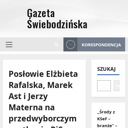
Przejdź
do
treści
KORESPONDENCJA
Menu
główne
SZUKAJ
Posłowie Elżbieta
Rafalska, Marek
Szuka
Ast i Jerzy
Materna na
„Środy z
przedwyborczym
KSeF –
branże” –