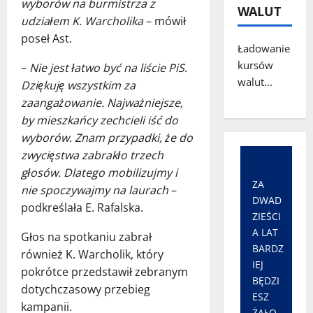
wyborów na burmistrza z
WALUT
udziałem K. Warcholika
– mówił
poseł Ast.
Ładowanie
kursów
–
Nie jest łatwo być na liście PiS.
walut...
Dziękuję wszystkim za
zaangażowanie. Najważniejsze,
by mieszkańcy zechcieli iść do
wyborów. Znam przypadki, że do
zwycięstwa zabrakło trzech
głosów. Dlatego mobilizujmy i
ZA
nie spoczywajmy na laurach
–
DWAD
podkreślała E. Rafalska.
ZIEŚCI
A LAT
Głos na spotkaniu zabrał
BARDZ
również K. Warcholik, który
IEJ
pokrótce przedstawił zebranym
BĘDZI
dotychczasowy przebieg
ESZ
kampanii.
ŻAŁO