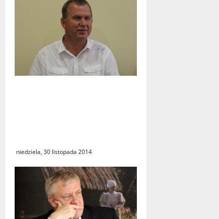
Zmiany we władzach w
Szczańcu i zwycięstwo
dotychczasowgo wójta w
Lubrzy. Znamy nieoficjalne
wyniki po drugiej turze
niedziela, 30 listopada 2014