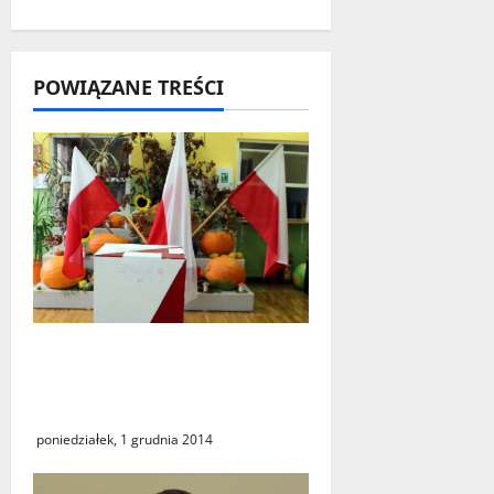
i
s
POWIĄZANE TREŚCI
y
Dariusz Bekisz i Krzysztof
Warcholik „na gorąco” o
wyborach
poniedziałek, 1 grudnia 2014