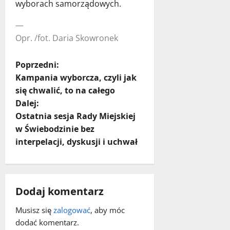
wyborach samorządowych.
—
Opr. /fot. Daria Skowronek
Z
Poprzedni:
Kampania wyborcza, czyli jak
o
się chwalić, to na całego
Dalej:
b
Ostatnia sesja Rady Miejskiej
a
w Świebodzinie bez
interpelacji, dyskusji i uchwał
c
z
Dodaj komentarz
w
Musisz się
zalogować
, aby móc
p
dodać komentarz.