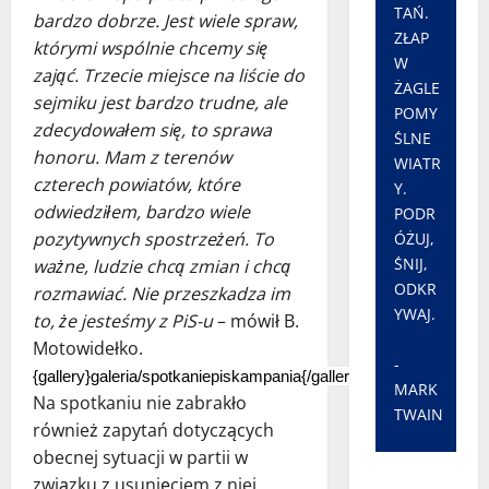
TAŃ.
bardzo dobrze. Jest wiele spraw,
ZŁAP
którymi wspólnie chcemy się
W
zająć. Trzecie miejsce na liście do
ŻAGLE
sejmiku jest bardzo trudne, ale
POMY
zdecydowałem się, to sprawa
ŚLNE
honoru. Mam z terenów
WIATR
czterech powiatów, które
Y.
odwiedziłem, bardzo wiele
PODR
pozytywnych spostrzeżeń. To
ÓŻUJ,
ŚNIJ,
ważne, ludzie chcą zmian i chcą
ODKR
rozmawiać. Nie przeszkadza im
YWAJ.
to, że jesteśmy z PiS-u
– mówił B.
Motowidełko.
-
{gallery}galeria/spotkaniepiskampania{/gallery}
MARK
Na spotkaniu nie zabrakło
TWAIN
również zapytań dotyczących
obecnej sytuacji w partii w
związku z usunięciem z niej