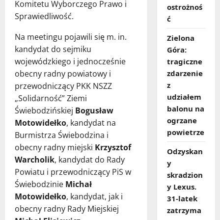
Komitetu Wyborczego Prawo i
ostrożnoś
Sprawiedliwość.
ć
Na meetingu pojawili się m. in.
Zielona
kandydat do sejmiku
Góra:
wojewódzkiego i jednocześnie
tragiczne
zdarzenie
obecny radny powiatowy i
z
przewodniczący PKK NSZZ
udziałem
„Solidarność” Ziemi
balonu na
Świebodzińskiej
Bogusław
ogrzane
Motowidełko
, kandydat na
powietrze
Burmistrza Świebodzina i
obecny radny miejski
Krzysztof
Odzyskan
Warcholik
, kandydat do Rady
y
Powiatu i przewodniczący PiS w
skradzion
Świebodzinie
Michał
y Lexus.
Motowidełko
, kandydat, jak i
31‑latek
obecny radny Rady Miejskiej
zatrzyma