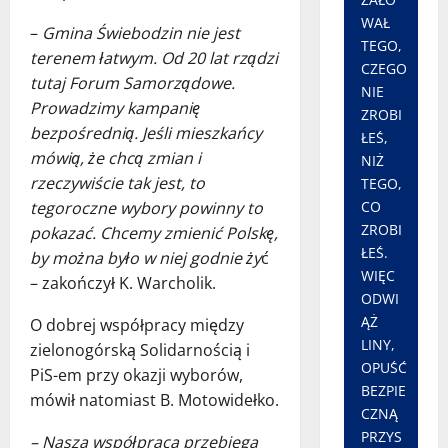
WAŁ
–
Gmina Świebodzin nie jest
TEGO,
terenem łatwym. Od 20 lat rządzi
CZEGO
tutaj Forum Samorządowe.
NIE
Prowadzimy kampanię
ZROBI
bezpośrednią. Jeśli mieszkańcy
ŁEŚ,
mówią, że chcą zmian i
NIŻ
rzeczywiście tak jest, to
TEGO,
CO
tegoroczne wybory powinny to
ZROBI
pokazać. Chcemy zmienić Polskę,
ŁEŚ.
by można było w niej godnie ży
ć
WIĘC
– zakończył K. Warcholik.
ODWI
ĄŻ
O dobrej współpracy między
LINY,
zielonogórską Solidarnością i
OPUŚĆ
PiS-em przy okazji wyborów,
BEZPIE
mówił natomiast B. Motowidełko.
CZNĄ
PRZYS
– Nasza współpraca przebiega