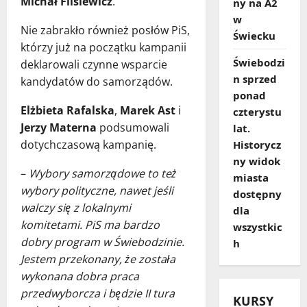
Michał Flisiewicz
.
ny na A2
w
Nie zabrakło również posłów PiS,
Świecku
którzy już na początku kampanii
Świebodzi
deklarowali czynne wsparcie
n sprzed
kandydatów do samorządów.
ponad
Elżbieta Rafalska
,
Marek Ast
i
czterystu
Jerzy Materna
podsumowali
lat.
dotychczasową kampanię.
Historycz
ny widok
–
Wybory samorządowe to też
miasta
wybory polityczne, nawet jeśli
dostępny
walczy się z lokalnymi
dla
komitetami. PiS ma bardzo
wszystkic
dobry program w Świebodzinie.
h
Jestem przekonany, że została
wykonana dobra praca
przedwyborcza i będzie II tura
KURSY