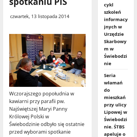
spotkaniu PiS
cykl
szkoleń
czwartek, 13 listopada 2014
informacy
jnych w
Urzędzie
Skarbowy
m w
Świebodzi
nie
Seria
włamań
do
Wczorajszego popołudnia w
mieszkań
kawiarni przy parafii pw.
przy ulicy
Najświętszej Maryi Panny
Lipowej w
Królowej Polski w
Świebodzi
Świebodzinie odbyło się ostatnie
nie. ŚTBS
przed wyborami spotkanie
apeluje o