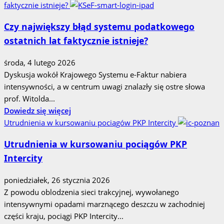
faktycznie istnieje?
Czy największy błąd systemu podatkowego
ostatnich lat faktycznie istnieje?
środa, 4 lutego 2026
Dyskusja wokół Krajowego Systemu e‑Faktur nabiera
intensywności, a w centrum uwagi znalazły się ostre słowa
prof. Witolda...
Dowiedz
Dowiedz się więcej
się
Utrudnienia w kursowaniu pociągów PKP Intercity
więcej
Utrudnienia w kursowaniu pociągów PKP
o
Intercity
Czy
największy
poniedziałek, 26 stycznia 2026
błąd
Z powodu oblodzenia sieci trakcyjnej, wywołanego
systemu
intensywnymi opadami marznącego deszczu w zachodniej
podatkowego
części kraju, pociągi PKP Intercity...
ostatnich