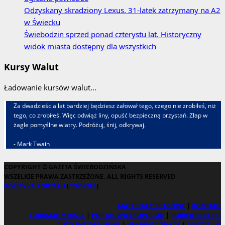
spółek
Odzyskany skradziony Lexus. 31‑latek zatrzymany na A2
grupy
w Świecku
Enea
Świebodzin sprzed ponad czterystu lat. Historyczny
widok miasta dostępny dla wszystkich
Kursy Walut
Ładowanie kursów walut...
Za dwadzieścia lat bardziej będziesz żałował tego, czego nie zrobiłeś, niż
tego, co zrobiłeś. Więc odwiąż liny, opuść bezpieczną przystań. Złap w
żagle pomyślne wiatry. Podróżuj, śnij, odkrywaj.
- Mark Twain
COPYRIGHT © GAZETA ŚWIEBODZIŃSKA
WSZELKIE PRAWA ZASTRZEŻONE. ALL RIGHTS RESERVED
POLITYKA PORTALU
(
COOKIES
)
MATERIAŁY PRASOWE
|
KONTAKT
LUBUSKIE MIASTA
|
PORTAL WIELKOPOLSKI
|
KURIER PARYSKI
AUTO INSIDER NEWS
|
VIA REGIA TRADE
|
ROSZCZ.UK