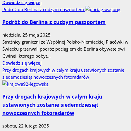
Dowiedz
Dowiedz się więcej
lat
się
Podróż do Berlina z cudzym paszportem
faktycznie
więcej
istnieje?
Podróż do Berlina z cudzym paszportem
o
Utrudnienia
niedziela, 25 maja 2025
w
Strażnicy graniczni ze Wspólnej Polsko-Niemieckiej Placówki w
kursowaniu
Świecku przerwali podróż pociągiem do Berlina obywatelowi
pociągów
Gwinei, którego pobyt...
PKP
Dowiedz
Dowiedz się więcej
Intercity
się
Przy drogach krajowych w całym kraju ustawionych zostanie
więcej
siedemdziesiąt nowoczesnych fotoradarów
o
Podróż
Przy drogach krajowych w całym kraju
do
ustawionych zostanie siedemdziesiąt
Berlina
z
nowoczesnych fotoradarów
cudzym
paszportem
sobota, 22 lutego 2025