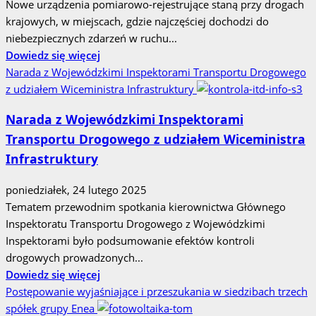
Nowe urządzenia pomiarowo-rejestrujące staną przy drogach
krajowych, w miejscach, gdzie najczęściej dochodzi do
niebezpiecznych zdarzeń w ruchu...
Dowiedz
Dowiedz się więcej
się
Narada z Wojewódzkimi Inspektorami Transportu Drogowego
więcej
z udziałem Wiceministra Infrastruktury
o
Narada z Wojewódzkimi Inspektorami
Przy
Transportu Drogowego z udziałem Wiceministra
drogach
krajowych
Infrastruktury
w
całym
poniedziałek, 24 lutego 2025
kraju
Tematem przewodnim spotkania kierownictwa Głównego
ustawionych
Inspektoratu Transportu Drogowego z Wojewódzkimi
zostanie
Inspektorami było podsumowanie efektów kontroli
siedemdziesiąt
drogowych prowadzonych...
Dowiedz
nowoczesnych
Dowiedz się więcej
się
fotoradarów
Postępowanie wyjaśniające i przeszukania w siedzibach trzech
więcej
spółek grupy Enea