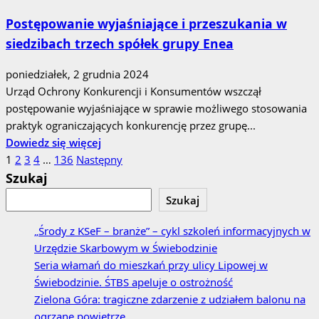
o
Postępowanie wyjaśniające i przeszukania w
Narada
siedzibach trzech spółek grupy Enea
z
Wojewódzkimi
poniedziałek, 2 grudnia 2024
Inspektorami
Urząd Ochrony Konkurencji i Konsumentów wszczął
Transportu
postępowanie wyjaśniające w sprawie możliwego stosowania
Drogowego
praktyk ograniczających konkurencję przez grupę...
z
Dowiedz
Dowiedz się więcej
udziałem
Stronicowanie
się
1
2
3
4
…
136
Następny
Wiceministra
więcej
Szukaj
Infrastruktury
wpisów
o
Szukaj
Postępowanie
wyjaśniające
„Środy z KSeF – branże” – cykl szkoleń informacyjnych w
i
Urzędzie Skarbowym w Świebodzinie
przeszukania
Seria włamań do mieszkań przy ulicy Lipowej w
w
Świebodzinie. ŚTBS apeluje o ostrożność
siedzibach
Zielona Góra: tragiczne zdarzenie z udziałem balonu na
trzech
ogrzane powietrze