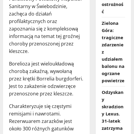
ostrożnoś
Sanitarny w Świebodzinie,
ć
zachęca do działań
profilaktycznych oraz
Zielona
zapoznania się z kompleksową
Góra:
informacją na temat tej groźnej
tragiczne
choroby przenoszonej przez
zdarzenie
kleszcze.
z
udziałem
Borelioza jest wieloukładową
balonu na
chorobą zakaźną, wywołaną
ogrzane
przez krętki Borrelia burgdorferi.
powietrze
Jest to zakażenie odzwierzęce
Odzyskan
przenoszone przez kleszcze.
y
Charakteryzuje się częstymi
skradzion
remisjami i nawrotami.
y Lexus.
Rezerwuarem zarazków jest
31‑latek
zatrzyma
około 300 różnych gatunków