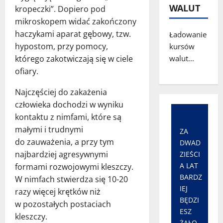
WALUT
kropeczki”. Dopiero pod
mikroskopem widać zakończony
haczykami aparat gębowy, tzw.
Ładowanie
hypostom, przy pomocy,
kursów
którego zakotwiczają się w ciele
walut...
ofiary.
Najczęściej do zakażenia
człowieka dochodzi w wyniku
kontaktu z nimfami, które są
małymi i trudnymi
ZA
do zauważenia, a przy tym
DWAD
najbardziej agresywnymi
ZIEŚCI
A LAT
formami rozwojowymi kleszczy.
BARDZ
W nimfach stwierdza się 10-20
IEJ
razy więcej krętków niż
BĘDZI
w pozostałych postaciach
ESZ
kleszczy.
ŻAŁO