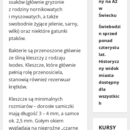
ny na A2
ssaków (głównie gryzonie
w
z rodziny nornikowatych
Świecku
i myszowatych, a także
swobodnie żyjące jelenie, sarny,
Świebodzi
wilki) oraz niektóre gatunki
n sprzed
ptaków.
ponad
czterystu
Bakterie są przenoszone głównie
lat.
ze śliną kleszczy z rodzaju
Historycz
Ixodes. Kleszcze, które głównie
ny widok
pełnią rolę przenosiciela,
miasta
stanowią również rezerwuar
dostępny
krętków.
dla
wszystkic
Kleszcze są minimalnych
h
rozmiarów – dorosłe samiczki
mają długość 3 – 4 mm, a samce
ok. 2,5 mm. Gołym okiem
KURSY
wyglądają na niegroźne „czarne