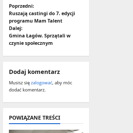
Z
Poprzedni:
Ruszają castingi do 7. edycji
o
programu Mam Talent
Dalej:
b
Gmina Łagów. Sprzątali w
a
czynie społecznym
c
z
Dodaj komentarz
w
Musisz się
zalogować
, aby móc
dodać komentarz.
p
i
POWIĄZANE TREŚCI
s
y