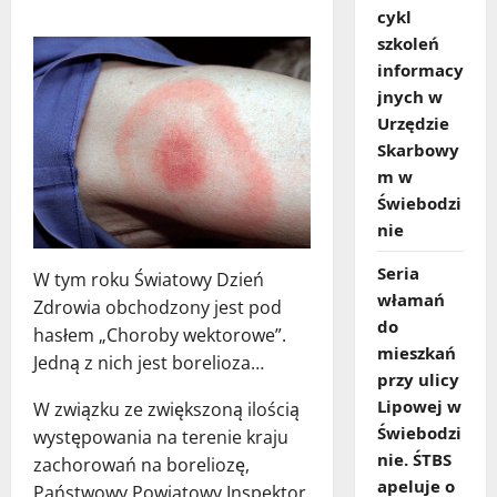
cykl
szkoleń
informacy
jnych w
Urzędzie
Skarbowy
m w
Świebodzi
nie
Seria
W tym roku Światowy Dzień
włamań
Zdrowia obchodzony jest pod
do
hasłem „Choroby wektorowe”.
mieszkań
Jedną z nich jest borelioza…
przy ulicy
Lipowej w
W związku ze zwiększoną ilością
Świebodzi
występowania na terenie kraju
nie. ŚTBS
zachorowań na boreliozę,
apeluje o
Państwowy Powiatowy Inspektor