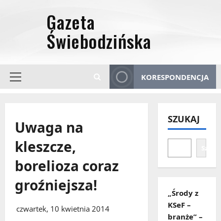
Przejdź
do
treści
KORESPONDENCJA
Menu
główne
SZUKAJ
Uwaga na
kleszcze,
Szuka
borelioza coraz
groźniejsza!
„Środy z
KSeF –
czwartek, 10 kwietnia 2014
branże” –