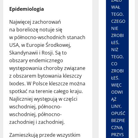
WAŁ
Epidemiologia
TEGO,
CZEGO
Najwięcej zachorowań
NIE
na boreliozę notuje się
ZROBI
w północno-wschodnich stanach
ŁEŚ,
USA, w Europie Środkowej,
NIŻ
Skandynawii i Rosji. Są to
TEGO,
obszary endemicznego
CO
występowania choroby związane
ZROBI
z obszarem bytowania kleszczy
ŁEŚ.
Ixodes. W Polsce kleszcze można
WIĘC
spotkać na terenie całego kraju.
ODWI
Najliczniej występują w części
ĄŻ
wschodniej, północno-
LINY,
OPUŚĆ
wschodniej, północno-
BEZPIE
zachodniej i zachodniej.
CZNĄ
Zamieszkują przede wszystkim
PRZYS