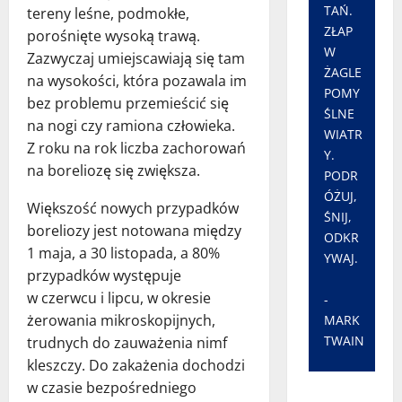
TAŃ.
tereny leśne, podmokłe,
ZŁAP
porośnięte wysoką trawą.
W
Zazwyczaj umiejscawiają się tam
ŻAGLE
na wysokości, która pozawala im
POMY
bez problemu przemieścić się
ŚLNE
na nogi czy ramiona człowieka.
WIATR
Z roku na rok liczba zachorowań
Y.
na boreliozę się zwiększa.
PODR
ÓŻUJ,
Większość nowych przypadków
ŚNIJ,
boreliozy jest notowana między
ODKR
1 maja, a 30 listopada, a 80%
YWAJ.
przypadków występuje
w czerwcu i lipcu, w okresie
-
żerowania mikroskopijnych,
MARK
TWAIN
trudnych do zauważenia nimf
kleszczy. Do zakażenia dochodzi
w czasie bezpośredniego