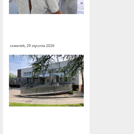
NFZ zachęca mieszkanki
regionu do skorzystania z
bezpłatnej mammografii
czwartek, 29 stycznia 2026
Weekendowa pomoc
doraźna ponownie
dostępna dla mieszkańców