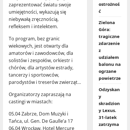
ostrożnoś
zaprezentować światu swoje
ć
umiejętności, wykazują się
niebywałą zręcznością,
Zielona
refleksem i intelektem.
Góra:
tragiczne
To program, bez granic
zdarzenie
wiekowych, jest otwarty dla
z
amatorów i zawodowców, dla
udziałem
solistów i zespołów, orkiestr i
balonu na
chórów, dla artystów estrady,
ogrzane
tancerzy i sportowców,
powietrze
parodystów i treserów zwierząt…
Odzyskan
Organizatorzy zapraszają na
y
castingi w miastach:
skradzion
y Lexus.
05.04 Zabrze, Dom Muzyki i
31‑latek
Tańca, ul. Gen. De Gaulle’a 17
zatrzyma
06.04 Wrocław, Hotel Mercure