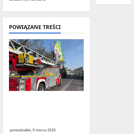
i
s
POWIĄZANE TREŚCI
y
Zielona Góra: tragiczne
zdarzenie z udziałem
balonu na ogrzane
powietrze
poniedziałek, 9 marca 2026