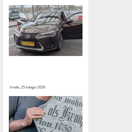
Odzyskany skradziony
Lexus. 31‑latek zatrzymany
na A2 w Świecku
środa, 25 lutego 2026