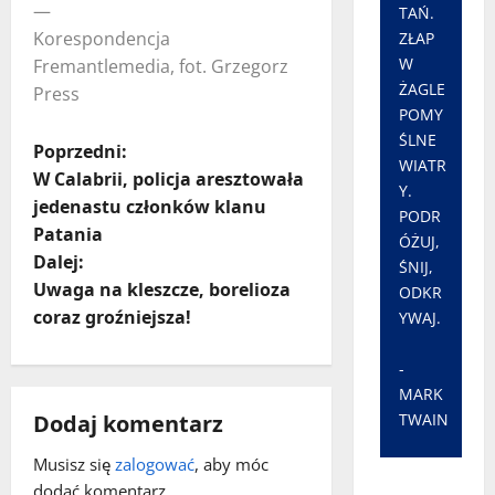
—
TAŃ.
Korespondencja
ZŁAP
W
Fremantlemedia, fot. Grzegorz
ŻAGLE
Press
POMY
ŚLNE
Z
Poprzedni:
WIATR
W Calabrii, policja aresztowała
Y.
o
jedenastu członków klanu
PODR
Patania
b
ÓŻUJ,
Dalej:
ŚNIJ,
a
Uwaga na kleszcze, borelioza
ODKR
coraz groźniejsza!
YWAJ.
c
-
z
MARK
TWAIN
Dodaj komentarz
w
Musisz się
zalogować
, aby móc
p
dodać komentarz.