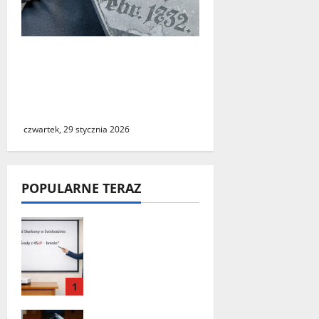
Zwrot zabytkowej tablicy.
Muzeum Twierdzy Kostrzyn
prostuje medialne
doniesienia
czwartek, 29 stycznia 2026
POPULARNE TERAZ
„Środy z KSeF –
branże” – cykl
szkoleń
informacyjnyc
1
h w Urzędzie
Skarbowym w
Seria włamań