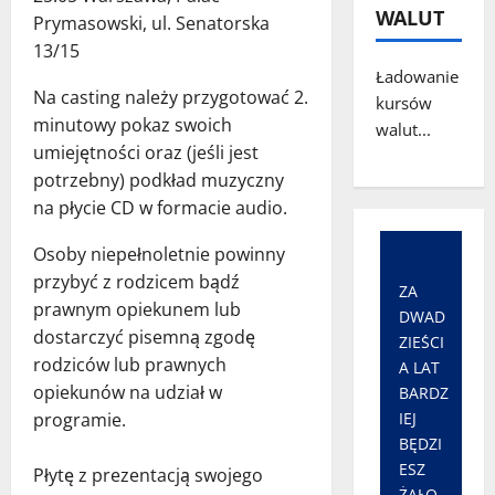
WALUT
Prymasowski, ul. Senatorska
13/15
Ładowanie
Na casting należy przygotować 2.
kursów
minutowy pokaz swoich
walut...
umiejętności oraz (jeśli jest
potrzebny) podkład muzyczny
na płycie CD w formacie audio.
Osoby niepełnoletnie powinny
przybyć z rodzicem bądź
ZA
prawnym opiekunem lub
DWAD
dostarczyć pisemną zgodę
ZIEŚCI
rodziców lub prawnych
A LAT
opiekunów na udział w
BARDZ
IEJ
programie.
BĘDZI
ESZ
Płytę z prezentacją swojego
ŻAŁO