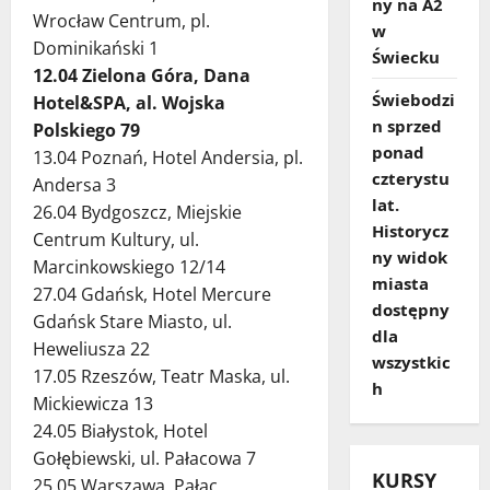
ny na A2
Wrocław Centrum, pl.
w
Dominikański 1
Świecku
12.04 Zielona Góra, Dana
Świebodzi
Hotel&SPA, al. Wojska
n sprzed
Polskiego 79
ponad
13.04 Poznań, Hotel Andersia, pl.
czterystu
Andersa 3
lat.
26.04 Bydgoszcz, Miejskie
Historycz
Centrum Kultury, ul.
ny widok
Marcinkowskiego 12/14
miasta
27.04 Gdańsk, Hotel Mercure
dostępny
Gdańsk Stare Miasto, ul.
dla
Heweliusza 22
wszystkic
17.05 Rzeszów, Teatr Maska, ul.
h
Mickiewicza 13
24.05 Białystok, Hotel
Gołębiewski, ul. Pałacowa 7
KURSY
25.05 Warszawa, Pałac