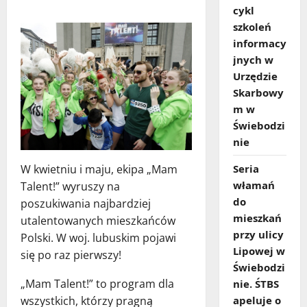
cykl
szkoleń
informacy
jnych w
Urzędzie
Skarbowy
m w
Świebodzi
nie
Seria
W kwietniu i maju, ekipa „Mam
włamań
Talent!” wyruszy na
do
poszukiwania najbardziej
mieszkań
utalentowanych mieszkańców
przy ulicy
Polski. W woj. lubuskim pojawi
Lipowej w
się po raz pierwszy!
Świebodzi
„Mam Talent!” to program dla
nie. ŚTBS
apeluje o
wszystkich, którzy pragną