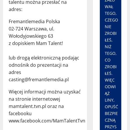
talentu można przesłać na
WAŁ
adres:
TEGO,
CZEGO
Fremantlemedia Polska
NIE
02-724 Warszawa, ul.
ZROBI
Wołodyjowskiego 63
ŁEŚ,
z dopiskiem Mam Talent!
NIŻ
TEGO,
lub drogą elektroniczną podając
CO
odnośnik do prezentacji na
ZROBI
adres
ŁEŚ.
casting@fremantlemedia.pl
WIĘC
ODWI
Więcej informacji można uzyskać
ĄŻ
na stronie internetowej
LINY,
mamtalent.tvn.pl oraz na
OPUŚĆ
facebooku
BEZPIE
CZNĄ
www.facebook.com/MamTalentTvn
PRZYS