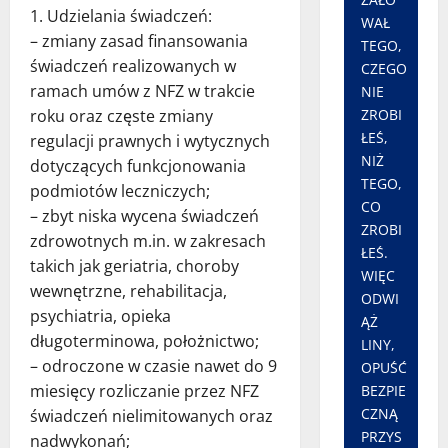
1. Udzielania świadczeń:
WAŁ
– zmiany zasad finansowania
TEGO,
świadczeń realizowanych w
CZEGO
ramach umów z NFZ w trakcie
NIE
ZROBI
roku oraz częste zmiany
ŁEŚ,
regulacji prawnych i wytycznych
NIŻ
dotyczących funkcjonowania
TEGO,
podmiotów leczniczych;
CO
– zbyt niska wycena świadczeń
ZROBI
zdrowotnych m.in. w zakresach
ŁEŚ.
takich jak geriatria, choroby
WIĘC
wewnętrzne, rehabilitacja,
ODWI
psychiatria, opieka
ĄŻ
długoterminowa, położnictwo;
LINY,
– odroczone w czasie nawet do 9
OPUŚĆ
miesięcy rozliczanie przez NFZ
BEZPIE
CZNĄ
świadczeń nielimitowanych oraz
PRZYS
nadwykonań;