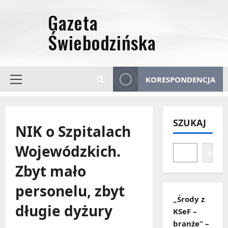
Przejdź
do
treści
KORESPONDENCJA
Menu
główne
SZUKAJ
NIK o Szpitalach
Wojewódzkich.
Szuka
Zbyt mało
personelu, zbyt
„Środy z
długie dyżury
KSeF –
branże” –