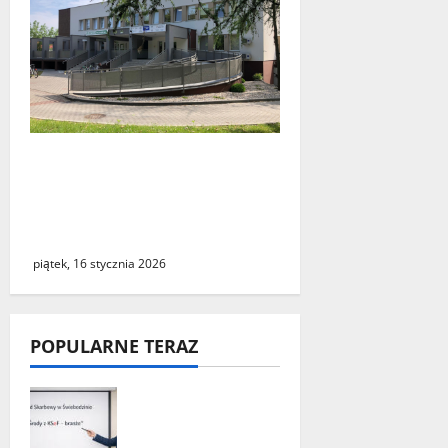
Weekendowa pomoc
doraźna ponownie
dostępna dla mieszkańców
Gminy Zbąszynek
piątek, 16 stycznia 2026
POPULARNE TERAZ
„Środy z KSeF –
branże” – cykl
szkoleń