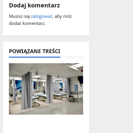
s
Dodaj komentarz
y
Musisz się
zalogować
, aby móc
dodać komentarz.
POWIĄZANE TREŚCI
Nowy Szpital w
Świebodzinie