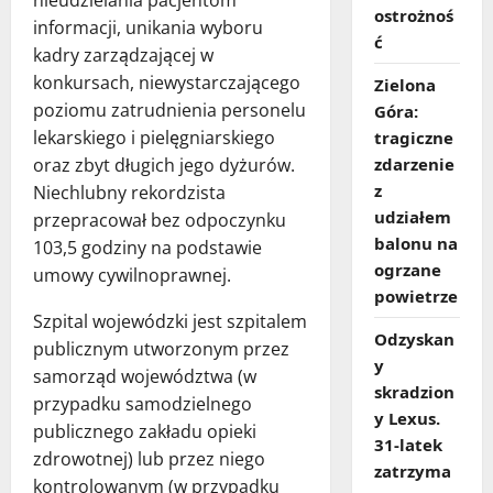
nieudzielania pacjentom
ostrożnoś
informacji, unikania wyboru
ć
kadry zarządzającej w
konkursach, niewystarczającego
Zielona
poziomu zatrudnienia personelu
Góra:
lekarskiego i pielęgniarskiego
tragiczne
zdarzenie
oraz zbyt długich jego dyżurów.
z
Niechlubny rekordzista
udziałem
przepracował bez odpoczynku
balonu na
103,5 godziny na podstawie
ogrzane
umowy cywilnoprawnej.
powietrze
Szpital wojewódzki jest szpitalem
Odzyskan
publicznym utworzonym przez
y
samorząd województwa (w
skradzion
przypadku samodzielnego
y Lexus.
publicznego zakładu opieki
31‑latek
zdrowotnej) lub przez niego
zatrzyma
kontrolowanym (w przypadku