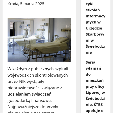
środa, 5 marca 2025
cykl
szkoleń
informacy
jnych w
Urzędzie
Skarbowy
m w
Świebodzi
nie
Seria
włamań
W każdym z publicznych szpitali
do
wojewódzkich skontrolowanych
mieszkań
przez NIK wystąpiły
przy ulicy
nieprawidłowości związane z
Lipowej w
udzielaniem świadczeń i
Świebodzi
gospodarką finansową.
nie. ŚTBS
Najpoważniejsze dotyczyły
apeluje o