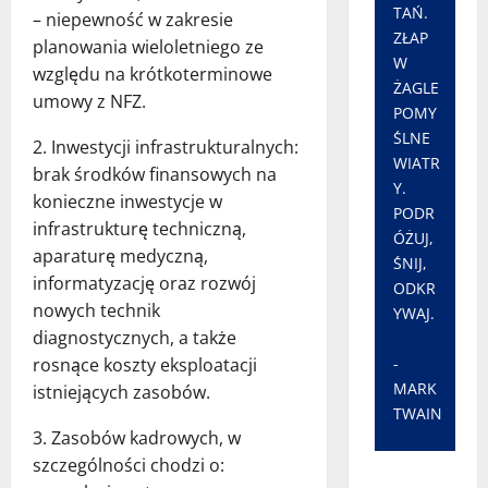
TAŃ.
– niepewność w zakresie
ZŁAP
planowania wieloletniego ze
W
względu na krótkoterminowe
ŻAGLE
umowy z NFZ.
POMY
ŚLNE
2. Inwestycji infrastrukturalnych:
WIATR
brak środków finansowych na
Y.
konieczne inwestycje w
PODR
infrastrukturę techniczną,
ÓŻUJ,
aparaturę medyczną,
ŚNIJ,
informatyzację oraz rozwój
ODKR
nowych technik
YWAJ.
diagnostycznych, a także
-
rosnące koszty eksploatacji
MARK
istniejących zasobów.
TWAIN
3. Zasobów kadrowych, w
szczególności chodzi o: