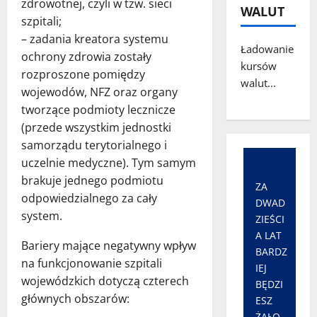
zdrowotnej, czyli w tzw. sieci
WALUT
szpitali;
– zadania kreatora systemu
Ładowanie
ochrony zdrowia zostały
kursów
rozproszone pomiędzy
walut...
wojewodów, NFZ oraz organy
tworzące podmioty lecznicze
(przede wszystkim jednostki
samorządu terytorialnego i
uczelnie medyczne). Tym samym
brakuje jednego podmiotu
ZA
odpowiedzialnego za cały
DWAD
system.
ZIEŚCI
A LAT
Bariery mające negatywny wpływ
BARDZ
na funkcjonowanie szpitali
IEJ
wojewódzkich dotyczą czterech
BĘDZI
głównych obszarów:
ESZ
ŻAŁO