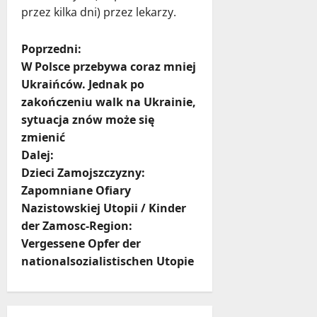
przez kilka dni) przez lekarzy.
Z
Poprzedni:
W Polsce przebywa coraz mniej
o
Ukraińców. Jednak po
zakończeniu walk na Ukrainie,
b
sytuacja znów może się
a
zmienić
Dalej:
c
Dzieci Zamojszczyzny:
Zapomniane Ofiary
z
Nazistowskiej Utopii / Kinder
w
der Zamosc-Region:
Vergessene Opfer der
p
nationalsozialistischen Utopie
i