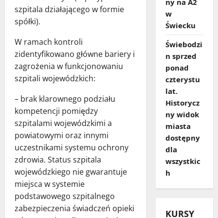
ny na A2
szpitala działającego w formie
w
spółki).
Świecku
W ramach kontroli
Świebodzi
zidentyfikowano główne bariery i
n sprzed
zagrożenia w funkcjonowaniu
ponad
szpitali wojewódzkich:
czterystu
lat.
– brak klarownego podziału
Historycz
kompetencji pomiędzy
ny widok
szpitalami wojewódzkimi a
miasta
powiatowymi oraz innymi
dostępny
uczestnikami systemu ochrony
dla
zdrowia. Status szpitala
wszystkic
wojewódzkiego nie gwarantuje
h
miejsca w systemie
podstawowego szpitalnego
zabezpieczenia świadczeń opieki
KURSY