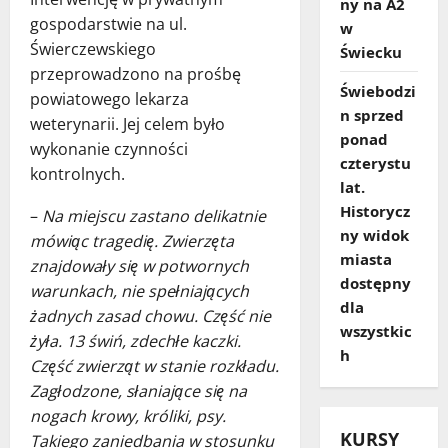
ny na A2
gospodarstwie na ul.
w
Świerczewskiego
Świecku
przeprowadzono na prośbę
Świebodzi
powiatowego lekarza
n sprzed
weterynarii. Jej celem było
ponad
wykonanie czynności
czterystu
kontrolnych.
lat.
Historycz
–
Na miejscu zastano delikatnie
ny widok
mówiąc tragedię. Zwierzęta
miasta
znajdowały się w potwornych
dostępny
warunkach, nie spełniających
dla
żadnych zasad chowu. Część nie
wszystkic
żyła. 13 świń, zdechłe kaczki.
h
Część zwierząt w stanie rozkładu.
Zagłodzone, słaniające się na
nogach krowy, króliki, psy.
KURSY
Takiego zaniedbania w stosunku