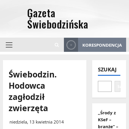
Przejdź
do
treści
KORESPONDENCJA
Menu
główne
SZUKAJ
Świebodzin.
Hodowca
Szuka
zagłodził
zwierzęta
„Środy z
KSeF –
niedziela, 13 kwietnia 2014
branże” –