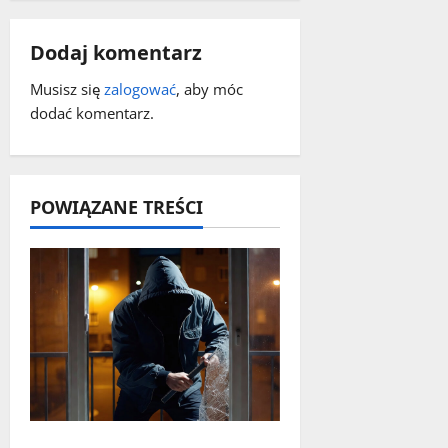
c
z
Dodaj komentarz
w
Musisz się
zalogować
, aby móc
dodać komentarz.
p
i
POWIĄZANE TREŚCI
s
y