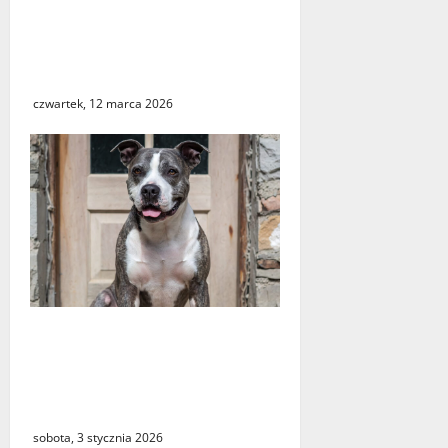
Seria włamań do mieszkań
przy ulicy Lipowej w
Świebodzinie. ŚTBS apeluje
o ostrożność
czwartek, 12 marca 2026
Śledztwo w sprawie
śmiertelnego pogryzienia
przez psa w Krośnie
Odrzańskim
sobota, 3 stycznia 2026