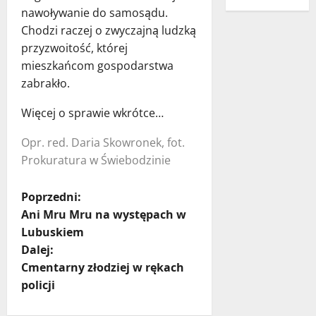
nawoływanie do samosądu.
Chodzi raczej o zwyczajną ludzką
przyzwoitość, której
mieszkańcom gospodarstwa
zabrakło.
Więcej o sprawie wkrótce…
Opr. red. Daria Skowronek, fot.
Prokuratura w Świebodzinie
Z
Poprzedni:
Ani Mru Mru na występach w
o
Lubuskiem
Dalej:
b
Cmentarny złodziej w rękach
a
policji