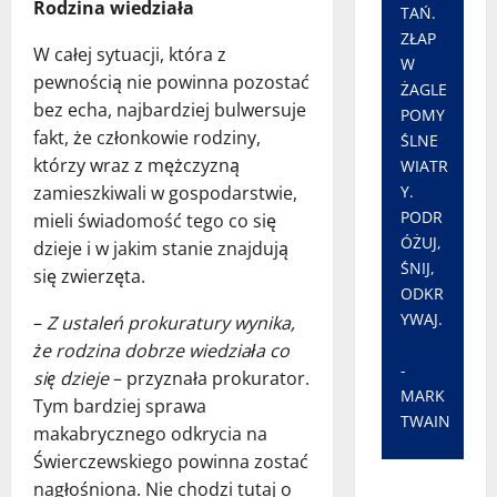
Rodzina wiedziała
TAŃ.
ZŁAP
W całej sytuacji, która z
W
pewnością nie powinna pozostać
ŻAGLE
bez echa, najbardziej bulwersuje
POMY
fakt, że członkowie rodziny,
ŚLNE
którzy wraz z mężczyzną
WIATR
Y.
zamieszkiwali w gospodarstwie,
PODR
mieli świadomość tego co się
ÓŻUJ,
dzieje i w jakim stanie znajdują
ŚNIJ,
się zwierzęta.
ODKR
YWAJ.
–
Z ustaleń prokuratury wynika,
że rodzina dobrze wiedziała co
-
się dzieje
– przyznała prokurator.
MARK
Tym bardziej sprawa
TWAIN
makabrycznego odkrycia na
Świerczewskiego powinna zostać
nagłośniona. Nie chodzi tutaj o