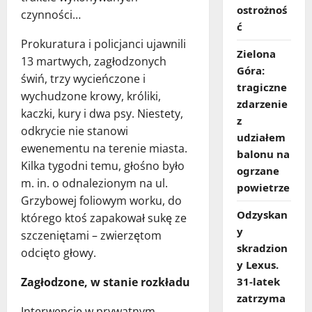
ostrożnoś
czynności…
ć
Prokuratura i policjanci ujawnili
Zielona
13 martwych, zagłodzonych
Góra:
świń, trzy wycieńczone i
tragiczne
wychudzone krowy, króliki,
zdarzenie
kaczki, kury i dwa psy. Niestety,
z
odkrycie nie stanowi
udziałem
ewenementu na terenie miasta.
balonu na
Kilka tygodni temu, głośno było
ogrzane
m. in. o odnalezionym na ul.
powietrze
Grzybowej foliowym worku, do
Odzyskan
którego ktoś zapakował sukę ze
y
szczeniętami – zwierzętom
skradzion
odcięto głowy.
y Lexus.
31‑latek
Zagłodzone, w stanie rozkładu
zatrzyma
Interwencję w prywatnym