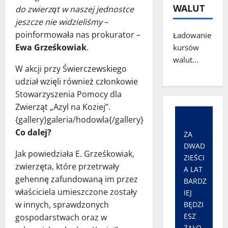
WALUT
do zwierząt w naszej jednostce
jeszcze nie widzieliśmy
–
poinformowała nas prokurator –
Ładowanie
Ewa Grześkowiak
.
kursów
walut...
W akcji przy Świerczewskiego
udział wzięli również członkowie
Stowarzyszenia Pomocy dla
Zwierząt „Azyl na Koziej”.
{gallery}galeria/hodowla{/gallery}
Co dalej?
ZA
DWAD
Jak powiedziała E. Grześkowiak,
ZIEŚCI
zwierzęta, które przetrwały
A LAT
gehennę zafundowaną im przez
BARDZ
właściciela umieszczone zostały
IEJ
w innych, sprawdzonych
BĘDZI
ESZ
gospodarstwach oraz w
ŻAŁO