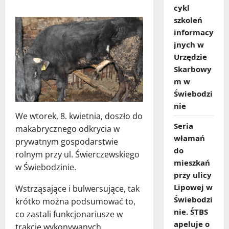
cykl
szkoleń
informacy
jnych w
Urzędzie
Skarbowy
m w
Świebodzi
nie
We wtorek, 8. kwietnia, doszło do
Seria
makabrycznego odkrycia w
włamań
prywatnym gospodarstwie
do
rolnym przy ul. Świerczewskiego
mieszkań
w Świebodzinie.
przy ulicy
Lipowej w
Wstrząsające i bulwersujące, tak
Świebodzi
krótko można podsumować to,
nie. ŚTBS
co zastali funkcjonariusze w
apeluje o
trakcie wykonywanych