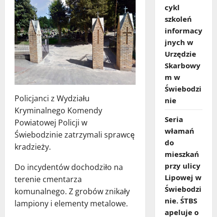
cykl
szkoleń
informacy
jnych w
Urzędzie
Skarbowy
m w
Świebodzi
Policjanci z Wydziału
nie
Kryminalnego Komendy
Seria
Powiatowej Policji w
włamań
Świebodzinie zatrzymali sprawcę
do
kradzieży.
mieszkań
przy ulicy
Do incydentów dochodziło na
Lipowej w
terenie cmentarza
Świebodzi
komunalnego. Z grobów znikały
nie. ŚTBS
lampiony i elementy metalowe.
apeluje o