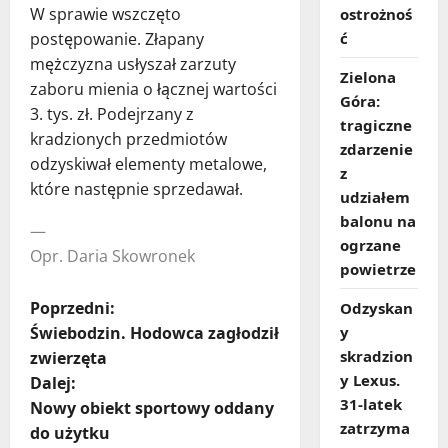
W sprawie wszczęto
ostrożnoś
ć
postępowanie. Złapany
mężczyzna usłyszał zarzuty
Zielona
zaboru mienia o łącznej wartości
Góra:
3. tys. zł. Podejrzany z
tragiczne
kradzionych przedmiotów
zdarzenie
odzyskiwał elementy metalowe,
z
które następnie sprzedawał.
udziałem
balonu na
—
ogrzane
Opr. Daria Skowronek
powietrze
Z
Poprzedni:
Odzyskan
y
Świebodzin. Hodowca zagłodził
o
skradzion
zwierzęta
y Lexus.
Dalej:
b
31‑latek
Nowy obiekt sportowy oddany
zatrzyma
a
do użytku