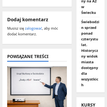
ny na A2
c
w
Świecku
z
Dodaj komentarz
Świebodzi
w
n sprzed
Musisz się
zalogować
, aby móc
ponad
dodać komentarz.
p
czterystu
lat.
i
Historycz
POWIĄZANE TREŚCI
ny widok
s
miasta
y
dostępny
dla
wszystkic
h
KURSY