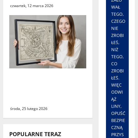
czwartek, 12 marca 2026
WAŁ
TEGO,
CZEGO
NIE
ZROBI
ŁEŚ,
NIŻ
TEGO,
CO
ZROBI
Świebodzin sprzed ponad
ŁEŚ.
czterystu lat. Historyczny
WIĘC
widok miasta dostępny dla
ODWI
ĄŻ
wszystkich
LINY,
środa, 25 lutego 2026
OPUŚĆ
BEZPIE
CZNĄ
POPULARNE TERAZ
PRZYS