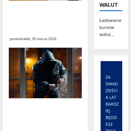
WALUT
„Środy z KSeF – branże” –
cykl szkoleń
Ładowanie
informacyjnych w Urzędzie
kursów
Skarbowym w Świebodzinie
walut...
poniedziałek, 30 marca 2026
ZA
DWAD
ZIEŚCI
A LAT
BARDZ
Seria włamań do mieszkań
IEJ
przy ulicy Lipowej w
BĘDZI
Świebodzinie. ŚTBS apeluje
ESZ
o ostrożność
ŻAŁO