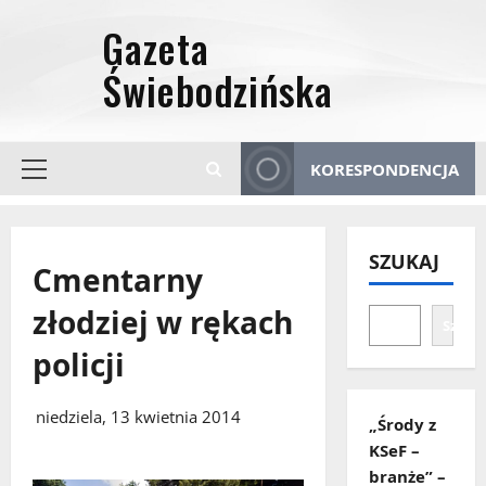
Przejdź
do
treści
KORESPONDENCJA
Menu
główne
SZUKAJ
Cmentarny
złodziej w rękach
Szuka
policji
niedziela, 13 kwietnia 2014
„Środy z
KSeF –
branże” –