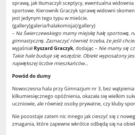
sprawą, jak tłumaczyli sceptycy, ewentualna widownia
sportowe. Kierownik Graczyk sprawę widowni skomento
jest jedynym tego typu w mieście.
{gallery}galeria/halakomisja{/gallery}
–
Na Świerczewskiego mamy miejską halę sportową, na kt
gimnastyczną. Zaznaczyć również trzeba, że jeśli chci
wyjaśniał
Ryszard Graczyk
, dodając –
Nie mamy się cz
Takie hale buduje się wszędzie. Obiekt wyposażony jest
największej liczbie mieszkańców…
Powód do dumy
Nowoczesna hala przy Gimnazjum nr 3, bez wątpienia
kilkumiesięcznego opóźnienia, okazała się wielkim suk
uczniowie, ale również osoby prywatne, czy kluby spor
Nie pozostaje zatem nic innego jak cieszyć się z now
zmagania, które zapewne wkrótce odbędą się na obiek