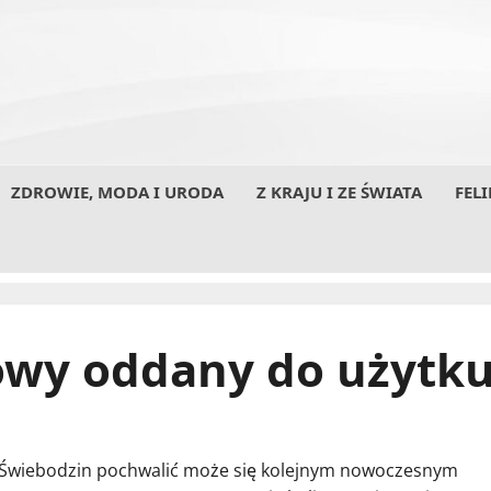
ZDROWIE, MODA I URODA
Z KRAJU I ZE ŚWIATA
FELI
owy oddany do użytk
Świebodzin pochwalić może się kolejnym nowoczesnym