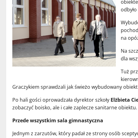
obiekt
odbyło 
Wybudow
pochodz
na opóź
Na szcz
dla wsz
Tuż prz
kierown
Graczykiem sprawdzali jak świeżo wybudowany obiekt
Po hali gości oprowadzała dyrektor szkoły
Elżbieta C
zobaczyć boisko, ale i całe zaplecze sanitarne obiektu.
Przede wszystkim sala gimnastyczna
Jednym z zarzutów, który padał ze strony osób sceptyc