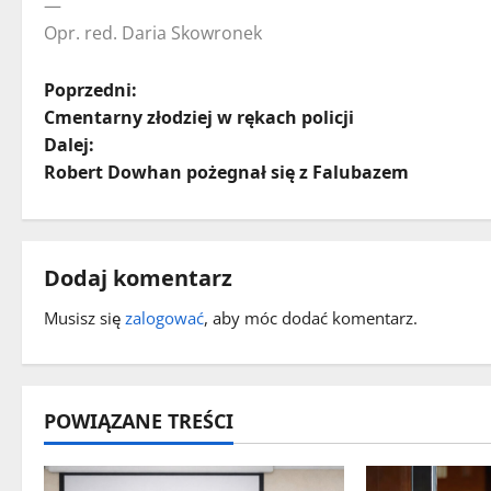
—
Opr. red. Daria Skowronek
Z
Poprzedni:
Cmentarny złodziej w rękach policji
o
Dalej:
Robert Dowhan pożegnał się z Falubazem
b
a
c
Dodaj komentarz
z
Musisz się
zalogować
, aby móc dodać komentarz.
w
p
POWIĄZANE TREŚCI
i