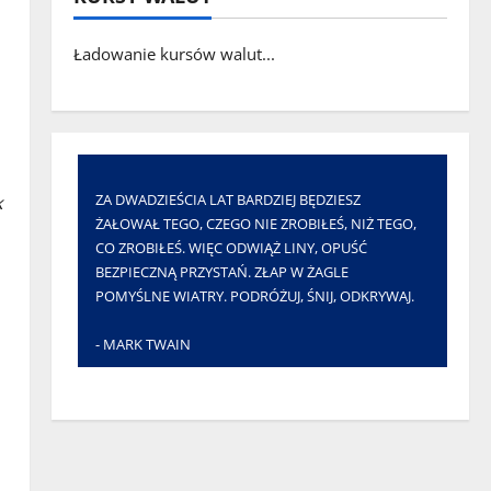
Ładowanie kursów walut...
ZA DWADZIEŚCIA LAT BARDZIEJ BĘDZIESZ
k
ŻAŁOWAŁ TEGO, CZEGO NIE ZROBIŁEŚ, NIŻ TEGO,
CO ZROBIŁEŚ. WIĘC ODWIĄŻ LINY, OPUŚĆ
BEZPIECZNĄ PRZYSTAŃ. ZŁAP W ŻAGLE
POMYŚLNE WIATRY. PODRÓŻUJ, ŚNIJ, ODKRYWAJ.
- MARK TWAIN