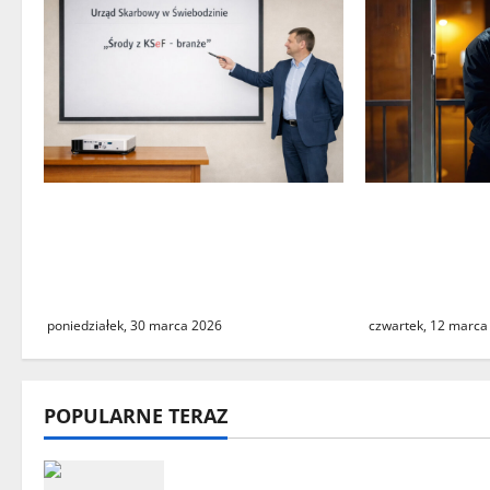
s
y
„Środy z KSeF – branże” – cykl
Seria włama
szkoleń informacyjnych w
przy ulicy L
Urzędzie Skarbowym w
Świebodzinie
Świebodzinie
ostrożność
poniedziałek, 30 marca 2026
czwartek, 12 marca
POPULARNE TERAZ
„Środy z KSeF – branże” – cykl