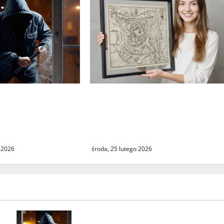
Świebodzin sprzed ponad
ń do mieszkań
czterystu lat. Historyczny
ipowej w
widok miasta dostępny dla
. ŚTBS apeluje o
wszystkich
środa, 25 lutego 2026
 2026
Seria włamań do mieszkań przy