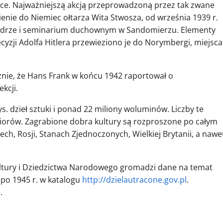
sce. Najważniejszą akcją przeprowadzoną przez tak zwane
nie do Niemiec ołtarza Wita Stwosza, od września 1939 r.
atedrze i seminarium duchownym w Sandomierzu. Elementy
ecyzji Adolfa Hitlera przewieziono je do Norymbergi, miejsca
znie, że Hans Frank w końcu 1942 raportował o
kcji.
ys. dzieł sztuki i ponad 22 miliony woluminów. Liczby te
biorów. Zagrabione dobra kultury są rozproszone po całym
ch, Rosji, Stanach Zjednoczonych, Wielkiej Brytanii, a nawe
ultury i Dziedzictwa Narodowego gromadzi dane na temat
 po 1945 r. w katalogu
http://dzielautracone.gov.pl
.
.