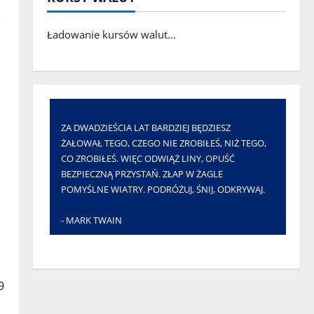
Ładowanie kursów walut...
ZA DWADZIEŚCIA LAT BARDZIEJ BĘDZIESZ
ŻAŁOWAŁ TEGO, CZEGO NIE ZROBIŁEŚ, NIŻ TEGO,
CO ZROBIŁEŚ. WIĘC ODWIĄŻ LINY, OPUŚĆ
BEZPIECZNĄ PRZYSTAŃ. ZŁAP W ŻAGLE
POMYŚLNE WIATRY. PODRÓŻUJ, ŚNIJ, ODKRYWAJ.
- MARK TWAIN
9