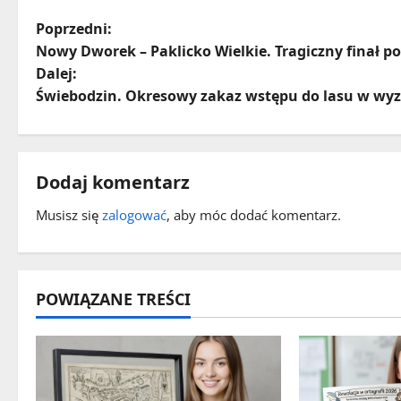
Z
Poprzedni:
Nowy Dworek – Paklicko Wielkie. Tragiczny finał p
o
Dalej:
Świebodzin. Okresowy zakaz wstępu do lasu w wy
b
a
c
Dodaj komentarz
z
Musisz się
zalogować
, aby móc dodać komentarz.
w
p
POWIĄZANE TREŚCI
i
s