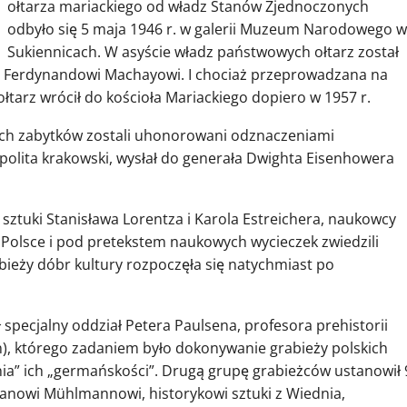
ołtarza mariackiego od władz Stanów Zjednoczonych
odbyło się 5 maja 1946 r. w galerii Muzeum Narodowego w
Sukiennicach. W asyście władz państwowych ołtarz został
r. Ferdynandowi Machayowi. I chociaż przeprowadzana na
łtarz wrócił do kościoła Mariackiego dopiero w 1957 r.
ych zabytków zostali uhonorowani odznaczeniami
olita krakowski, wysłał do generała Dwighta Eisenhowera
tuki Stanisława Lorentza i Karola Estreichera, naukowcy
 Polsce i pod pretekstem naukowych wycieczek zwiedzili
abieży dóbr kultury rozpoczęła się natychmiast po
specjalny oddział Petera Paulsena, profesora prehistorii
), którego zadaniem było dokonywanie grabieży polskich
ia” ich „germańskości”. Drugą grupę grabieżców ustanowił 
tanowi Mühlmannowi, historykowi sztuki z Wiednia,