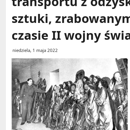
transportu z odzys
sztuki, zrabowany
czasie II wojny świ
niedziela, 1 maja 2022