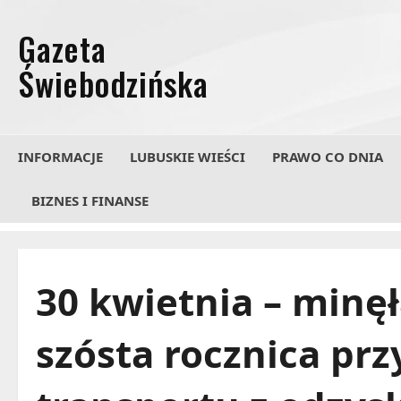
Przejdź
do
treści
INFORMACJE
LUBUSKIE WIEŚCI
PRAWO CO DNIA
BIZNES I FINANSE
30 kwietnia – minę
szósta rocznica pr