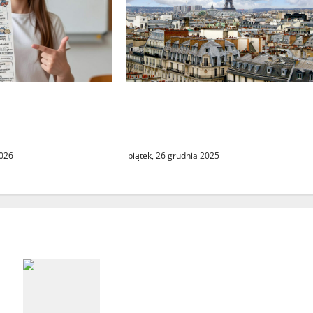
ortografii 2026 –
Cinema, mon amour – święto
 pisowni języka
kina i kultury francuskiej w
Świebodzinie
2026
piątek, 26 grudnia 2025
Seria włamań do mieszkań przy
ulicy Lipowej w Świebodzinie.
ŚTBS apeluje o ostrożność