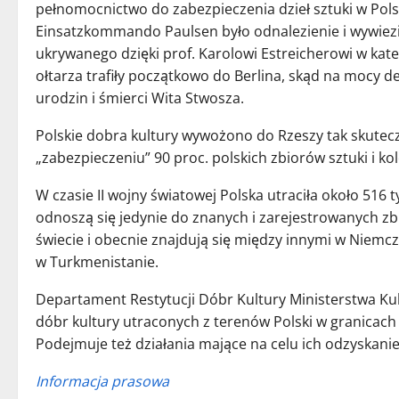
pełnomocnictwo do zabezpieczenia dzieł sztuki w Pol
Einsatzkommando Paulsen było odnalezienie i wywiezie
ukrywanego dzięki prof. Karolowi Estreicherowi w k
ołtarza trafiły początkowo do Berlina, skąd na mocy d
urodzin i śmierci Wita Stwosza.
Polskie dobra kultury wywożono do Rzeszy tak skutec
„zabezpieczeniu” 90 proc. polskich zbiorów sztuki i kole
W czasie II wojny światowej Polska utraciła około 516 t
odnoszą się jedynie do znanych i zarejestrowanych z
świecie i obecnie znajdują się między innymi w Niemcze
w Turkmenistanie.
Departament Restytucji Dóbr Kultury Ministerstwa K
dóbr kultury utraconych z terenów Polski w granicach
Podejmuje też działania mające na celu ich odzyskanie
Informacja prasowa