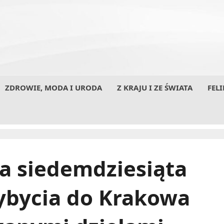
ZDROWIE, MODA I URODA
Z KRAJU I ZE ŚWIATA
FELI
ła siedemdziesiąta
zybycia do Krakowa