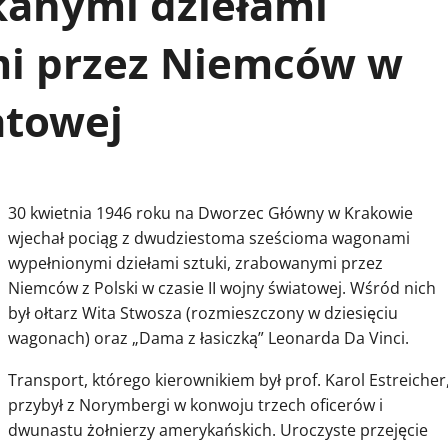
kanymi dziełami
mi przez Niemców w
atowej
30 kwietnia 1946 roku na Dworzec Główny w Krakowie
wjechał pociąg z dwudziestoma sześcioma wagonami
wypełnionymi dziełami sztuki, zrabowanymi przez
Niemców z Polski w czasie II wojny światowej. Wśród nich
był ołtarz Wita Stwosza (rozmieszczony w dziesięciu
wagonach) oraz „Dama z łasiczką” Leonarda Da Vinci.
Transport, którego kierownikiem był prof. Karol Estreicher
przybył z Norymbergi w konwoju trzech oficerów i
dwunastu żołnierzy amerykańskich. Uroczyste przejęcie