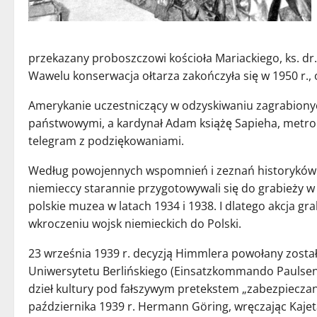
przekazany proboszczowi kościoła Mariackiego, ks. d
Wawelu konserwacja ołtarza zakończyła się w 1950 r., o
Amerykanie uczestniczący w odzyskiwaniu zagrabion
państwowymi, a kardynał Adam książę Sapieha, metrop
telegram z podziękowaniami.
Według powojennych wspomnień i zeznań historyków sz
niemieccy starannie przygotowywali się do grabieży w
polskie muzea w latach 1934 i 1938. I dlatego akcja gr
wkroczeniu wojsk niemieckich do Polski.
23 września 1939 r. decyzją Himmlera powołany został 
Uniwersytetu Berlińskiego (Einsatzkommando Paulsen
dzieł kultury pod fałszywym pretekstem „zabezpieczan
października 1939 r. Hermann Göring, wręczając Kaje