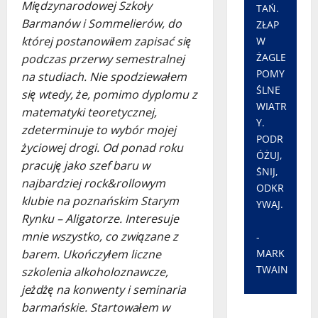
Międzynarodowej Szkoły
TAŃ.
Barmanów i Sommelierów, do
ZŁAP
której postanowiłem zapisać się
W
ŻAGLE
podczas przerwy semestralnej
POMY
na studiach. Nie spodziewałem
ŚLNE
się wtedy, że, pomimo dyplomu z
WIATR
matematyki teoretycznej,
Y.
zdeterminuje to wybór mojej
PODR
życiowej drogi. Od ponad roku
ÓŻUJ,
pracuję jako szef baru w
ŚNIJ,
najbardziej rock&rollowym
ODKR
klubie na poznańskim Starym
YWAJ.
Rynku – Aligatorze. Interesuje
mnie wszystko, co związane z
-
MARK
barem. Ukończyłem liczne
TWAIN
szkolenia alkoholoznawcze,
jeżdżę na konwenty i seminaria
barmańskie. Startowałem w