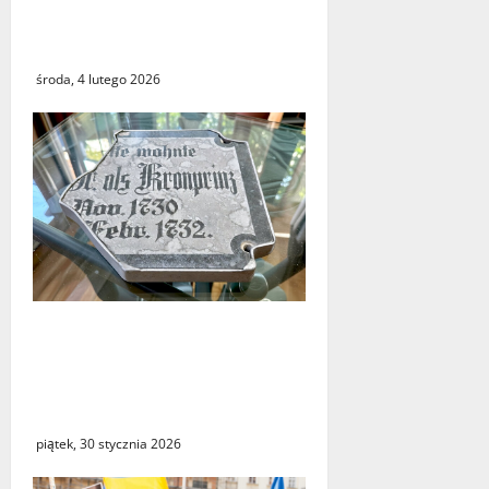
ostatnich lat faktycznie
istnieje?
środa, 4 lutego 2026
Powrót fragmentu tablicy z
Letschin do Kostrzyna.
Między historycznym
gestem, a medialną burzą
piątek, 30 stycznia 2026