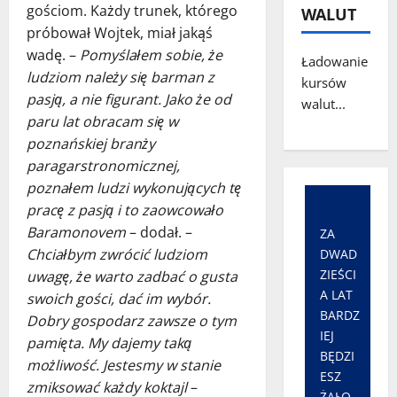
gościom. Każdy trunek, którego
WALUT
próbował Wojtek, miał jakąś
wadę. –
Pomyślałem sobie, że
Ładowanie
ludziom należy się barman z
kursów
pasją, a nie figurant. Jako że od
walut...
paru lat obracam się w
poznańskiej branży
paragarstronomicznej,
poznałem ludzi wykonujących tę
pracę z pasją i to zaowcowało
Baramonovem
– dodał. –
ZA
Chciałbym zwrócić ludziom
DWAD
ZIEŚCI
uwagę, że warto zadbać o gusta
A LAT
swoich gości, dać im wybór.
BARDZ
Dobry gospodarz zawsze o tym
IEJ
pamięta. My dajemy taką
BĘDZI
możliwość. Jestesmy w stanie
ESZ
zmiksować każdy koktajl
–
ŻAŁO