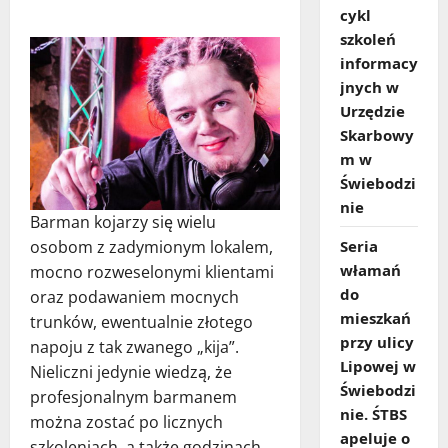
cykl
szkoleń
informacy
jnych w
Urzędzie
Skarbowy
m w
Świebodzi
nie
Barman kojarzy się wielu
Seria
osobom z zadymionym lokalem,
włamań
mocno rozweselonymi klientami
do
oraz podawaniem mocnych
mieszkań
trunków, ewentualnie złotego
przy ulicy
napoju z tak zwanego „kija”.
Lipowej w
Nieliczni jedynie wiedzą, że
Świebodzi
profesjonalnym barmanem
nie. ŚTBS
można zostać po licznych
apeluje o
szkoleniach, a także godzinach