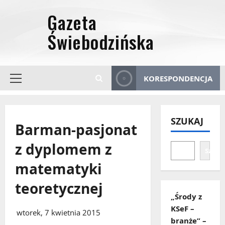
Przejdź
do
treści
KORESPONDENCJA
Menu
główne
SZUKAJ
Barman-pasjonat
z dyplomem z
Szuka
matematyki
teoretycznej
„Środy z
KSeF –
wtorek, 7 kwietnia 2015
branże” –