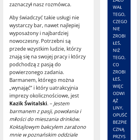
zaznaczył nasz rozmówca.
WAŁ
TEGO,
Aby świadczyć takie usługi nie
CZEGO
wystarczy bar, nawet najlepiej
NIE
wyposażony i najbardziej
ZROBI
nowoczesny. Potrzebni są
ŁEŚ,
przede wzystkim ludzie, którzy
NIŻ
znają się na swojej pracy i którzy
TEGO,
podchodzą z pasją do
CO
ZROBI
powierzonego zadania.
ŁEŚ.
Barmanem, którego można
WIĘC
„wynająć” i który uatrakcyjnia
ODWI
imprezy okolicznościowe, jest
ĄŻ
Kazik Świtalski
. –
Jestem
LINY,
barmanem z pasji, powołania i
OPUŚĆ
miłości do mieszania drinków.
BEZPIE
Koktajlowym bakcylem zarażono
CZNĄ
mnie w poznańskim oddziale
PRZYS