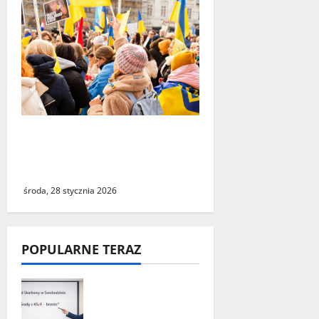
Świebodzin może stać się
nowym domem dla tysięcy
Ukraińców
środa, 28 stycznia 2026
POPULARNE TERAZ
„Środy z KSeF –
branże” – cykl
szkoleń