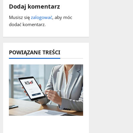
w
Dodaj komentarz
p
Musisz się
zalogować
, aby móc
dodać komentarz.
i
s
y
POWIĄZANE TREŚCI
Czy największy błąd
systemu podatkowego