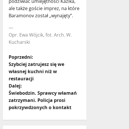
podziwiać umiejętności Kazika,
ale także goście imprez, na które
Baramonov został „wynajęty”.
—
Opr. Ewa Wójcik, fot. Arch. W.
Kucharski
Z
Poprzedni:
Szybciej zatrujesz się we
o
własnej kuchni niż w
restauracji
b
Dalej:
a
Świebodzin. Sprawcy włamań
zatrzymani. Policja prosi
c
pokrzywdzonych o kontakt
z