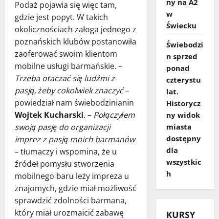
ny na A2
Podaż pojawia się więc tam,
w
gdzie jest popyt. W takich
Świecku
okolicznościach załoga jednego z
poznańskich klubów postanowiła
Świebodzi
zaoferować swoim klientom
n sprzed
mobilne usługi barmańskie. –
ponad
Trzeba otaczać się ludźmi z
czterystu
pasją, żeby cokolwiek znaczyć
–
lat.
powiedział nam świebodzinianin
Historycz
Wojtek Kucharski
. –
Połączyłem
ny widok
miasta
swoją pasję do organizacji
dostępny
imprez z pasją moich barmanów
dla
– tłumaczy i wspomina, że u
wszystkic
źródeł pomysłu stworzenia
h
mobilnego baru leży impreza u
znajomych, gdzie miał możliwość
sprawdzić zdolności barmana,
który miał urozmaicić zabawę
KURSY