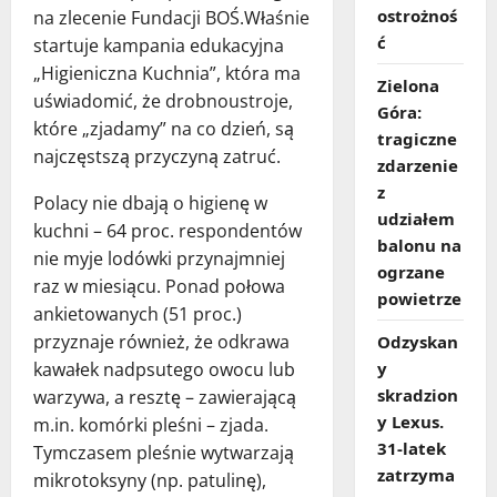
ostrożnoś
na zlecenie Fundacji BOŚ.Właśnie
ć
startuje kampania edukacyjna
„Higieniczna Kuchnia”, która ma
Zielona
uświadomić, że drobnoustroje,
Góra:
które „zjadamy” na co dzień, są
tragiczne
najczęstszą przyczyną zatruć.
zdarzenie
z
Polacy nie dbają o higienę w
udziałem
kuchni – 64 proc. respondentów
balonu na
nie myje lodówki przynajmniej
ogrzane
raz w miesiącu. Ponad połowa
powietrze
ankietowanych (51 proc.)
przyznaje również, że odkrawa
Odzyskan
y
kawałek nadpsutego owocu lub
skradzion
warzywa, a resztę – zawierającą
y Lexus.
m.in. komórki pleśni – zjada.
31‑latek
Tymczasem pleśnie wytwarzają
zatrzyma
mikrotoksyny (np. patulinę),