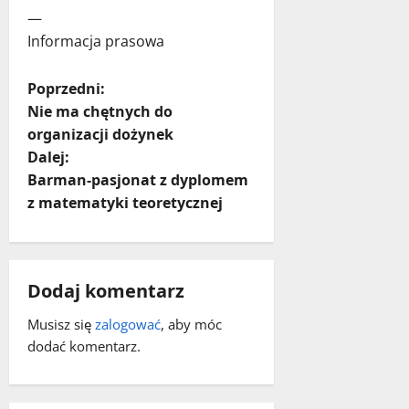
—
Informacja prasowa
Z
Poprzedni:
Nie ma chętnych do
o
organizacji dożynek
Dalej:
b
Barman-pasjonat z dyplomem
a
z matematyki teoretycznej
c
z
Dodaj komentarz
w
Musisz się
zalogować
, aby móc
dodać komentarz.
p
i