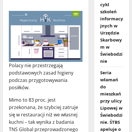
cykl
szkoleń
informacy
jnych w
Urzędzie
Skarbowy
m w
Świebodzi
nie
Polacy nie przestrzegają
Seria
podstawowych zasad higieny
włamań
podczas przygotowywania
do
posiłków.
mieszkań
Mimo to 83 proc. jest
przy ulicy
przekonana, że szybciej zatruje
Lipowej w
się w restauracji niż we własnej
Świebodzi
kuchni – tak wynika z badania
nie. ŚTBS
apeluje o
TNS Global przeprowadzonego