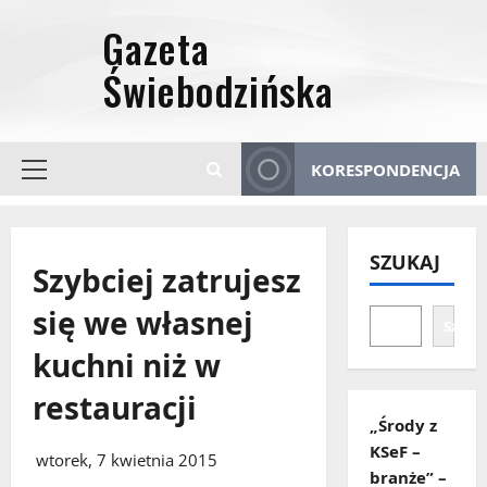
Przejdź
do
treści
KORESPONDENCJA
Menu
główne
SZUKAJ
Szybciej zatrujesz
się we własnej
Szuka
kuchni niż w
restauracji
„Środy z
KSeF –
wtorek, 7 kwietnia 2015
branże” –