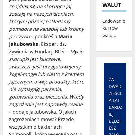
WALUT
znajdują się na skorupce jaj
zostają na naszych dłoniach,
Ładowanie
którymi później nakładamy
kursów
pomidora na kanapkę lub kroimy
walut...
pieczywo
– podkreśla
Maria
Jakubowska
, Ekspert ds.
Żywienia w Fundacji BOŚ. –
Mycie
skorupki jest kluczowe,
zwłaszcza jeśli przygotowujemy
kogel-mogel lub ciasto z kremem
ZA
jajecznym, a więc produkty, które
DWAD
nie wymagają parzenia,
ZIEŚCI
gotowania oraz pieczenia. Wtedy
A LAT
zagrożenie jest naprawdę realne
BARDZ
– dodaje Jakubowska. O jakich
IEJ
zagrożeniach mowa? Przede
BĘDZI
wszystkim o bakteriach
ESZ
Salmonelli, które wywołują ostre
ŻAŁO