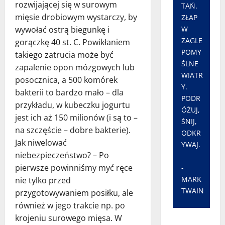
rozwijającej się w surowym
TAŃ.
mięsie drobiowym wystarczy, by
ZŁAP
W
wywołać ostrą biegunkę i
ŻAGLE
gorączkę 40 st. C. Powikłaniem
POMY
takiego zatrucia może być
ŚLNE
zapalenie opon mózgowych lub
WIATR
posocznica, a 500 komórek
Y.
bakterii to bardzo mało – dla
PODR
przykładu, w kubeczku jogurtu
ÓŻUJ,
jest ich aż 150 milionów (i są to –
ŚNIJ,
na szczęście – dobre bakterie).
ODKR
Jak niwelować
YWAJ.
niebezpieczeństwo? – Po
pierwsze powinniśmy myć ręce
-
MARK
nie tylko przed
TWAIN
przygotowywaniem posiłku, ale
również w jego trakcie np. po
krojeniu surowego mięsa. W