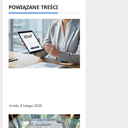
POWIĄZANE TREŚCI
s
y
Czy największy błąd
systemu podatkowego
ostatnich lat faktycznie
istnieje?
środa, 4 lutego 2026