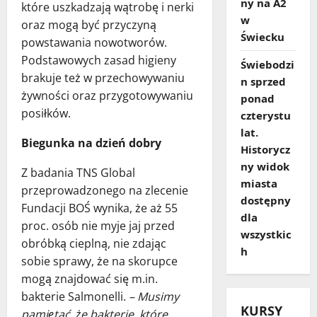
ny na A2
które uszkadzają wątrobę i nerki
w
oraz mogą być przyczyną
Świecku
powstawania nowotworów.
Podstawowych zasad higieny
Świebodzi
brakuje też w przechowywaniu
n sprzed
żywności oraz przygotowywaniu
ponad
posiłków.
czterystu
lat.
Biegunka na dzień dobry
Historycz
ny widok
Z badania TNS Global
miasta
przeprowadzonego na zlecenie
dostępny
Fundacji BOŚ wynika, że aż 55
dla
proc. osób nie myje jaj przed
wszystkic
obróbką cieplną, nie zdając
h
sobie sprawy, że na skorupce
mogą znajdować się m.in.
bakterie Salmonelli.
– Musimy
KURSY
pamiętać, że bakterie, które