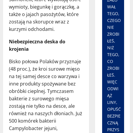
wymioty, biegunkę i gorączkę, a
WAŁ
TEGO,
także o jajach pasożytów, które
CZEGO
zostają na skorupce wraz z
NIE
kurzymi odchodami.
ZROBI
ŁEŚ,
Niebezpieczna deska do
NIŻ
krojenia
TEGO,
Bisko połowa Polaków przyznaje
CO
ZROBI
(48 proc.), że kroi surowe mięso
ŁEŚ.
na tej samej desce co warzywa i
WIĘC
inne produkty spożywane bez
ODWI
obróbki cieplnej. Tymczasem
ĄŻ
bakterie z surowego mięsa
LINY,
zostają nie tylko na desce, ale
OPUŚĆ
również na naszych dłoniach. Już
BEZPIE
500 komórek bakterii
CZNĄ
Campylobacter jejuni,
PRZYS