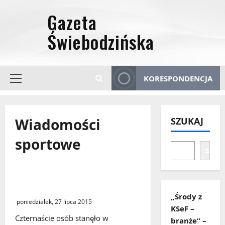
Przejdź
do
treści
KORESPONDENCJA
Menu
główne
Wiadomości
SZUKAJ
sportowe
Szuka
Świebodzinianie sprawdzili się
w teście Coopera
„Środy z
poniedziałek, 27 lipca 2015
KSeF –
Czternaście osób stanęło w
branże” –