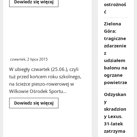
Dowiedz
Dowiedz się więcej
ostrożnoś
się
więcej
ć
o
Świebodzińska
Grupa
Zielona
Dzieci i młodzież ze
Biegowa
świebodzińskich szkół wzięły
Góra:
działa
coraz
udział w zawodach
tragiczne
prężniej.
zorganizowanych na plaży w
W
zdarzenie
niedzielę
Wilkowie
zorganizuje
z
na
czwartek, 2 lipca 2015
udziałem
stadionie
test
balonu na
W ubiegły czwartek (25.06.), czyli
Coopera
ogrzane
tuż przed końcem roku szkolnego,
powietrze
na ścieżce pieszo-rowerowej w
Wilkowie Ośrodek Sportu...
Odzyskan
y
Dowiedz
Dowiedz się więcej
się
skradzion
więcej
o
y Lexus.
Dzieci
31‑latek
i
W Jeziorach rozegrano
młodzież
zatrzyma
jubileuszowy turniej
ze
świebodzińskich