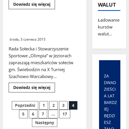
Dowiedz
WALUT
Dowiedz się więcej
się
więcej
o
Ładowanie
Impreza
dla
Turniej szachowo-warcabowy
kursów
dzieci
w Jeziorach
i
walut...
mecz
środa, 3 czerwca 2015
integracyjny
w
Rzeczycy
Rada Sołecka i Stowarzyszenie
Sportowe „Olimpia” w Jeziorach
zapraszają mieszkańców sołectw
gm. Świebodzin na X Turniej
ZA
Szachowo-Warcabowy...
DWAD
Dowiedz
Dowiedz się więcej
ZIEŚCI
się
więcej
A LAT
o
BARDZ
Turniej
Stronicowanie
Poprzedni
1
2
3
4
szachowo-
IEJ
warcabowy
5
6
7
…
17
w
wpisów
BĘDZI
Jeziorach
ESZ
Następny
ŻAŁO