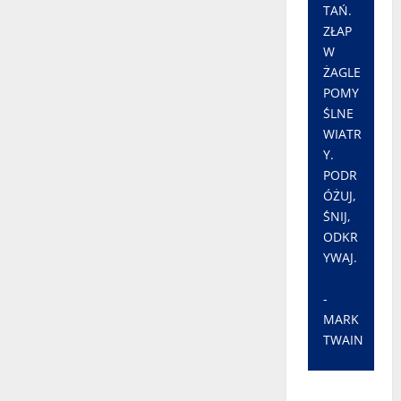
TAŃ.
ZŁAP
W
ŻAGLE
POMY
ŚLNE
WIATR
Y.
PODR
ÓŻUJ,
ŚNIJ,
ODKR
YWAJ.
-
MARK
TWAIN