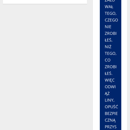
WAŁ
TEGO,
CZEGO
NIE
ZROBI
ŁEŚ,
NIŻ
TEGO,
CO
ZROBI
ŁEŚ.
WIĘC
ODWI
ĄŻ
LINY,
OPUŚĆ
BEZPIE
CZNĄ
PRZYS