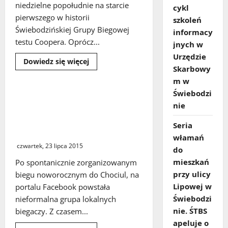
niedzielne popołudnie na starcie
cykl
pierwszego w historii
szkoleń
Świebodzińskiej Grupy Biegowej
informacy
testu Coopera. Oprócz...
jnych w
Urzędzie
Dowiedz
Dowiedz się więcej
się
Skarbowy
więcej
m w
o
Świebodzinianie
Świebodzi
sprawdzili
Świebodzińska Grupa Biegowa
się
nie
działa coraz prężniej. W
w
teście
niedzielę zorganizuje na
Coopera
Seria
stadionie test Coopera
włamań
czwartek, 23 lipca 2015
do
mieszkań
Po spontanicznie zorganizowanym
przy ulicy
biegu noworocznym do Chociul, na
Lipowej w
portalu Facebook powstała
Świebodzi
nieformalna grupa lokalnych
nie. ŚTBS
biegaczy. Z czasem...
apeluje o