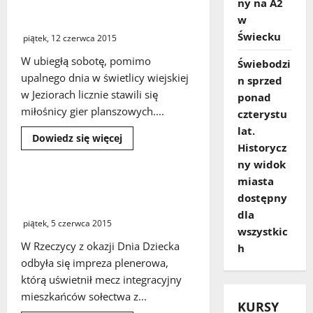
ny na A2
szachowo-warcabowy o
szkół
puchar wojewody lubuskiego
wzięły
w
udział
Świecku
piątek, 12 czerwca 2015
w
zawodach
zorganizowanych
W ubiegłą sobotę, pomimo
Świebodzi
na
upalnego dnia w świetlicy wiejskiej
plaży
n sprzed
w
w Jeziorach licznie stawili się
ponad
Wilkowie
miłośnicy gier planszowych....
czterystu
lat.
Dowiedz
Dowiedz się więcej
się
Historycz
więcej
ny widok
o
W
miasta
Jeziorach
Impreza dla dzieci i mecz
rozegrano
dostępny
integracyjny w Rzeczycy
jubileuszowy
dla
turniej
piątek, 5 czerwca 2015
szachowo-
wszystkic
warcabowy
o
W Rzeczycy z okazji Dnia Dziecka
h
puchar
odbyła się impreza plenerowa,
wojewody
lubuskiego
którą uświetnił mecz integracyjny
mieszkańców sołectwa z...
KURSY