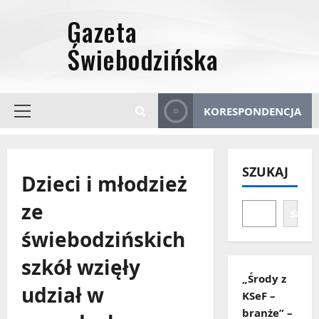
Przejdź
do
treści
KORESPONDENCJA
Menu
główne
SZUKAJ
Dzieci i młodzież
ze
Szuka
świebodzińskich
szkół wzięły
„Środy z
udział w
KSeF –
branże” –