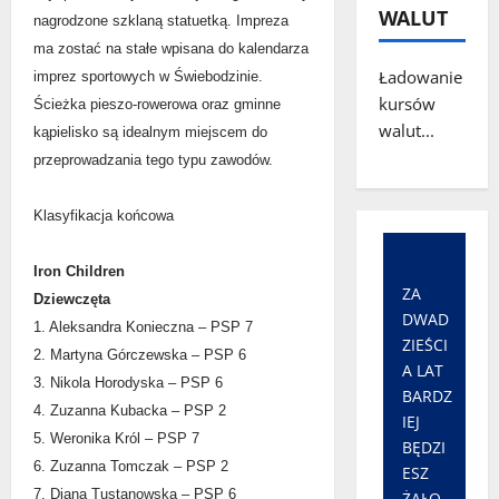
WALUT
nagrodzone szklaną statuetką.
Impreza
ma zostać na stałe wpisana do kalendarza
Ładowanie
imprez sportowych w Świebodzinie.
kursów
Ścieżka pieszo-rowerowa oraz gminne
walut...
kąpielisko są idealnym miejscem do
przeprowadzania tego typu zawodów.
Klasyfikacja końcowa
Iron Children
ZA
Dziewczęta
DWAD
1. Aleksandra Konieczna – PSP 7
ZIEŚCI
2. Martyna Górczewska – PSP 6
A LAT
3. Nikola Horodyska – PSP 6
BARDZ
4. Zuzanna Kubacka – PSP 2
IEJ
5. Weronika Król – PSP 7
BĘDZI
6. Zuzanna Tomczak – PSP 2
ESZ
7. Diana Tustanowska – PSP 6
ŻAŁO