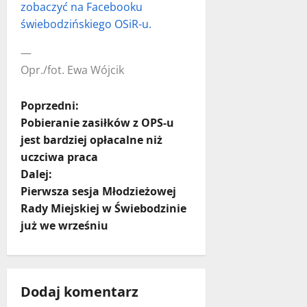
zobaczyć na Facebooku
świebodzińskiego OSiR-u.
—
Opr./fot. Ewa Wójcik
Z
Poprzedni:
Pobieranie zasiłków z OPS-u
o
jest bardziej opłacalne niż
uczciwa praca
b
Dalej:
a
Pierwsza sesja Młodzieżowej
Rady Miejskiej w Świebodzinie
c
już we wrześniu
z
w
Dodaj komentarz