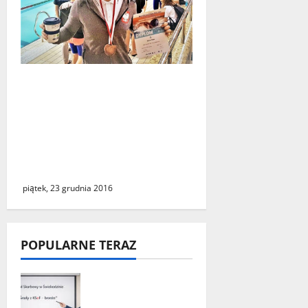
Sukces świebodzińskiej
pływaczki. Po dwóch
brązowych medalach
Mistrzostw Polski Juniorów
przyszedł czas na laury w
seniorskiej imprezie
piątek, 23 grudnia 2016
POPULARNE TERAZ
„Środy z KSeF –
branże” – cykl