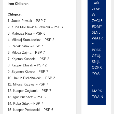
TAŃ.
Iron Children
ZŁAP
W
Chłopcy:
ŻAGLE
1. Jacek Pawlak – PSP 7
POMY
2. Kuba Mikulewicz-Stawicki – PSP 7
ŚLNE
3. Mateusz Ripa – PSP 6
WIATR
4. Mikołaj Stanulewicz – PSP 2
Y.
5. Radek Sitak – PSP 7
PODR
6. Miłosz Zajma – PSP 7
ÓŻUJ,
7. Kajetan Kubacki – PSP 2
ŚNIJ,
8. Kacper Dłużak – PSP 2
ODKR
9. Szymon Kiewro – PSP 7
YWAJ.
10. Jakub Pielichowski – PSP 2
-
11. Miłosz Krzywy – PSP 7
MARK
12. Kacper Ceglarek – PSP 7
TWAIN
13. Igor Puchacz – PSP 2
14. Kuba Sitak – PSP 7
15. Kacper Pepłowski – PSP 6