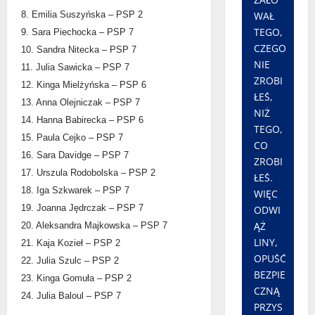
WAŁ
8. Emilia Suszyńska – PSP 2
TEGO,
9. Sara Piechocka – PSP 7
CZEGO
10. Sandra Nitecka – PSP 7
NIE
11. Julia Sawicka – PSP 7
ZROBI
12. Kinga Mielżyńska – PSP 6
ŁEŚ,
13. Anna Olejniczak – PSP 7
NIŻ
14. Hanna Babirecka – PSP 6
TEGO,
15. Paula Cejko – PSP 7
CO
16. Sara Davidge – PSP 7
ZROBI
17. Urszula Rodobolska – PSP 2
ŁEŚ.
18. Iga Szkwarek – PSP 7
WIĘC
19. Joanna Jędrczak – PSP 7
ODWI
ĄŻ
20. Aleksandra Majkowska – PSP 7
LINY,
21. Kaja Kozieł – PSP 2
OPUŚĆ
22. Julia Szulc – PSP 2
BEZPIE
23. Kinga Gomuła – PSP 2
CZNĄ
24. Julia Baloul – PSP 7
PRZYS