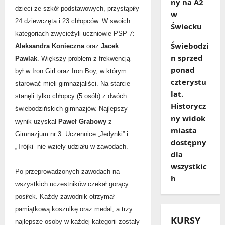
ny na A2
dzieci ze szkół podstawowych, przystąpiły
w
24 dziewczęta i 23 chłopców. W swoich
Świecku
kategoriach zwyciężyli uczniowie PSP 7:
Świebodzi
Aleksandra Konieczna
oraz
Jacek
n sprzed
Pawlak
. Większy problem z frekwencją
ponad
był w Iron Girl oraz Iron Boy, w którym
czterystu
starować mieli gimnazjaliści. Na starcie
lat.
stanęli tylko chłopcy (5 osób) z dwóch
Historycz
świebodzińskich gimnazjów. Najlepszy
ny widok
wynik uzyskał
Paweł Grabowy
z
miasta
Gimnazjum nr 3. Uczennice „Jedynki” i
dostępny
„Trójki” nie wzięły udziału w zawodach.
dla
wszystkic
Po przeprowadzonych zawodach na
h
wszystkich uczestników czekał gorący
posiłek. Każdy zawodnik otrzymał
pamiątkową koszulkę oraz medal, a trzy
KURSY
najlepsze osoby w każdej kategorii zostały