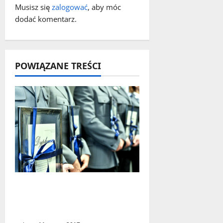
p
Musisz się
zalogować
, aby móc
dodać komentarz.
i
s
y
POWIĄZANE TREŚCI
Wyróżnienia dla lubuskich
policjantów za sportowe
osiągnięcia