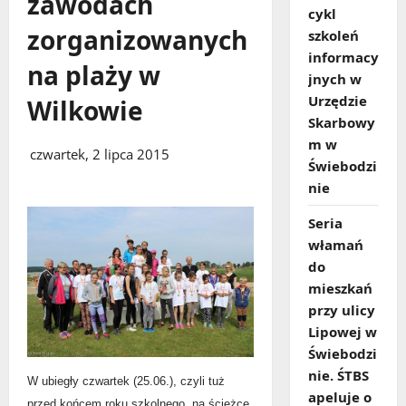
zawodach
cykl
zorganizowanych
szkoleń
informacy
na plaży w
jnych w
Urzędzie
Wilkowie
Skarbowy
m w
czwartek, 2 lipca 2015
Świebodzi
nie
Seria
włamań
do
mieszkań
przy ulicy
Lipowej w
Świebodzi
nie. ŚTBS
W ubiegły czwartek (25.06.), czyli tuż
apeluje o
przed końcem roku szkolnego, na ścieżce