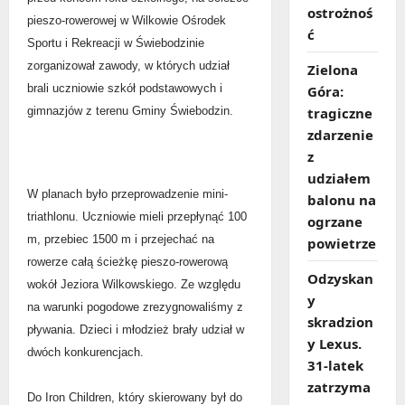
ostrożnoś
pieszo-rowerowej w Wilkowie Ośrodek
ć
Sportu i Rekreacji w Świebodzinie
zorganizował zawody, w których udział
Zielona
brali uczniowie szkół podstawowych i
Góra:
tragiczne
gimnazjów z terenu Gminy Świebodzin.
zdarzenie
z
udziałem
W planach było przeprowadzenie mini-
balonu na
triathlonu. Uczniowie mieli przepłynąć 100
ogrzane
m, przebiec 1500 m i przejechać na
powietrze
rowerze całą ścieżkę pieszo-rowerową
Odzyskan
wokół Jeziora Wilkowskiego. Ze względu
y
na warunki pogodowe zrezygnowaliśmy z
skradzion
pływania. Dzieci i młodzież brały udział w
y Lexus.
dwóch konkurencjach.
31‑latek
zatrzyma
Do Iron Children, który skierowany był do