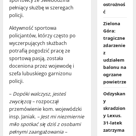
ostrożnoś
pełniący służbę w szeregach
ć
policji.
Zielona
Aktywność sportowa
Góra:
policjantów, którzy często po
tragiczne
wyczerpujących służbach
zdarzenie
potrafią pogodzić pracę ze
z
sportową pasją, została
udziałem
doceniona przez wojewodę i
balonu na
szefa lubuskiego garnizonu
ogrzane
policji.
powietrze
–
Dopóki walczysz, jesteś
Odzyskan
y
zwycięzcą
– rozpoczął
skradzion
przemówienie kom. wojewódzki
y Lexus.
insp. Janiak.
– Jest mi niezmiernie
31‑latek
miło spotkać się dziś z osobami
zatrzyma
pełnymi zaangażowania –