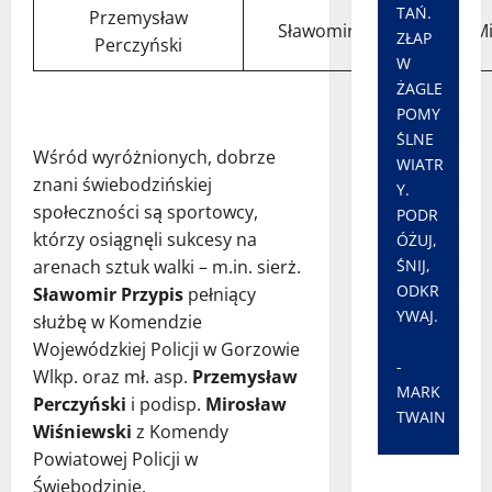
TAŃ.
Przemysław
Sławomir Przypis
Mi
ZŁAP
Perczyński
W
ŻAGLE
POMY
ŚLNE
Wśród wyróżnionych, dobrze
WIATR
znani świebodzińskiej
Y.
społeczności są sportowcy,
PODR
którzy osiągnęli sukcesy na
ÓŻUJ,
arenach sztuk walki – m.in. sierż.
ŚNIJ,
ODKR
Sławomir Przypis
pełniący
YWAJ.
służbę w Komendzie
Wojewódzkiej Policji w Gorzowie
-
Wlkp. oraz mł. asp.
Przemysław
MARK
Perczyński
i podisp.
Mirosław
TWAIN
Wiśniewski
z Komendy
Powiatowej Policji w
Świebodzinie.