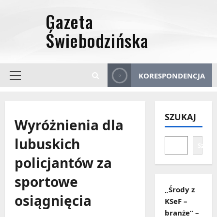
Przejdź
do
treści
KORESPONDENCJA
Menu
główne
SZUKAJ
Wyróżnienia dla
lubuskich
Szuka
policjantów za
sportowe
„Środy z
osiągnięcia
KSeF –
branże” –