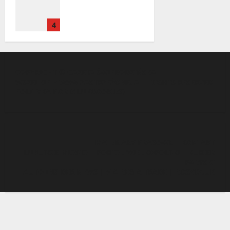
Lexus. 31‑latek
zatrzymany na
4
A2 w Świecku
COPYRIGHT © GAZETA ŚWIEBODZIŃSKA
WSZELKIE PRAWA ZASTRZEŻONE. ALL RIGHTS RESERVED
POLITYKA PORTALU
(
COOKIES
)
MATERIAŁY PRASOWE
|
KONTAKT
LUBUSKIE MIASTA
|
PORTAL WIELKOPOLSKI
|
KURIER
PARYSKI
AUTO INSIDER NEWS
|
VIA REGIA TRADE
|
ROSZCZ.UK