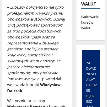
WALUT
–
Lubuscy policjanci to nie tylko
profesjonalizm w wykonywaniu
Ładowanie
obowiązków służbowych. Dzisiaj
kursów
chcę podziękować sportowcom
walut...
za trud podjęcia dodatkowych
obowiązków i pasji oraz za
reprezentowanie lubuskiego
garnizonu policji na arenach
krajowych, europejskich i
światowych. Mam nadzieję, że
ZA
jeszcze niejednokrotnie
DWAD
spotkamy się, aby podziwiać
ZIEŚCI
Państwa wyczyny
– powiedział
A LAT
wojewoda lubuski
Władysław
BARDZ
Dajczak
.
IEJ
BĘDZI
W styczniu br. st. asp.
ESZ
Małgorzata Krzyżan
z Komendy
ŻAŁO