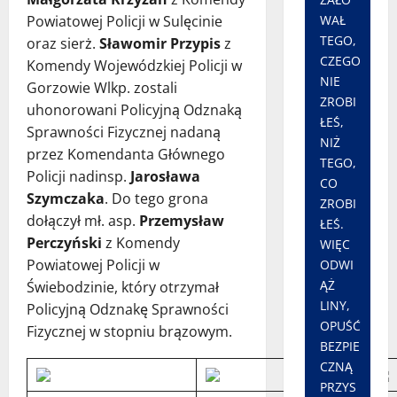
Powiatowej Policji w Sulęcinie
WAŁ
TEGO,
oraz sierż.
Sławomir Przypis
z
CZEGO
Komendy Wojewódzkiej Policji w
NIE
Gorzowie Wlkp. zostali
ZROBI
uhonorowani Policyjną Odznaką
ŁEŚ,
Sprawności Fizycznej nadaną
NIŻ
przez Komendanta Głównego
TEGO,
Policji nadinsp.
Jarosława
CO
Szymczaka
. Do tego grona
ZROBI
dołączył mł. asp.
Przemysław
ŁEŚ.
Perczyński
z Komendy
WIĘC
Powiatowej Policji w
ODWI
ĄŻ
Świebodzinie, który otrzymał
LINY,
Policyjną Odznakę Sprawności
OPUŚĆ
Fizycznej w stopniu brązowym.
BEZPIE
CZNĄ
PRZYS