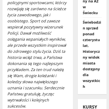
ny na A2
policyjnymi sportowcami, którzy
w
rozwijają się zarówno na ścieżce
Świecku
życia zawodowego, jak i
osobistego. Sport od zawsze
Świebodzi
wspierał pozytywny wizerunek
n sprzed
Policji. Dawał możliwość
ponad
osiągania wspaniałych wyników,
czterystu
ale przede wszystkim inspirował
lat.
do zdrowego stylu życia. Dziś ta
Historycz
historia wciąż trwa, a Państwa
ny widok
miasta
dokonania są tego najlepszym
dostępny
przykładem. Za ten trud należą
dla
się Wam, drogie koleżanki i
wszystkic
koledzy słowa największego
h
uznania i szacunku. Serdecznie
Państwu gratuluję, życząc
wytrwałości i kolejnych
sukcesów.
KURSY