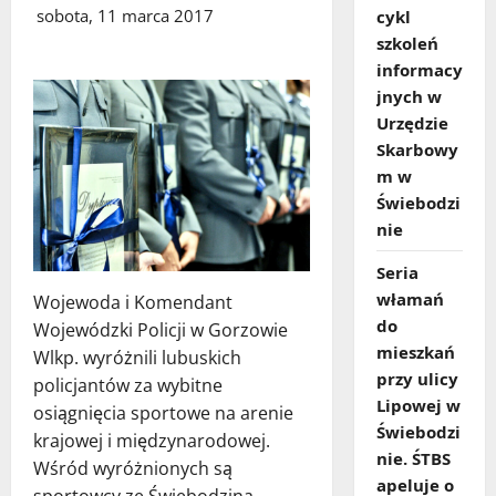
sobota, 11 marca 2017
cykl
szkoleń
informacy
jnych w
Urzędzie
Skarbowy
m w
Świebodzi
nie
Seria
włamań
Wojewoda i Komendant
do
Wojewódzki Policji w Gorzowie
mieszkań
Wlkp. wyróżnili lubuskich
przy ulicy
policjantów za wybitne
Lipowej w
osiągnięcia sportowe na arenie
Świebodzi
krajowej i międzynarodowej.
nie. ŚTBS
Wśród wyróżnionych są
apeluje o
sportowcy ze Świebodzina