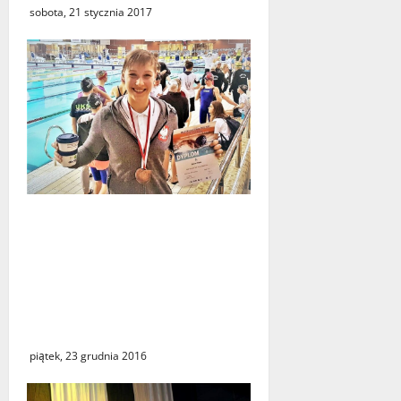
sobota, 21 stycznia 2017
Sukces świebodzińskiej
pływaczki. Po dwóch
brązowych medalach
Mistrzostw Polski Juniorów
przyszedł czas na laury w
seniorskiej imprezie
piątek, 23 grudnia 2016