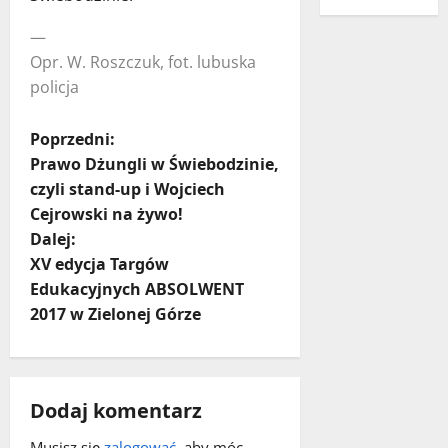
—
Opr. W. Roszczuk, fot. lubuska
policja
Z
Poprzedni:
Prawo Dżungli w Świebodzinie,
o
czyli stand-up i Wojciech
Cejrowski na żywo!
b
Dalej:
a
XV edycja Targów
Edukacyjnych ABSOLWENT
c
2017 w Zielonej Górze
z
w
Dodaj komentarz
p
Musisz się
zalogować
, aby móc