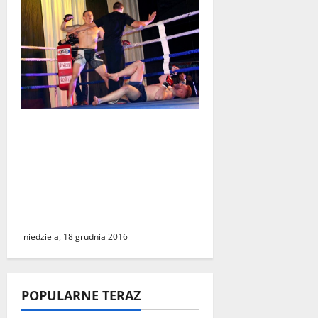
Reprezentant klubu
sportowego MMA Devil
Świebodzin Tomasz Bohm,
podczas gali walk w Lubsku
wygrał pojedynek poprzez
techniczny nokaut
niedziela, 18 grudnia 2016
POPULARNE TERAZ