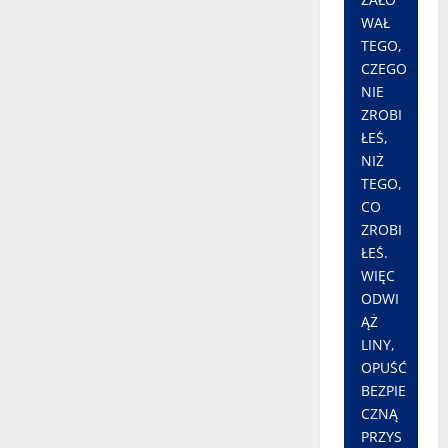
WAŁ
TEGO,
CZEGO
NIE
ZROBI
ŁEŚ,
NIŻ
TEGO,
CO
ZROBI
ŁEŚ.
WIĘC
ODWI
ĄŻ
LINY,
OPUŚĆ
BEZPIE
CZNĄ
PRZYS