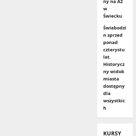
ny na A2
w
Świecku
Świebodzi
n sprzed
ponad
czterystu
lat.
Historycz
ny widok
miasta
dostępny
dla
wszystkic
h
KURSY