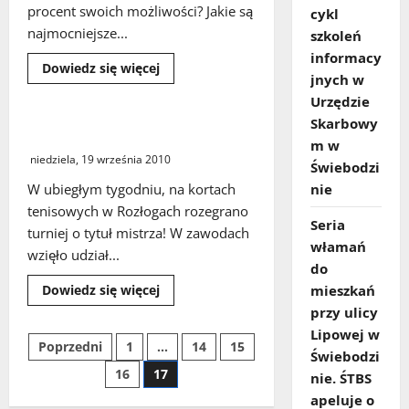
procent swoich możliwości? Jakie są
cykl
najmocniejsze...
szkoleń
informacy
Dowiedz
Dowiedz się więcej
jnych w
się
więcej
Urzędzie
o
ZASTAL
Skarbowy
na
Turniej Masters 2010
100%
m w
plus
niedziela, 19 września 2010
Świebodzi
VAT
W ubiegłym tygodniu, na kortach
nie
tenisowych w Rozłogach rozegrano
Seria
turniej o tytuł mistrza! W zawodach
włamań
wzięło udział...
do
Dowiedz
Dowiedz się więcej
mieszkań
się
przy ulicy
więcej
o
Lipowej w
Turniej
Stronicowanie
Poprzedni
1
…
14
15
Masters
Świebodzi
2010
16
17
nie. ŚTBS
wpisów
apeluje o