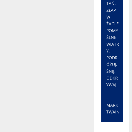
TAŃ.
ZŁAP
W
ŻAGLE
POMY
ŚLNE
WIATR
Y.
PODR
ÓŻUJ,
ŚNIJ,
ODKR
YWAJ.
-
MARK
TWAIN