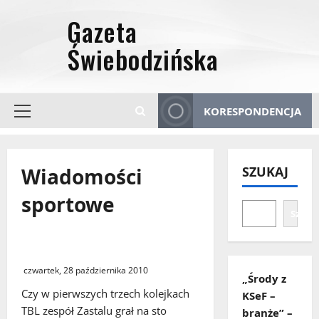
Przejdź
do
treści
KORESPONDENCJA
Menu
główne
Wiadomości
SZUKAJ
sportowe
Szuka
ZASTAL na 100% plus VAT
czwartek, 28 października 2010
„Środy z
Czy w pierwszych trzech kolejkach
KSeF –
TBL zespół Zastalu grał na sto
branże” –