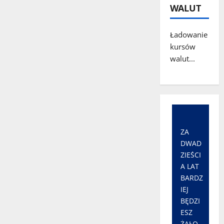
WALUT
Ładowanie
kursów
walut...
ZA
DWAD
ZIEŚCI
A LAT
BARDZ
IEJ
BĘDZI
ESZ
ŻAŁO