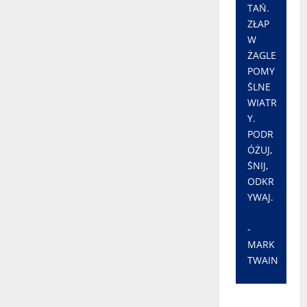
TAŃ.
ZŁAP
W
ŻAGLE
POMY
ŚLNE
WIATR
Y.
PODR
ÓŻUJ,
ŚNIJ,
ODKR
YWAJ.
-
MARK
TWAIN