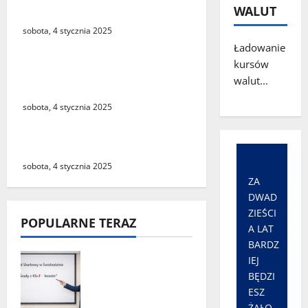
drodze!
WALUT
sobota, 4 stycznia 2025
Ładowanie
kursów
Nowy Szpital zwalnia
walut...
pracowników
sobota, 4 stycznia 2025
T-Mobile modernizuje sieć
sobota, 4 stycznia 2025
ZA
DWAD
ZIEŚCI
POPULARNE TERAZ
A LAT
BARDZ
„Środy z KSeF –
IEJ
branże” – cykl
BĘDZI
szkoleń
ESZ
informacyjnyc
ŻAŁO