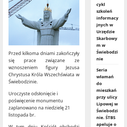
cykl
szkoleń
informacy
jnych w
Urzędzie
Skarbowy
m w
Świebodzi
Przed kilkoma dniami zakończyły
nie
się prace związane ze
wznoszeniem figury Jezusa
Seria
Chrystusa Króla Wszechświata w
włamań
Świebodzinie.
do
mieszkań
Uroczyste odsłonięcie i
przy ulicy
poświęcenie monumentu
Lipowej w
zaplanowano na niedzielę 21
Świebodzi
listopada br.
nie. ŚTBS
apeluje o
W tym dniu Kościół obchodzi