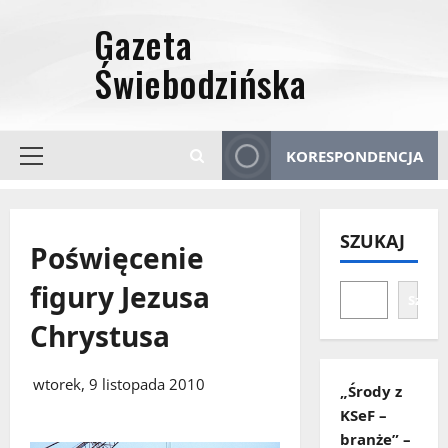
Przejdź
do
treści
KORESPONDENCJA
Menu
główne
SZUKAJ
Poświęcenie
figury Jezusa
Szuka
Chrystusa
wtorek, 9 listopada 2010
„Środy z
KSeF –
branże” –