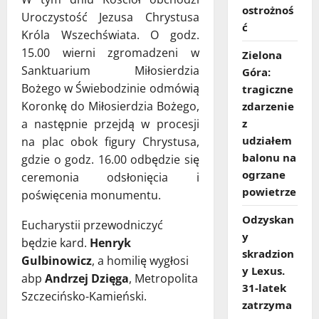
ostrożnoś
Uroczystość Jezusa Chrystusa
ć
Króla Wszechświata. O godz.
15.00 wierni zgromadzeni w
Zielona
Sanktuarium Miłosierdzia
Góra:
Bożego w Świebodzinie odmówią
tragiczne
Koronkę do Miłosierdzia Bożego,
zdarzenie
a następnie przejdą w procesji
z
udziałem
na plac obok figury Chrystusa,
balonu na
gdzie o godz. 16.00 odbędzie się
ogrzane
ceremonia odsłonięcia i
powietrze
poświęcenia monumentu.
Odzyskan
Eucharystii przewodniczyć
y
będzie kard.
Henryk
skradzion
Gulbinowicz
, a homilię wygłosi
y Lexus.
abp
Andrzej Dzięga
, Metropolita
31‑latek
Szczecińsko-Kamieński.
zatrzyma