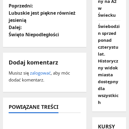
ny na A2
Z
Poprzedni:
w
Lubuskie jest piękne również
Świecku
o
jesienią
Świebodzi
Dalej:
b
n sprzed
Święto Niepodległości
ponad
a
czterystu
c
lat.
Historycz
Dodaj komentarz
z
ny widok
Musisz się
zalogować
, aby móc
miasta
w
dodać komentarz.
dostępny
dla
p
wszystkic
i
h
POWIĄZANE TREŚCI
s
y
Uwaga, szklanka na
KURSY