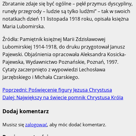
Zbratanie zdaje się być ogólne – pękł przymus dyscypliny,
runęły przegrody – ludzie są tylko ludźmi” – tak w swoich
notatkach dzień 11 listopada 1918 roku, opisała księżna
Maria Lubomirska.
Źródła: Pamiętnik księżnej Marii Zdzisławowej
Lubomirskiej 1914-1918, do druku przygotował Janusz
Pajewski. Objaśnienia opracowała Aleksandra Kosicka-
Pajewska, Wydawnictwo Poznańskie, Poznań, 1997.
Cytaty zaczerpnięto z wypowiedzi Lechosława
Jarzębskiego i Michała Czarskiego.
Zobacz
Poprzedni:
Poświęcenie figury Jezusa Chrystusa
Dalej:
Największy na świecie pomnik Chrystusa Króla
wpisy
Dodaj komentarz
Musisz się
zalogować
, aby móc dodać komentarz.