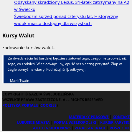
Odzyskany skradziony Lexus. 31‑latek zatrzymany na A2
w Świecku
Świebodzin sprzed ponad czterystu lat. Historyczny
widok miasta dostępny dla wszystkich
Kursy Walut
Ładowanie kursów walut...
Za dwadzieścia lat bardziej będziesz żałował tego, czego nie zrobiłeś, niż
tego, co zrobiłeś. Więc odwiąż liny, opuść bezpieczną przystań. Złap w
żagle pomyślne wiatry. Podróżuj, śnij, odkrywaj.
- Mark Twain
COPYRIGHT © GAZETA ŚWIEBODZIŃSKA
WSZELKIE PRAWA ZASTRZEŻONE. ALL RIGHTS RESERVED
POLITYKA PORTALU
(
COOKIES
)
MATERIAŁY PRASOWE
|
KONTAKT
LUBUSKIE MIASTA
|
PORTAL WIELKOPOLSKI
|
KURIER PARYSKI
AUTO INSIDER NEWS
|
VIA REGIA TRADE
|
ROSZCZ.UK