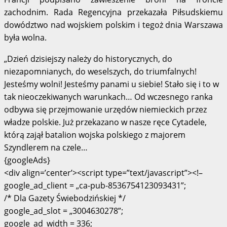
zachodnim. Rada Regencyjna przekazała Piłsudskiemu
dowództwo nad wojskiem polskim i tegoż dnia Warszawa
była wolna.
„Dzień dzisiejszy należy do historycznych, do
niezapomnianych, do weselszych, do triumfalnych!
Jesteśmy wolni! Jesteśmy panami u siebie! Stało się i to w
tak nieoczekiwanych warunkach… Od wczesnego ranka
odbywa się przejmowanie urzędów niemieckich przez
władze polskie. Już przekazano w nasze ręce Cytadele,
którą zajął batalion wojska polskiego z majorem
Szyndlerem na czele…
{googleAds}
<div align=’center’><script type=”text/javascript”><!–
google_ad_client = „ca-pub-8536754123093431”;
/* Dla Gazety Świebodzińskiej */
google_ad_slot = „3004630278”;
google_ad_width = 336;