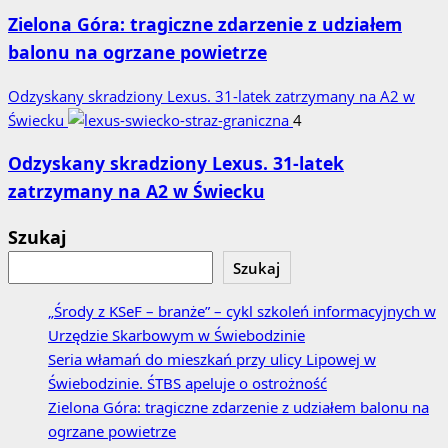
Zielona Góra: tragiczne zdarzenie z udziałem
balonu na ogrzane powietrze
Odzyskany skradziony Lexus. 31‑latek zatrzymany na A2 w
Świecku
4
Odzyskany skradziony Lexus. 31‑latek
zatrzymany na A2 w Świecku
Szukaj
Szukaj
„Środy z KSeF – branże” – cykl szkoleń informacyjnych w
Urzędzie Skarbowym w Świebodzinie
Seria włamań do mieszkań przy ulicy Lipowej w
Świebodzinie. ŚTBS apeluje o ostrożność
Zielona Góra: tragiczne zdarzenie z udziałem balonu na
ogrzane powietrze