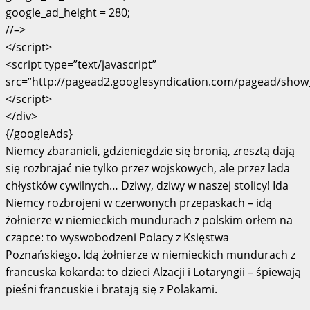
google_ad_height = 280;
//–>
</script>
<script type=”text/javascript”
src=”http://pagead2.googlesyndication.com/pagead/show_
</script>
</div>
{/googleAds}
Niemcy zbaranieli, gdzieniegdzie się bronią, zresztą dają
się rozbrajać nie tylko przez wojskowych, ale przez lada
chłystków cywilnych… Dziwy, dziwy w naszej stolicy! Ida
Niemcy rozbrojeni w czerwonych przepaskach – idą
żołnierze w niemieckich mundurach z polskim orłem na
czapce: to wyswobodzeni Polacy z Księstwa
Poznańskiego. Idą żołnierze w niemieckich mundurach z
francuska kokarda: to dzieci Alzacji i Lotaryngii – śpiewają
pieśni francuskie i bratają się z Polakami.