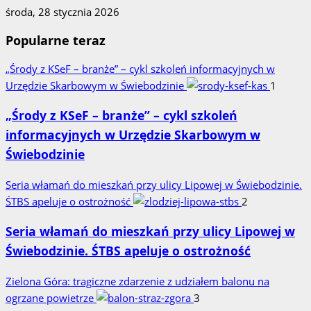
środa, 28 stycznia 2026
Popularne teraz
„Środy z KSeF – branże” – cykl szkoleń informacyjnych w
Urzędzie Skarbowym w Świebodzinie
1
„Środy z KSeF – branże” – cykl szkoleń
informacyjnych w Urzędzie Skarbowym w
Świebodzinie
Seria włamań do mieszkań przy ulicy Lipowej w Świebodzinie.
ŚTBS apeluje o ostrożność
2
Seria włamań do mieszkań przy ulicy Lipowej w
Świebodzinie. ŚTBS apeluje o ostrożność
Zielona Góra: tragiczne zdarzenie z udziałem balonu na
ogrzane powietrze
3