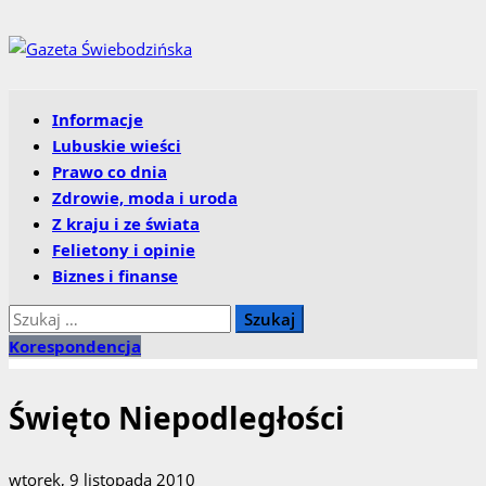
Przejdź
do
treści
Menu
Informacje
główne
Lubuskie wieści
Prawo co dnia
Zdrowie, moda i uroda
Z kraju i ze świata
Felietony i opinie
Biznes i finanse
Szukaj:
Korespondencja
Święto Niepodległości
wtorek, 9 listopada 2010