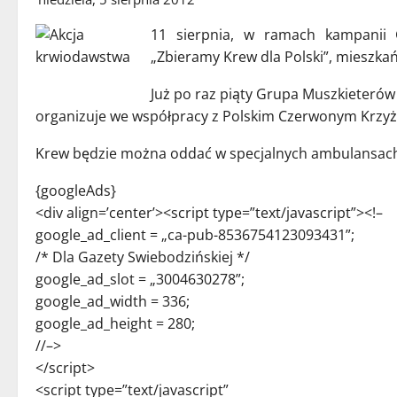
11 sierpnia, w ramach kampanii 
„Zbieramy Krew dla Polski”, mieszka
Już po raz piąty Grupa Muszkieterów 
organizuje we współpracy z Polskim Czerwonym Krzy
Krew będzie można oddać w specjalnych ambulansach,
{googleAds}
<div align=’center’><script type=”text/javascript”><!–
google_ad_client = „ca-pub-8536754123093431”;
/* Dla Gazety Swiebodzińskiej */
google_ad_slot = „3004630278”;
google_ad_width = 336;
google_ad_height = 280;
//–>
</script>
<script type=”text/javascript”