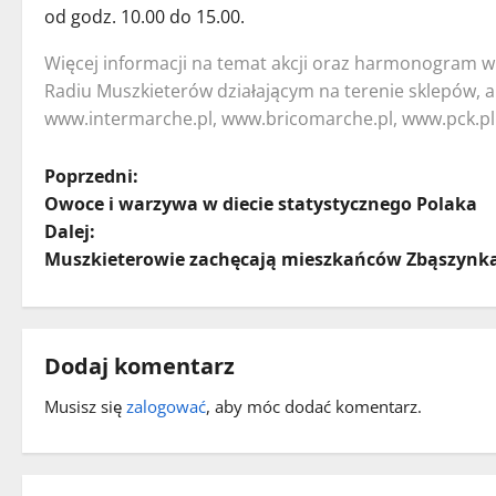
od godz. 10.00 do 15.00.
Więcej informacji na temat akcji oraz harmonogram w
Radiu Muszkieterów działającym na terenie sklepów, 
www.intermarche.pl, www.bricomarche.pl, www.pck.pl
Z
Poprzedni:
Owoce i warzywa w diecie statystycznego Polaka
o
Dalej:
Muszkieterowie zachęcają mieszkańców Zbąszynka
b
a
c
Dodaj komentarz
z
Musisz się
zalogować
, aby móc dodać komentarz.
w