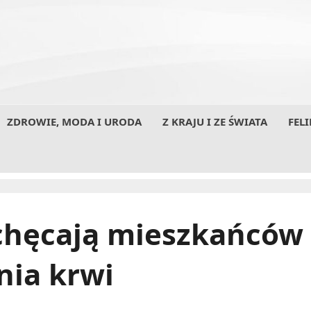
ZDROWIE, MODA I URODA
Z KRAJU I ZE ŚWIATA
FELI
chęcają mieszkańców
nia krwi