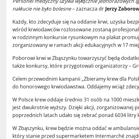
Personel medyczny używa wyłącznie jednorazowych igieł
nakłucie nie było bolesne
– zaznacza dr
Jerzy Zaboro
Każdy, kto zdecyduje się na oddanie krwi, uzyska bez
wśród krwiodawców rozlosowane zostaną profesjonal
w rodzinnym konkursie rysunkowym na plakat promując
zorganizowany w ramach akcji edukacyjnych w 17 mie
Poborowi krwi w Zbąszynku towarzyszyć będą dodatko
także konkursy, które przygotowali organizatorzy – G
Celem przewodnim kampanii „Zbieramy krew dla Polsk
do honorowego krwiodawstwa. Oddajemy wciąż zdecyd
W Polsce krew oddaje średnio 31 osób na 1000 miesz
jest dwukrotnie wyższy. Dzięki akcji, zorganizowanej 
poprzednich latach udało się zebrać ponad 6034 litry k
W Zbąszynku, krew będzie można oddać w ambulansie
który stanie przed supermarketem Intermarché znajdu