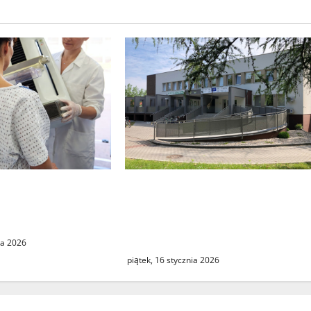
Weekendowa pomoc doraźna
 mieszkanki
ponownie dostępna dla
korzystania z
mieszkańców Gminy
mammografii
Zbąszynek
ia 2026
piątek, 16 stycznia 2026