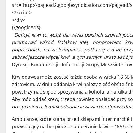
src=”http://pagead2.googlesyndication.com/pagead/s
</script>
</div>
{/googleAds}
–
Deficyt krwi to wciąż dla wielu polskich szpitali j
promować wśród Polaków ideę honorowego krwi
poprzednich, nasza kampania spotka się z dużą prz
zebrać jeszcze więcej krwi, a tym samym uratować życi
Dyrekcji Komunikacji i Informacji Grupy Muszkieterów.
Krwiodawcą może zostać każda osoba w wieku 18-65 lat
zdrowiem. W dniu oddania krwi należy zjeść obfite śni
powstrzymać się od spożywania alkoholu, a na kilka dn
Aby móc oddać krew, trzeba również posiadać przy so
do spełnienia. Jednak oddanie krwi warto odpowiedni
Ambulanse, które staną przed sklepami Intermarché 
pozwalający na bezpieczne pobieranie krwi. –
Oddanie 