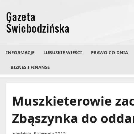
Przejdź
do
treści
INFORMACJE
LUBUSKIE WIEŚCI
PRAWO CO DNIA
BIZNES I FINANSE
Muszkieterowie za
Zbąszynka do odda
niedziela, 5 sierpnia 2012