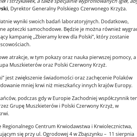
 i strzykawek, a także specjalnie wyprofilowanych igieł, ab
wski
, Dyrektor Generalny Polskiego Czerwonego Krzyża.
płatnie wyniki swoich badań laboratoryjnych. Dodatkowo,
ne apteczki samochodowe. Będzie je można również wygra
y kampanię „Zbieramy krew dla Polski”, który zostanie
jscowościach.
we atrakcje, w tym pokazy oraz nauka pierwszej pomocy, a
rupa Muszkieterów oraz Polski Czerwony Krzyż.
i” jest zwiększenie świadomości oraz zachęcenie Polaków
owanie mniej krwi niż mieszkańcy innych krajów Europy.
kańców, podczas gdy w Europie Zachodniej współczynnik te
przez Grupę Muszkieterów i Polski Czerwony Krzyż, w
rwi.
 Regionalnego Centrum Krwiodawstwa i Krwiolecznictwa,
jącym się przy ul. Ogrodowej 4 w Zbąszynku – 11 sierpnia