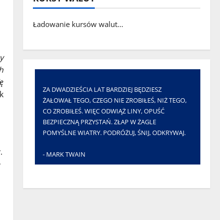
Ładowanie kursów walut...
y
h
ę
ZA DWADZIEŚCIA LAT BARDZIEJ BĘDZIESZ
k
ŻAŁOWAŁ TEGO, CZEGO NIE ZROBIŁEŚ, NIŻ TEGO,
CO ZROBIŁEŚ. WIĘC ODWIĄŻ LINY, OPUŚĆ
BEZPIECZNĄ PRZYSTAŃ. ZŁAP W ŻAGLE
POMYŚLNE WIATRY. PODRÓŻUJ, ŚNIJ, ODKRYWAJ.
.
- MARK TWAIN