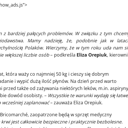
how_ads.js”>
eden z bardziej palących problemów. W związku z tym chcem
odawstwa. Mamy nadzieję, że, podobnie jak w latac
ychylnością Polaków. Wierzymy, że w tym roku uda nam si
e większej liczbie osób
– podkreśla
Eliza Orepiuk
, kierowni
, która waży co najmniej 50 kg i cieszy się dobrym
adanie i wypić dużą ilość płynów. Na dzień przed warto
i przed także od zażywania niektórych leków, m.in. aspiryny
bie dowód osobisty. –
Wszystkie te warunki wydają się łatwe
o wcześniej zaplanować
– zauważa Eliza Orepiuk.
i Bricomarché, zaopatrzone będą w sprzęt medyczny
krwi jest całkowicie bezpieczne i praktycznie bezbolesne.