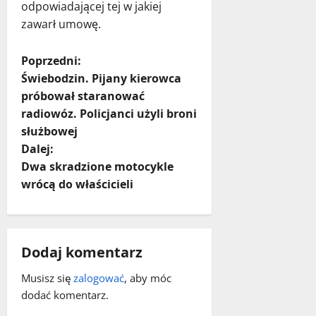
odpowiadającej tej w jakiej
zawarł umowę.
Z
Poprzedni:
Świebodzin. Pijany kierowca
o
próbował staranować
radiowóz. Policjanci użyli broni
b
służbowej
a
Dalej:
Dwa skradzione motocykle
c
wrócą do właścicieli
z
w
Dodaj komentarz
p
Musisz się
zalogować
, aby móc
dodać komentarz.
i