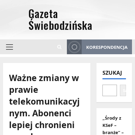
Przejdź
do
treści
KORESPONDENCJA
Menu
główne
SZUKAJ
Ważne zmiany w
prawie
Szuka
telekomunikacyj
nym. Abonenci
„Środy z
lepiej chronieni
KSeF –
branże” –