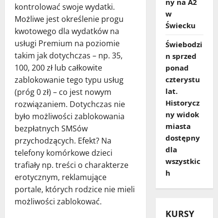
ny na A2
kontrolować swoje wydatki.
w
Możliwe jest określenie progu
Świecku
kwotowego dla wydatków na
usługi Premium na poziomie
Świebodzi
takim jak dotychczas – np. 35,
n sprzed
100, 200 zł lub całkowite
ponad
zablokowanie tego typu usług
czterystu
lat.
(próg 0 zł) – co jest nowym
Historycz
rozwiązaniem. Dotychczas nie
ny widok
było możliwości zablokowania
miasta
bezpłatnych SMSów
dostępny
przychodzących. Efekt? Na
dla
telefony komórkowe dzieci
wszystkic
trafiały np. treści o charakterze
h
erotycznym, reklamujące
portale, których rodzice nie mieli
możliwości zablokować.
KURSY