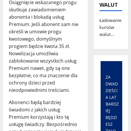
Osiągnięcie wskazanego progu
WALUT
skutkuje zawiadomieniem
abonenta i blokadą usług
Ładowanie
Premium. Jeśli abonent sam nie
kursów
określi w umowie progu
walut...
kwotowego, domyślnym
progiem będzie kwota 35 zł.
Nowelizacja umożliwia
zablokowanie wszystkich usług
Premium nawet, gdy są one
bezpłatne, co ma znaczenie dla
ZA
ochrony dzieci przed
DWAD
nieodpowiednimi treściami.
ZIEŚCI
A LAT
Abonenci będą bardziej
BARDZ
świadomi z jakich usług
IEJ
Premium korzystają i kto tę
BĘDZI
usługę świadczy. Bezpośrednio
ESZ
ŻAŁO