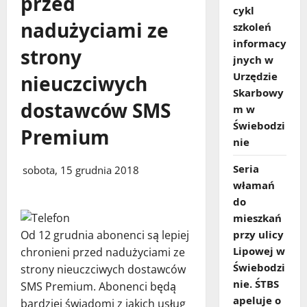
przed
cykl
nadużyciami ze
szkoleń
informacy
strony
jnych w
Urzędzie
nieuczciwych
Skarbowy
dostawców SMS
m w
Świebodzi
Premium
nie
Seria
sobota, 15 grudnia 2018
włamań
do
mieszkań
Od 12 grudnia abonenci są lepiej
przy ulicy
Lipowej w
chronieni przed nadużyciami ze
Świebodzi
strony nieuczciwych dostawców
nie. ŚTBS
SMS Premium. Abonenci będą
apeluje o
bardziej świadomi z jakich usług