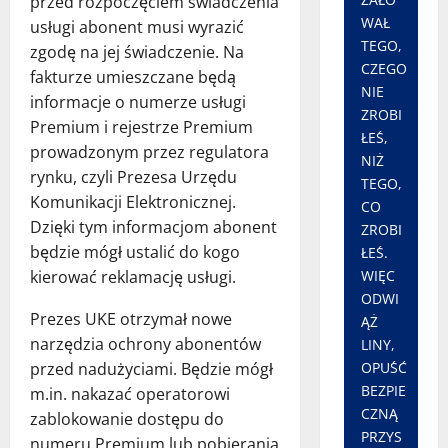
przed rozpoczęciem świadczenia
WAŁ
usługi abonent musi wyrazić
TEGO,
zgodę na jej świadczenie. Na
CZEGO
fakturze umieszczane będą
NIE
informacje o numerze usługi
ZROBI
Premium i rejestrze Premium
ŁEŚ,
prowadzonym przez regulatora
NIŻ
rynku, czyli Prezesa Urzędu
TEGO,
Komunikacji Elektronicznej.
CO
Dzięki tym informacjom abonent
ZROBI
będzie mógł ustalić do kogo
ŁEŚ.
kierować reklamację usługi.
WIĘC
ODWI
Prezes UKE otrzymał nowe
ĄŻ
narzędzia ochrony abonentów
LINY,
przed nadużyciami. Będzie mógł
OPUŚĆ
BEZPIE
m.in. nakazać operatorowi
CZNĄ
zablokowanie dostępu do
PRZYS
numeru Premium lub pobierania