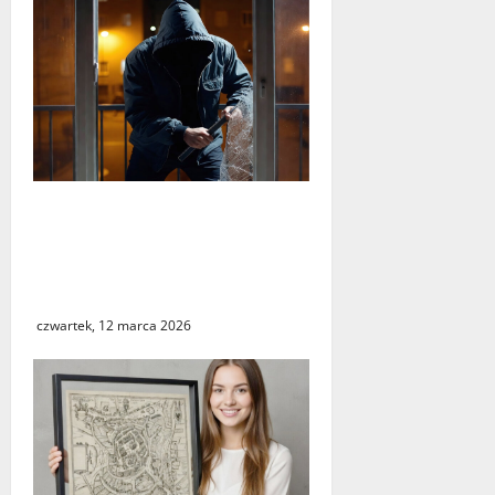
Seria włamań do mieszkań
przy ulicy Lipowej w
Świebodzinie. ŚTBS apeluje
o ostrożność
czwartek, 12 marca 2026