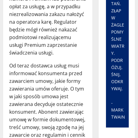
TAŃ.
opłat za usługę, a w przypadku
ZŁAP
niezrealizowania zakazu nałożyć
W
na operatora karę. Regulator
ŻAGLE
będzie mógł również nakazać
POMY
podmiotowi realizującemu
ŚLNE
usługi Premium zaprzestanie
WIATR
świadczenia usługi.
Y.
PODR
Od teraz dostawca usług musi
ÓŻUJ,
informować konsumenta przed
ŚNIJ,
zawarciem umowy, jakie formy
ODKR
zawierania umów oferuje. O tym
YWAJ.
w jaki sposób umowa jest
-
zawierana decyduje ostatecznie
MARK
konsument. Abonent zawierając
TWAIN
umowę w formie dokumentowej,
treść umowy, swoją zgodę na jej
zawarcie oraz regulamin i cennik