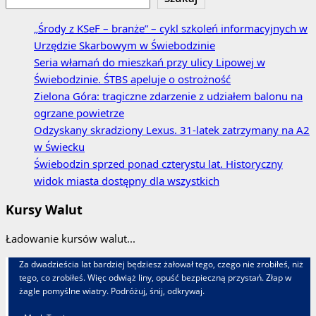
„Środy z KSeF – branże” – cykl szkoleń informacyjnych w
Urzędzie Skarbowym w Świebodzinie
Seria włamań do mieszkań przy ulicy Lipowej w
Świebodzinie. ŚTBS apeluje o ostrożność
Zielona Góra: tragiczne zdarzenie z udziałem balonu na
ogrzane powietrze
Odzyskany skradziony Lexus. 31‑latek zatrzymany na A2
w Świecku
Świebodzin sprzed ponad czterystu lat. Historyczny
widok miasta dostępny dla wszystkich
Kursy Walut
Ładowanie kursów walut...
Za dwadzieścia lat bardziej będziesz żałował tego, czego nie zrobiłeś, niż
tego, co zrobiłeś. Więc odwiąż liny, opuść bezpieczną przystań. Złap w
żagle pomyślne wiatry. Podróżuj, śnij, odkrywaj.