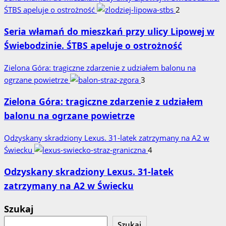
ŚTBS apeluje o ostrożność
2
Seria włamań do mieszkań przy ulicy Lipowej w
Świebodzinie. ŚTBS apeluje o ostrożność
Zielona Góra: tragiczne zdarzenie z udziałem balonu na
ogrzane powietrze
3
Zielona Góra: tragiczne zdarzenie z udziałem
balonu na ogrzane powietrze
Odzyskany skradziony Lexus. 31‑latek zatrzymany na A2 w
Świecku
4
Odzyskany skradziony Lexus. 31‑latek
zatrzymany na A2 w Świecku
Szukaj
Szukaj