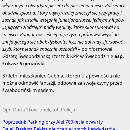
włączonym i otwartym piecem do pieczenia mięsa. Policjanci
obudzili śpiocha, który najwyraźniej zmęczył się przy pracy i
zasnął. Jak ustalili wstępnie funkcjonariusze, jednym z łupów
„śpiącego złodzieja” padły wędliny, które skonsumował na
miejscu. Ponadto wcześniej mężczyzna próbował wejść do
znajdującego się obok dyskontu, lecz nie dał rady sforsować
szyb, które jednak znacznie uszkodził
– poinformował
Gazetę Świebodzińską rzecznik KPP w Świebodzinie
asp.
Łukasz Szymański
.
37-letni mieszkaniec Gubina, któremu z pewnością nie
można odmówić fantazji, odpowie za swoje czyny przed
świebodzińskim sądem.
—
Opr. Daria Skowronek, fot. Policja
Zobacz
Poprzedni:
Parking przy Alei 700-lecia otwarty
Dalej:
Dariusz Bekisz nie ocenia innych kandydatów.