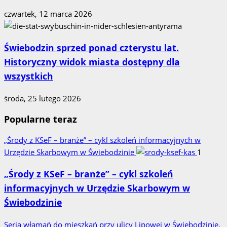
czwartek, 12 marca 2026
Świebodzin sprzed ponad czterystu lat.
Historyczny widok miasta dostępny dla
wszystkich
środa, 25 lutego 2026
Popularne teraz
„Środy z KSeF – branże” – cykl szkoleń informacyjnych w
Urzędzie Skarbowym w Świebodzinie
1
„Środy z KSeF – branże” – cykl szkoleń
informacyjnych w Urzędzie Skarbowym w
Świebodzinie
Seria włamań do mieszkań przy ulicy Lipowej w Świebodzinie.