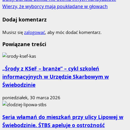
wpisy
Wierzy, że wyborcy mają poukładane w głowach
Dodaj komentarz
Musisz się
zalogować
, aby móc dodać komentarz.
Powiązane treści
„Środy z KSeF – branże” – cykl szkoleń
informacyjnych w Urzędzie Skarbowym w
Świebodzinie
poniedziałek, 30 marca 2026
Seria włamań do mieszkań przy ulicy Lipowej w
Świebodzinie. ŚTBS apeluje o ostrożność