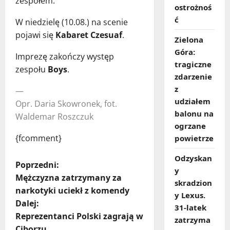
zespołem.
ostrożnoś
ć
W niedzielę (10.08.) na scenie
pojawi się
Kabaret Czesuaf
.
Zielona
Góra:
Imprezę zakończy występ
tragiczne
zespołu
Boys
.
zdarzenie
z
—
udziałem
Opr. Daria Skowronek, fot.
balonu na
Waldemar Roszczuk
ogrzane
{fcomment}
powietrze
Odzyskan
Z
Poprzedni:
y
Mężczyzna zatrzymany za
skradzion
o
narkotyki uciekł z komendy
y Lexus.
Dalej:
b
31‑latek
Reprezentanci Polski zagrają w
zatrzyma
Ciborzu