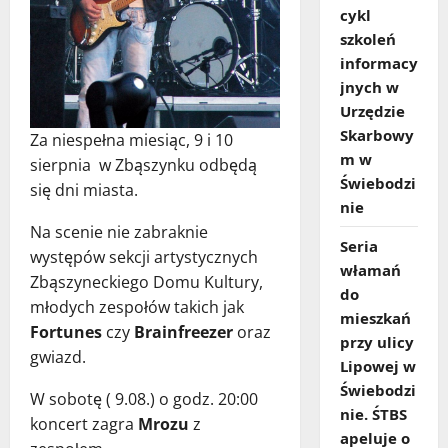
cykl
szkoleń
informacy
jnych w
Urzędzie
Skarbowy
Za niespełna miesiąc, 9 i 10
m w
sierpnia w Zbąszynku odbędą
Świebodzi
się dni miasta.
nie
Na scenie nie zabraknie
Seria
występów sekcji artystycznych
włamań
Zbąszyneckiego Domu Kultury,
do
młodych zespołów takich jak
mieszkań
Fortunes
czy
Brainfreezer
oraz
przy ulicy
gwiazd.
Lipowej w
Świebodzi
W sobotę ( 9.08.) o godz. 20:00
nie. ŚTBS
koncert zagra
Mrozu
z
apeluje o