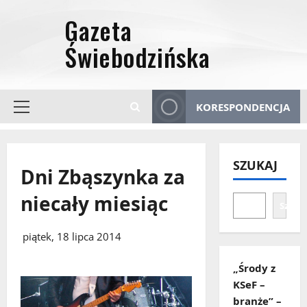
Przejdź
do
treści
KORESPONDENCJA
Menu
główne
SZUKAJ
Dni Zbąszynka za
niecały miesiąc
Szuka
piątek, 18 lipca 2014
„Środy z
KSeF –
branże” –