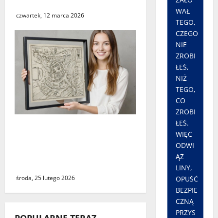
o ostrożność
WAŁ
czwartek, 12 marca 2026
TEGO,
CZEGO
NIE
ZROBI
ŁEŚ,
NIŻ
TEGO,
CO
ZROBI
ŁEŚ.
Świebodzin sprzed ponad
WIĘC
czterystu lat. Historyczny
ODWI
widok miasta dostępny dla
ĄŻ
wszystkich
LINY,
środa, 25 lutego 2026
OPUŚĆ
BEZPIE
CZNĄ
PRZYS