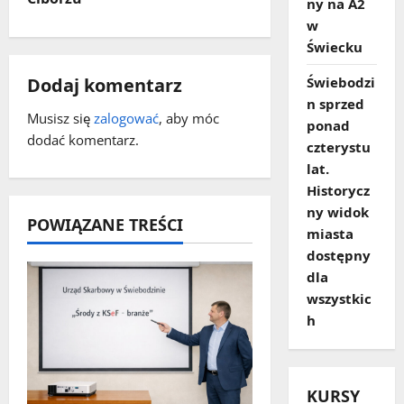
a
ny na A2
w
c
Świecku
z
Świebodzi
Dodaj komentarz
n sprzed
w
Musisz się
zalogować
, aby móc
ponad
dodać komentarz.
czterystu
p
lat.
i
Historycz
ny widok
POWIĄZANE TREŚCI
s
miasta
dostępny
y
dla
wszystkic
h
KURSY