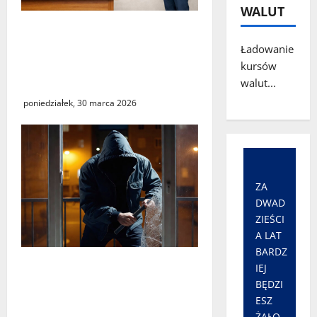
WALUT
„Środy z KSeF – branże” –
cykl szkoleń
Ładowanie
informacyjnych w Urzędzie
kursów
Skarbowym w Świebodzinie
walut...
poniedziałek, 30 marca 2026
ZA
DWAD
ZIEŚCI
A LAT
BARDZ
Seria włamań do mieszkań
IEJ
przy ulicy Lipowej w
BĘDZI
Świebodzinie. ŚTBS apeluje
ESZ
ŻAŁO