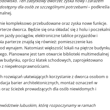
rodowisko. Ten zabytkowy dworzec zyska nowy i zarazem
ej dostępny dla osób ze szczególnymi potrzebami
– podkreśla
nalnej.
anie kompleksowo przebudowane oraz zyska nowe funkcje.
erze dworca. Będzie się ona składać się z holu i poczekaln
m jazdy pociągów, elektroniczne tablice przyjazdów i
Na parterze znajdą się również: pomieszczenie kas
pod wynajem. Natomiast większość lokali na piętrze budynk
go. Planowane jest tam otwarcie biblioteki multimedialnej
ch, w budynku, oprócz klatek schodowych, zaprojektowano
b z niepełnosprawnościami.
ch rozwiązań ułatwiających korzystanie z dworca osobom o
widacja barier architektonicznych, montaż oznaczeń w
ca oraz ścieżek prowadzących dla osób niewidomych i
ojewództwie lubuskim, którą rozpoczynamy w ramach