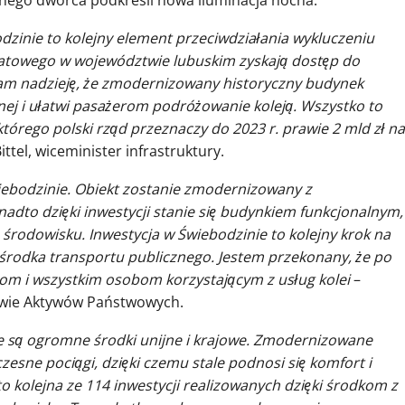
nego dworca podkreśli nowa iluminacja nocna.
inie to kolejny element przeciwdziałania wykluczeniu
atowego w województwie lubuskim zyskają dostęp do
 Mam nadzieję, że zmodernizowany historyczny budynek
ej i ułatwi pasażerom podróżowanie koleją. Wszystko to
órego polski rząd przeznaczy do 2023 r. prawie 2 mld zł na
ttel, wiceminister infrastruktury.
bodzinie. Obiekt zostanie zmodernizowany z
dto dzięki inwestycji stanie się budynkiem funkcjonalnym,
odowisku. Inwestycja w Świebodzinie to kolejny krok na
środka transportu publicznego. Jestem przekonany, że po
om i wszystkim osobom korzystającym z usług kolei
–
stwie Aktywów Państwowych.
e są ogromne środki unijne i krajowe. Zmodernizowane
czesne pociągi, dzięki czemu stale podnosi się komfort i
 kolejna ze 114 inwestycji realizowanych dzięki środkom z