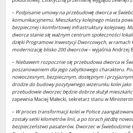
południowej. Estetyczną przemianę wyglądu zewnętrz
–
Podpisanie umowy na przebudowę dworca w Świebodz
komunikacyjnemu. Mieszkańcy kolejnego miasta powi
bezpiecznej i komfortowej infrastruktury kolejowej.
dworca stanie się ważnym centrum społeczności lokaln
dzięki Programowi Inwestycji Dworcowych, w ramach kt
modernizację blisko 200 dworców
– wyjaśnia Andrzej Bi
–
Niebawem rozpocznie się przebudowa dworca w Świe
poszanowaniem dla jego zabytkowego charakteru. Pona
nowoczesnym, bezpiecznym, dostępnym i przyjaznym śr
drodze do budowy pozytywnego wizerunku kolei jako 
przebudowie dworzec będzie dobrze służył mieszkańc
zapewnia Maciej Małecki, sekretarz stanu w Minister
–
W proces transformacji kolei w Polsce zaangażowan
zostały setki kilometrów linii, a po torach jeżdżą nowo
bezpieczeństwo pasażerów. Dworzec w Świebodzinie to