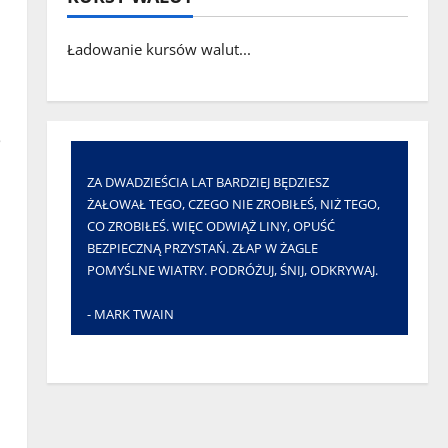
Ładowanie kursów walut...
ZA DWADZIEŚCIA LAT BARDZIEJ BĘDZIESZ
ŻAŁOWAŁ TEGO, CZEGO NIE ZROBIŁEŚ, NIŻ TEGO,
CO ZROBIŁEŚ. WIĘC ODWIĄŻ LINY, OPUŚĆ
BEZPIECZNĄ PRZYSTAŃ. ZŁAP W ŻAGLE
POMYŚLNE WIATRY. PODRÓŻUJ, ŚNIJ, ODKRYWAJ.
- MARK TWAIN