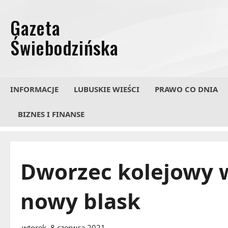
Przejdź
do
treści
INFORMACJE
LUBUSKIE WIEŚCI
PRAWO CO DNIA
BIZNES I FINANSE
Dworzec kolejowy 
nowy blask
wtorek, 8 czerwca 2021