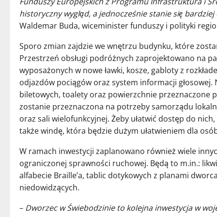
Funduszy Europejskich z Programu Infrastruktura i Ś
historyczny wygląd, a jednocześnie stanie się bardzi
Waldemar Buda, wiceminister funduszy i polityki regio
Sporo zmian zajdzie we wnętrzu budynku, które zost
Przestrzeń obsługi podróżnych zaprojektowano na part
wyposażonych w nowe ławki, kosze, gabloty z rozkłade
odjazdów pociągów oraz system informacji głosowej. 
biletowych, toalety oraz powierzchnie przeznaczone 
zostanie przeznaczona na potrzeby samorządu lokalne
oraz sali wielofunkcyjnej. Żeby ułatwić dostęp do ni
także windę, która będzie dużym ułatwieniem dla osó
W ramach inwestycji zaplanowano również wiele inny
ograniczonej sprawności ruchowej. Będą to m.in.: lik
alfabecie Braille’a, tablic dotykowych z planami dwor
niedowidzących.
–
Dworzec w Świebodzinie to kolejna inwestycja w w