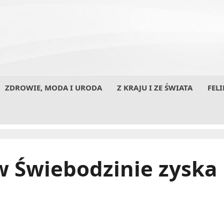
ZDROWIE, MODA I URODA
Z KRAJU I ZE ŚWIATA
FELI
w Świebodzinie zyska