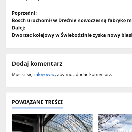
Z
Poprzedni:
Bosch uruchomił w Dreźnie nowoczesną fabrykę 
o
Dalej:
Dworzec kolejowy w Świebodzinie zyska nowy blas
b
a
c
Dodaj komentarz
z
Musisz się
zalogować
, aby móc dodać komentarz.
w
p
POWIĄZANE TREŚCI
i
s