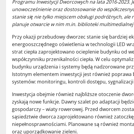
Programu Inwestycji Dworcowych na lata 2016-2023. J
unowocześnienie oraz dostosowanie do współczesnyc
stanie się nie tylko miejscem obsługi podróżnych, ale
planuje otwarcie w nim m.in. biblioteki multimedialnej
Przy okazji przebudowy dworzec stanie się bardziej e
energooszczędnego oświetlenia w technologii LED wra
strat ciepła zaprojektowano ocieplenie budynku od we
współczynniku przenikalności ciepła. W celu optymaliz
budynku urządzenia i systemy będą nadzorowane pr
Istotnym elementem inwestycji jest również poprawa
systemów: monitoringu, kontroli dostępu, sygnalizac
Inwestycja obejmie również najbliższe otoczenie dwo
zyskają nowe funkcje. Dawny szalet po adaptacji będzi
gospodarczy – wiaty rowerowej. Przed dworcem zosta
sąsiedztwie dworca zaprojektowano również zatoczkę
niepełnosprawnościami. Planowane są również montaż 
oraz uporządkowanie zieleni.