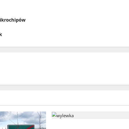
mikrochipów
k
Wzrost cen za wodę i