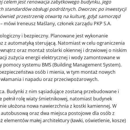
ej celem jest renowacja zabytkowego budynku, jego
h standardów obsługi podróżnych. Dworzec po inwestycji
 również przestrzenią otwartą na kulturę, gdyż samorząd
– mówi Ireneusz Maślany, członek zarządu PKP S.A.
kologiczny i bezpieczny. Planowane jest wykonanie
z z automatyką sterującą. Natomiast w celu ograniczenia
wnątrz oraz montaż stolarki okiennej i drzwiowej o niskim
acji zużycia energii elektrycznej i wody zamontowane w
zy pomocy systemu BMS (Building Management System).
 bezpieczeństwa osób i mienia, w tym montaż nowych
ji włamania i napadu oraz przeciwpożarowych.
rca. Budynki z nim sąsiadujące zostaną przebudowane i
e pełnił rolę wiaty śmietnikowej, natomiast budynek
nie ułożona nowa nawierzchnia z kostki kamiennej. W
 autobusową oraz dwa miejsca postojowe dla osób z
elementów małej architektury (ławki, oświetlenie, kosze)