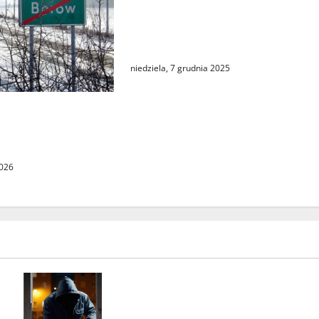
odprowadzanie ścieków w
Świebodzinie – co to oznacza
dla mieszkańców?
niedziela, 7 grudnia 2025
omina: Zima to
bać o
two na drodze
2026
Seria włamań do mieszkań przy
ulicy Lipowej w Świebodzinie.