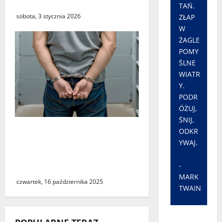
Odrzańskim
TAŃ.
sobota, 3 stycznia 2026
ZŁAP
W
ŻAGLE
POMY
ŚLNE
WIATR
Y.
PODR
ÓŻUJ,
ŚNIJ,
Zatrzymanie właściciela
ODKR
psów w sprawie
YWAJ.
śmiertelnego pogryzienia
-
mężczyzny w Zielonej Górze
MARK
czwartek, 16 października 2025
TWAIN