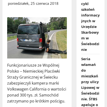
poniedziałek, 25 czerwca 2018
cykl
szkoleń
informacy
jnych w
Urzędzie
Skarbowy
m w
Świebodzi
nie
Seria
włamań
Funkcjonariusze ze Wspólnej
do
Polsko – Niemieckiej Placówki
mieszkań
Straży Granicznej w Świecku
przy ulicy
zabezpieczyli kampera marki
Lipowej w
Volkswagen California o wartości
Świebodzi
ponad 300 tys. zł. Samochód
nie. ŚTBS
zatrzymano po krótkim pościgu.
apeluje o