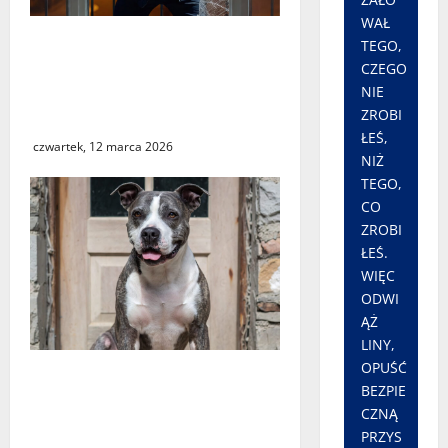
WAŁ
Seria włamań do mieszkań
TEGO,
przy ulicy Lipowej w
CZEGO
Świebodzinie. ŚTBS apeluje
NIE
ZROBI
o ostrożność
ŁEŚ,
czwartek, 12 marca 2026
NIŻ
TEGO,
CO
ZROBI
ŁEŚ.
WIĘC
ODWI
ĄŻ
LINY,
OPUŚĆ
Śledztwo w sprawie
BEZPIE
śmiertelnego pogryzienia
CZNĄ
przez psa w Krośnie
PRZYS