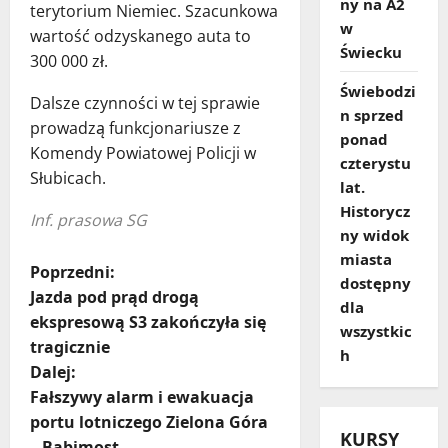
ny na A2
terytorium Niemiec. Szacunkowa
w
wartość odzyskanego auta to
Świecku
300 000 zł.
Świebodzi
Dalsze czynności w tej sprawie
n sprzed
prowadzą funkcjonariusze z
ponad
Komendy Powiatowej Policji w
czterystu
Słubicach.
lat.
Historycz
Inf. prasowa SG
ny widok
miasta
Z
Poprzedni:
dostępny
Jazda pod prąd drogą
dla
o
ekspresową S3 zakończyła się
wszystkic
tragicznie
b
h
Dalej:
a
Fałszywy alarm i ewakuacja
portu lotniczego Zielona Góra
KURSY
c
– Babimost