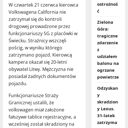
ostrożnoś
W czwartek 21 czerwca kierowca
ć
Volkswagena California nie
zatrzymał się do kontroli
Zielona
drogowej prowadzone przez
Góra:
funkcjonariuszy SG z placówki w
tragiczne
Świecku. Strażnicy wszczęli
zdarzenie
pościg, w wyniku którego
z
zatrzymano pojazd. Kierowcą
udziałem
kampera okazał się 20-letni
balonu na
obywatel Litwy. Mężczyzna nie
ogrzane
posiadał żadnych dokumentów
powietrze
pojazdu.
Odzyskan
y
Funkcjonariusze Straży
skradzion
Granicznej ustalili, że
y Lexus.
volkswagen miał założone
31‑latek
fałszywe tablice rejestracyjne, a
zatrzyma
wcześniej został skradziony na