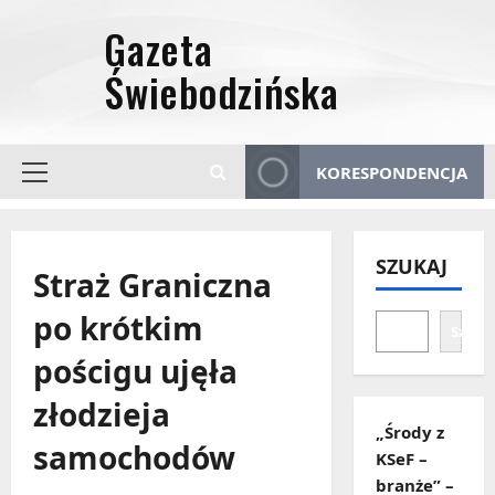
Przejdź
do
treści
KORESPONDENCJA
Menu
główne
SZUKAJ
Straż Graniczna
po krótkim
Szuka
pościgu ujęła
złodzieja
„Środy z
samochodów
KSeF –
branże” –