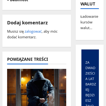
WALUT
z
Ładowanie
w
Dodaj komentarz
kursów
p
walut...
Musisz się
zalogować
, aby móc
dodać komentarz.
i
s
y
POWIĄZANE TREŚCI
ZA
DWAD
ZIEŚCI
A LAT
BARDZ
IEJ
BĘDZI
ESZ
ŻAŁO