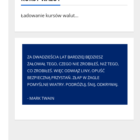
Ładowanie kursów walut...
ZA DWADZIEŚCIA LAT BARDZIEJ BĘDZIESZ
ŻAŁOWAŁ TEGO, CZEGO NIE ZROBIŁEŚ, NIŻ TEGO,
CO ZROBIŁEŚ. WIĘC ODWIĄŻ LINY, OPUŚĆ
BEZPIECZNĄ PRZYSTAŃ. ZŁAP W ŻAGLE
POMYŚLNE WIATRY. PODRÓŻUJ, ŚNIJ, ODKRYWAJ.
- MARK TWAIN