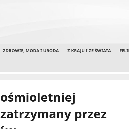
ZDROWIE, MODA I URODA
Z KRAJU I ZE ŚWIATA
FELI
ośmioletniej
 zatrzymany przez