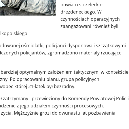
powiatu strzelecko-
drezdeneckiego. W
czynnościach operacyjnych
zaangażowani również byli
lkopolskiego.
dowanej ośmiolatki, policjanci dysponowali szczątkowymi
adczonych policjantów, zgromadzono materiały rzucające
ajbardziej optymalnym założeniem taktycznym, w kontekście
zny. Po opracowaniu planu, grupa policyjnych
wobec której 21-latek był bezradny.
ł zatrzymany i przewieziony do Komendy Powiatowej Policji
wadzenie z jego udziałem czynności procesowych.
 życia. Mężczyźnie grozi do dwunastu lat pozbawienia