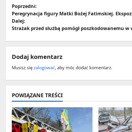
Z
Poprzedni:
Peregrynacja figury Matki Bożej Fatimskiej. Eksp
o
Dalej:
Strażak przed służbą pomógł poszkodowanemu 
b
a
c
Dodaj komentarz
z
Musisz się
zalogować
, aby móc dodać komentarz.
w
p
POWIĄZANE TREŚCI
i
s