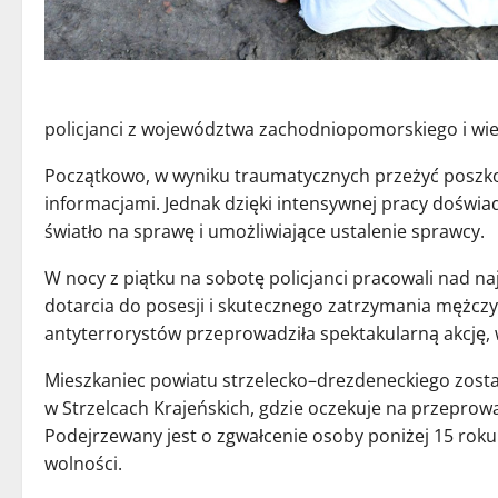
policjanci z województwa zachodniopomorskiego i wie
Początkowo, w wyniku traumatycznych przeżyć poszko
informacjami. Jednak dzięki intensywnej pracy doświ
światło na sprawę i umożliwiające ustalenie sprawcy.
W nocy z piątku na sobotę policjanci pracowali nad n
dotarcia do posesji i skutecznego zatrzymania mężczy
antyterrorystów przeprowadziła spektakularną akcję, 
Mieszkaniec powiatu strzelecko–drezdeneckiego zosta
w Strzelcach Krajeńskich, gdzie oczekuje na przepro
Podejrzewany jest o zgwałcenie osoby poniżej 15 roku
wolności.