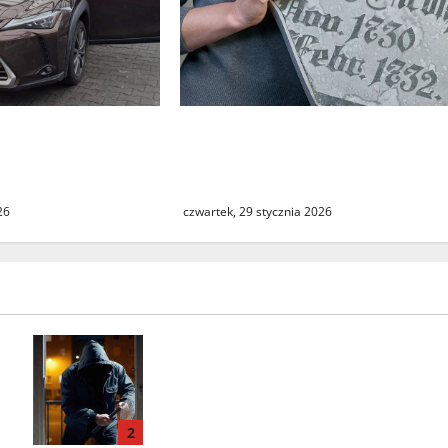
kradziony Lexus.
Zwrot zabytkowej tablicy.
trzymany na A2 w
Muzeum Twierdzy Kostrzyn
prostuje medialne doniesieni
26
czwartek, 29 stycznia 2026
Seria włamań do mieszkań przy
ulicy Lipowej w Świebodzinie.
ŚTBS apeluje o ostrożność
2