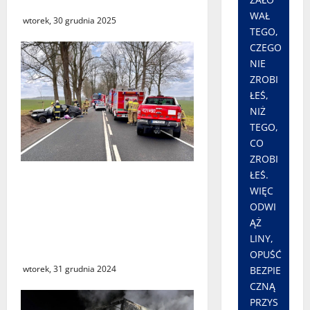
Gorzowa Wlkp.
WAŁ
wtorek, 30 grudnia 2025
TEGO,
CZEGO
NIE
ZROBI
ŁEŚ,
NIŻ
TEGO,
CO
ZROBI
ŁEŚ.
Gmina Świebodzin.
WIĘC
Wypadek drogowy z
ODWI
udziałem dziewięciu osób
ĄŻ
jadących jednym
LINY,
samochodem
OPUŚĆ
wtorek, 31 grudnia 2024
BEZPIE
CZNĄ
PRZYS