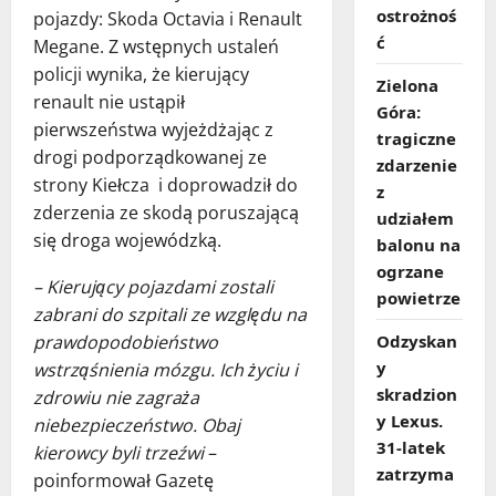
ostrożnoś
pojazdy: Skoda Octavia i Renault
ć
Megane. Z wstępnych ustaleń
policji wynika, że kierujący
Zielona
renault nie ustąpił
Góra:
pierwszeństwa wyjeżdżając z
tragiczne
drogi podporządkowanej ze
zdarzenie
strony Kiełcza i doprowadził do
z
zderzenia ze skodą poruszającą
udziałem
się droga wojewódzką.
balonu na
ogrzane
– Kierujący pojazdami zostali
powietrze
zabrani do szpitali ze względu na
Odzyskan
prawdopodobieństwo
y
wstrząśnienia mózgu. Ich życiu i
skradzion
zdrowiu nie zagraża
y Lexus.
niebezpieczeństwo. Obaj
31‑latek
kierowcy byli trzeźwi
–
zatrzyma
poinformował Gazetę