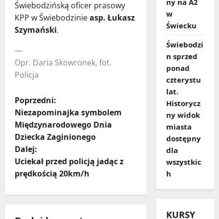
ny na A2
Świebodzińską oficer prasowy
w
KPP w Świebodzinie
asp. Łukasz
Świecku
Szymański
.
Świebodzi
—
n sprzed
Opr. Daria Skowronek, fot.
ponad
Policja
czterystu
lat.
Z
Poprzedni:
Historycz
Niezapominajka symbolem
ny widok
o
Międzynarodowego Dnia
miasta
Dziecka Zaginionego
dostępny
b
Dalej:
dla
a
Uciekał przed policją jadąc z
wszystkic
prędkością 20km/h
h
c
z
KURSY