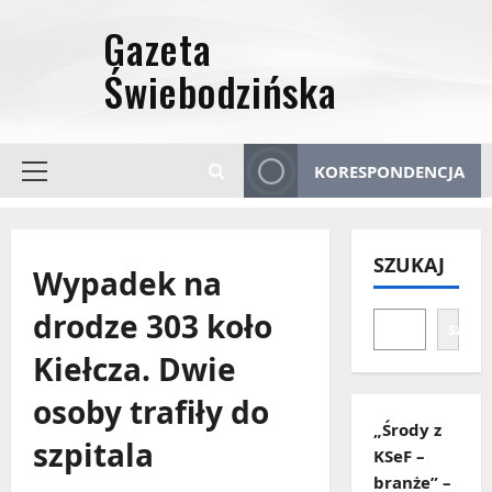
Przejdź
do
treści
KORESPONDENCJA
Menu
główne
SZUKAJ
Wypadek na
drodze 303 koło
Szuka
Kiełcza. Dwie
osoby trafiły do
„Środy z
szpitala
KSeF –
branże” –