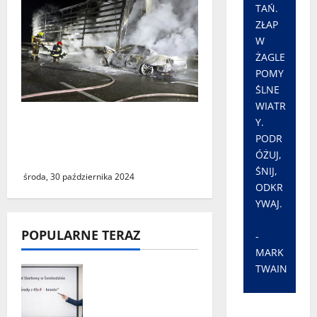
TAŃ.
ZŁAP
W
ŻAGLE
POMY
ŚLNE
WIATR
W tragicznym wypadku na
Y.
autostradzie A2 zginęły
PODR
dwie kobiety
ÓŻUJ,
ŚNIJ,
środa, 30 października 2024
ODKR
YWAJ.
POPULARNE TERAZ
-
MARK
TWAIN
„Środy z KSeF –
branże” – cykl
szkoleń