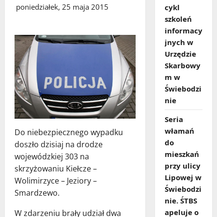
poniedziałek, 25 maja 2015
cykl
szkoleń
informacy
jnych w
Urzędzie
Skarbowy
m w
Świebodzi
nie
Seria
włamań
Do niebezpiecznego wypadku
do
doszło dzisiaj na drodze
mieszkań
wojewódzkiej 303 na
przy ulicy
skrzyżowaniu Kiełcze –
Lipowej w
Wolimirzyce – Jeziory –
Świebodzi
Smardzewo.
nie. ŚTBS
apeluje o
W zdarzeniu brały udział dwa