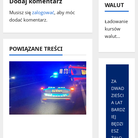
Dodaj komentarz
w
WALUT
Musisz się
zalogować
, aby móc
p
dodać komentarz.
Ładowanie
i
kursów
walut...
s
POWIĄZANE TREŚCI
y
ZA
DWAD
ZIEŚCI
A LAT
BARDZ
IEJ
Zablokowana droga S3 w
BĘDZI
kierunku Międzyrzecza i
ESZ
ŻAŁO