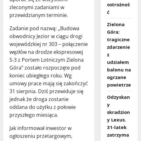
ostrożnoś
zleconymi zadaniami w
ć
przewidzianym terminie.
Zielona
Zadanie pod nazwą: „Budowa
Góra:
obwodnicy Jezior w ciągu drogi
tragiczne
wojewódzkiej nr 303 – połączenie
zdarzenie
węzłów na drodze ekspresowej
z
S-3 z Portem Lotniczym Zielona
udziałem
Góra” zostało rozpoczęte pod
balonu na
koniec ubiegłego roku. Wg
ogrzane
umowy prace mają się zakończyć
powietrze
31 sierpnia. Dziś przewiduje się
Odzyskan
jednak że droga zostanie
y
oddana do użytku z połowie
skradzion
przyszłego miesiąca.
y Lexus.
31‑latek
Jak informował inwestor w
zatrzyma
ogłoszeniu przetargowym,