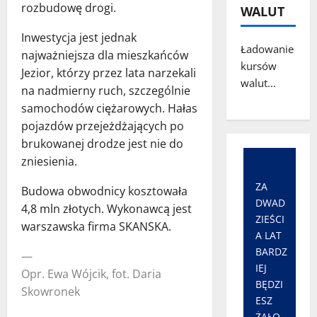
rozbudowę drogi.
WALUT
Inwestycja jest jednak
Ładowanie
najważniejsza dla mieszkańców
kursów
Jezior, którzy przez lata narzekali
walut...
na nadmierny ruch, szczególnie
samochodów ciężarowych. Hałas
pojazdów przejeżdżających po
brukowanej drodze jest nie do
zniesienia.
ZA
Budowa obwodnicy kosztowała
DWAD
4,8 mln złotych. Wykonawcą jest
ZIEŚCI
warszawska firma SKANSKA.
A LAT
BARDZ
—
IEJ
Opr. Ewa Wójcik, fot. Daria
BĘDZI
Skowronek
ESZ
ŻAŁO