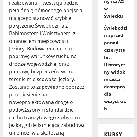
ny na A2
realizowana inwestycja będzie
w
pełnić rolę północnego obejścia,
Świecku
mającego stanowić szybkie
połączenie Świebodzina z
Świebodzi
Babimostem i Wolsztynem, z
n sprzed
ominięciem miejscowości
ponad
Jeziory. Budowa ma na celu
czterystu
poprawę warunków ruchu na
lat.
drodze wojewódzkiej oraz
Historycz
poprawę bezpieczeństwa na
ny widok
terenie miejscowości Jeziory.
miasta
dostępny
Zostanie to zapewnione poprzez
dla
przeniesienie na
wszystkic
nowoprojektowaną drogę o
h
podwyższonym standardzie
ruchu tranzytowego z obszaru
Jezior, gdzie istniejąca zabudowa
uniemożliwia skuteczną
KURSY