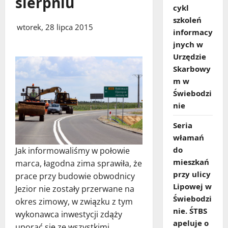
sierpniu
cykl
szkoleń
wtorek, 28 lipca 2015
informacy
jnych w
Urzędzie
Skarbowy
m w
Świebodzi
nie
Seria
włamań
do
Jak informowaliśmy w połowie
mieszkań
marca, łagodna zima sprawiła, że
przy ulicy
prace przy budowie obwodnicy
Lipowej w
Jezior nie zostały przerwane na
Świebodzi
okres zimowy, w związku z tym
nie. ŚTBS
wykonawca inwestycji zdąży
apeluje o
uporać się ze wszystkimi