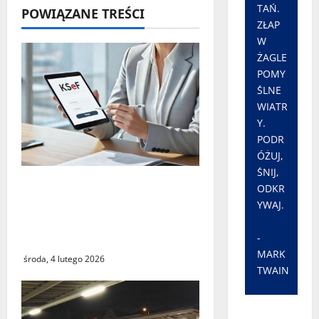
TAŃ.
POWIĄZANE TREŚCI
ZŁAP
W
ŻAGLE
POMY
ŚLNE
WIATR
Y.
PODR
ÓŻUJ,
ŚNIJ,
Czy największy błąd
ODKR
systemu podatkowego
YWAJ.
ostatnich lat faktycznie
istnieje?
-
MARK
środa, 4 lutego 2026
TWAIN