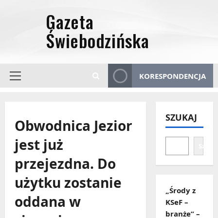
Przejdź
do
treści
KORESPONDENCJA
Menu
główne
SZUKAJ
Obwodnica Jezior
jest już
Szuka
przejezdna. Do
użytku zostanie
„Środy z
oddana w
KSeF –
branże” –