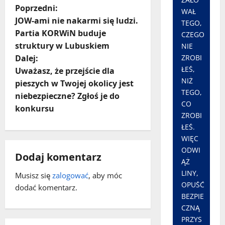
Z
Poprzedni:
WAŁ
JOW-ami nie nakarmi się ludzi.
TEGO,
o
Partia KORWiN buduje
CZEGO
struktury w Lubuskiem
NIE
b
ZROBI
Dalej:
ŁEŚ,
a
Uważasz, że przejście dla
NIŻ
pieszych w Twojej okolicy jest
c
TEGO,
niebezpieczne? Zgłoś je do
CO
konkursu
z
ZROBI
ŁEŚ.
w
WIĘC
ODWI
p
Dodaj komentarz
ĄŻ
LINY,
i
Musisz się
zalogować
, aby móc
OPUŚĆ
dodać komentarz.
BEZPIE
s
CZNĄ
y
PRZYS