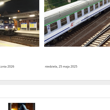
Podróż do Berlina z cudzym
 w kursowaniu
paszportem
 Intercity
niedziela, 25 maja 2025
ycznia 2026
Seria włamań do mieszkań przy