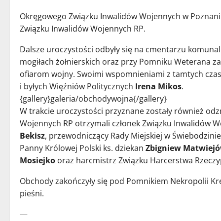
Okręgowego Związku Inwalidów Wojennych w Poznan
Związku Inwalidów Wojennych RP.
Dalsze uroczystości odbyły się na cmentarzu komunal
mogiłach żołnierskich oraz przy Pomniku Weterana zap
ofiarom wojny. Swoimi wspomnieniami z tamtych czas
i byłych Więźniów Politycznych
Irena Mikos
.
{gallery}galeria/obchodywojna{/gallery}
W trakcie uroczystości przyznane zostały również odz
Wojennych RP otrzymali członek Związku Inwalidów 
Bekisz
, przewodniczący Rady Miejskiej w Świebodzini
Panny Królowej Polski ks. dziekan
Zbigniew Matwiej
Mosiejko
oraz harcmistrz Związku Harcerstwa Rzeczyp
Obchody zakończyły się pod Pomnikiem Nekropolii Kre
pieśni.
—