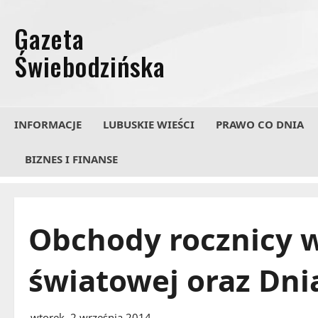
Przejdź
do
treści
INFORMACJE
LUBUSKIE WIEŚCI
PRAWO CO DNIA
BIZNES I FINANSE
Obchody rocznicy 
światowej oraz Dn
wtorek, 2 września 2014