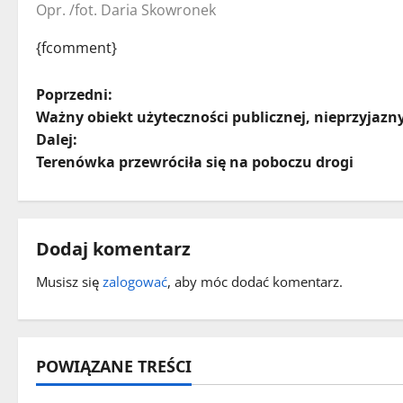
Opr. /fot. Daria Skowronek
{fcomment}
Z
Poprzedni:
Ważny obiekt użyteczności publicznej, nieprzyja
o
Dalej:
Terenówka przewróciła się na poboczu drogi
b
a
c
Dodaj komentarz
z
Musisz się
zalogować
, aby móc dodać komentarz.
w
p
POWIĄZANE TREŚCI