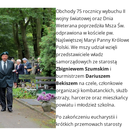
Obchody 75 rocznicy wybuchu II
wojny światowej oraz Dnia
Weterana poprzedziła Msza Św.
odprawiona w kościele pw.
Najświętszej Maryi Panny Królowe
Polski. We mszy udział wzięli
przedstawiciele władz
samorządowych ze starostą
Zbigniewem Szumskim
i
burmistrzem
Dariuszem
Bekiszem
na czele, członkowie
organizacji kombatanckich, służb 
straży, harcerze oraz mieszkańcy
powiatu i młodzież szkolna.
Po zakończeniu eucharystii i
krótkich przemowach starosty