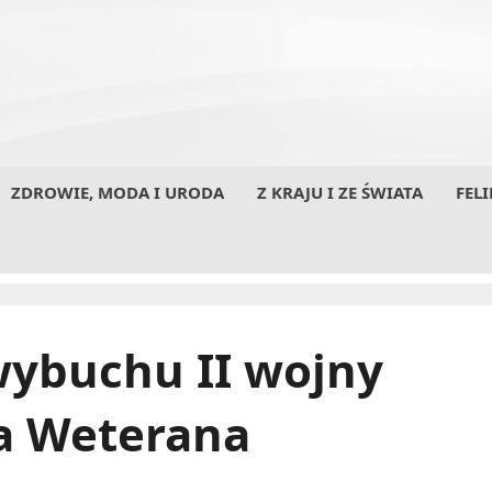
ZDROWIE, MODA I URODA
Z KRAJU I ZE ŚWIATA
FELI
wybuchu II wojny
ia Weterana