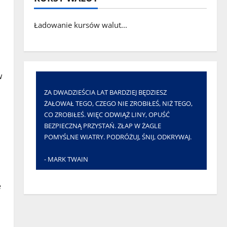
Ładowanie kursów walut...
w
ZA DWADZIEŚCIA LAT BARDZIEJ BĘDZIESZ
ŻAŁOWAŁ TEGO, CZEGO NIE ZROBIŁEŚ, NIŻ TEGO,
CO ZROBIŁEŚ. WIĘC ODWIĄŻ LINY, OPUŚĆ
BEZPIECZNĄ PRZYSTAŃ. ZŁAP W ŻAGLE
POMYŚLNE WIATRY. PODRÓŻUJ, ŚNIJ, ODKRYWAJ.
- MARK TWAIN
e