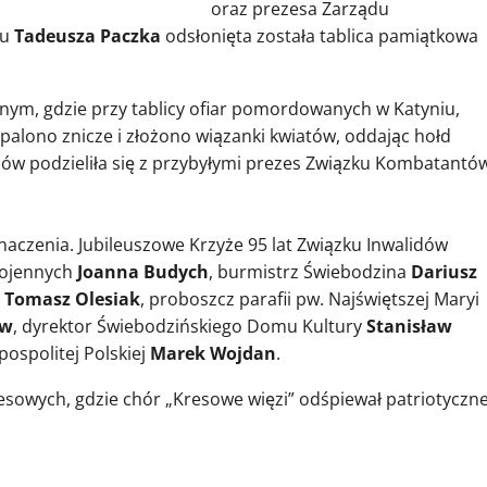
oraz prezesa Zarządu
iu
Tadeusza Paczka
odsłonięta została tablica pamiątkowa
nym, gdzie przy tablicy ofiar pomordowanych w Katyniu,
alono znicze i złożono wiązanki kwiatów, oddając hołd
ów podzieliła się z przybyłymi prezes Związku Kombatantó
naczenia. Jubileuszowe Krzyże 95 lat Związku Inwalidów
Wojennych
Joanna Budych
, burmistrz Świebodzina
Dariusz
e
Tomasz Olesiak
, proboszcz parafii pw. Najświętszej Maryi
ów
, dyrektor Świebodzińskiego Domu Kultury
Stanisław
ospolitej Polskiej
Marek Wojdan
.
sowych, gdzie chór „Kresowe więzi” odśpiewał patriotyczn