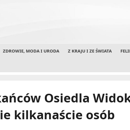
ZDROWIE, MODA I URODA
Z KRAJU I ZE ŚWIATA
FELI
kańców Osiedla Wido
ie kilkanaście osób