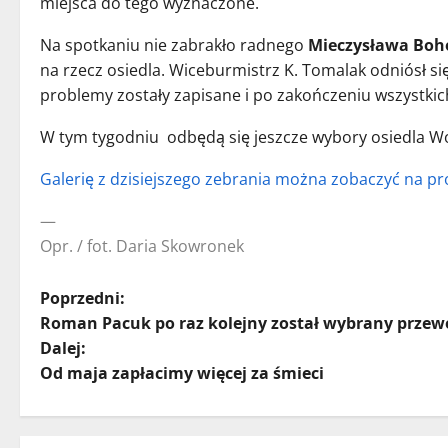
miejsca do tego wyznaczone.
Na spotkaniu nie zabrakło radnego
Mieczysława Boh
na rzecz osiedla. Wiceburmistrz K. Tomalak odniósł 
problemy zostały zapisane i po zakończeniu wszystkic
W tym tygodniu odbędą się jeszcze wybory osiedla Wo
Galerię z dzisiejszego zebrania można zobaczyć na pr
—
Opr. / fot. Daria Skowronek
Z
Poprzedni:
Roman Pacuk po raz kolejny został wybrany przew
o
Dalej:
Od maja zapłacimy więcej za śmieci
b
a