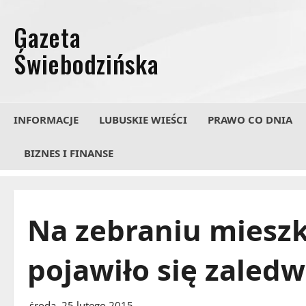
Przejdź
do
treści
INFORMACJE
LUBUSKIE WIEŚCI
PRAWO CO DNIA
BIZNES I FINANSE
Na zebraniu miesz
pojawiło się zaledw
środa, 25 lutego 2015