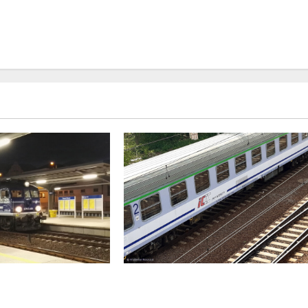
Podróż do Berlina z cudzym
 w kursowaniu
paszportem
 Intercity