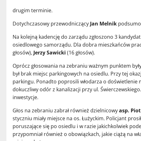
drugim terminie.
Dotychczasowy przewodniczący
Jan Melnik
podsumowa
Na kolejną kadencję do zarządu zgłoszono 3 kandydat
osiedlowego samorządu. Dla dobra mieszkańców praco
głosów),
Jerzy Sawicki
(16 głosów).
Oprócz głosowania na zebraniu ważnym punktem były
był brak miejsc parkingowych na osiedlu. Przy tej o
parkingu. Ponadto poprosili włodarza o doświetlenie m
dokuczliwy odór z kanalizacji przy ul. Świerczewskieg
inwestycje.
Głos na zebraniu zabrał również dzielnicowy
asp. Pio
styczniu miały miejsce na os. Łużyckim. Policjant pro
poruszające się po osiedlu i w razie jakichkolwiek po
przypomniał również o obowiązkach, jakie ciążą na 