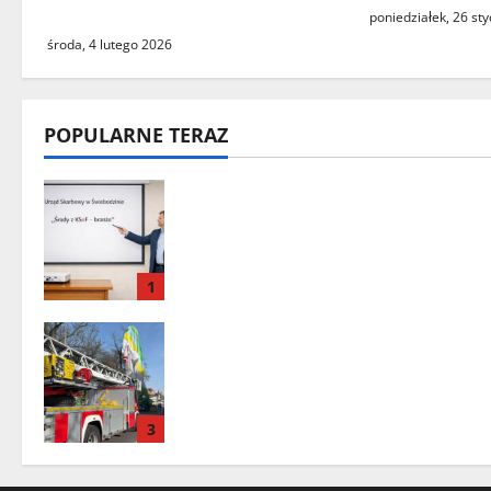
faktycznie istnieje?
poniedziałek, 26 st
środa, 4 lutego 2026
POPULARNE TERAZ
„Środy z KSeF – branże” – cykl
szkoleń informacyjnych w
Urzędzie Skarbowym w
Świebodzinie
1
Zielona Góra: tragiczne
zdarzenie z udziałem balonu na
ogrzane powietrze
3