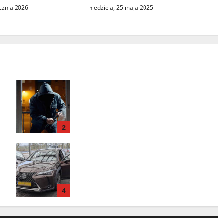
niedziela, 25 maja 2025
ycznia 2026
Seria włamań do mieszkań przy
ulicy Lipowej w Świebodzinie.
ŚTBS apeluje o ostrożność
2
Odzyskany skradziony Lexus.
31‑latek zatrzymany na A2 w
Świecku
4