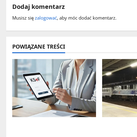
c
Dodaj komentarz
z
Musisz się
zalogować
, aby móc dodać komentarz.
w
p
POWIĄZANE TREŚCI
i
s
y
Czy największy błąd systemu
Utrudnienia
podatkowego ostatnich lat
pociągów PKP