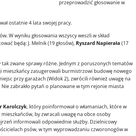
przeprowadzić głosowanie w
ł ostatnie 4 lata swojej pracy.
ów. W wyniku głosowania wszyscy weszli w skład
wać będą: J. Melnik (19 głosów),
Ryszard Napierała
(17
 tak zwane sprawy różne. Jednym z poruszonych tematów
kazji mieszkańcy zasugerowali burmistrzowi budowę nowego
iejsc przy garażach (Widok 2), zwrócili również uwagę na
o. Nie zabrakło pytań o planowane w tym rejonie miasta
tr Karolczyk
, który poinformował o włamaniach, które w
sił mieszkańców, by zwracali uwagę na obce osoby
dejrzeń informowali odpowiednie służby. Dzielnicowy
właścicielach psów, w tym wyprowadzaniu czworonogów w