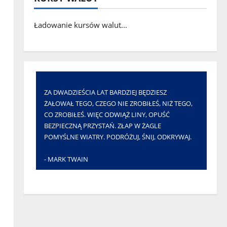
Ładowanie kursów walut...
ZA DWADZIEŚCIA LAT BARDZIEJ BĘDZIESZ
ŻAŁOWAŁ TEGO, CZEGO NIE ZROBIŁEŚ, NIŻ TEGO,
CO ZROBIŁEŚ. WIĘC ODWIĄŻ LINY, OPUŚĆ
BEZPIECZNĄ PRZYSTAŃ. ZŁAP W ŻAGLE
POMYŚLNE WIATRY. PODRÓŻUJ, ŚNIJ, ODKRYWAJ.
- MARK TWAIN