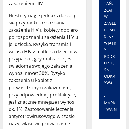
zakażeniem HIV.
TAŃ.
ZŁAP
Niestety ciągle jednak zdarzają
W
się przypadki rozpoznania
ŻAGLE
zakażenia HIV u kobiety dopiero
POMY
ŚLNE
po rozpoznaniu zakażenia HIV u
WIATR
jej dziecka. Ryzyko transmisji
Y.
wirusa HIV z matki na dziecko w
PODR
przypadku, gdy matka nie jest
ÓŻUJ,
świadoma swojego zakażenia,
ŚNIJ,
wynosi nawet 30%. Ryzyko
ODKR
zakażenia u kobiet z
YWAJ.
potwierdzonym zakażeniem,
przy odpowiedniej profilaktyce,
-
jest znacznie mniejsze i wynosi
MARK
ok. 1%. Zastosowanie leczenia
TWAIN
antyretrowirusowego w czasie
ciąży, właściwe prowadzenie