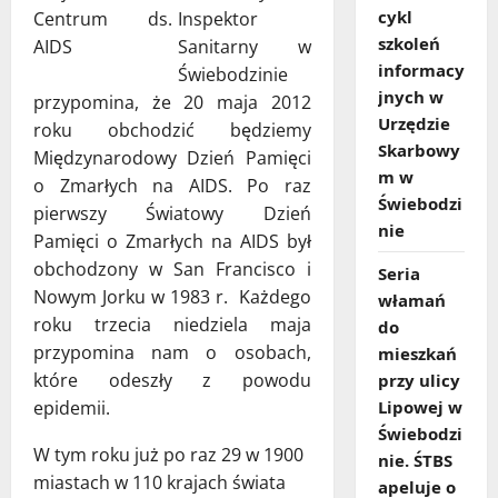
cykl
Inspektor
szkoleń
Sanitarny w
informacy
Świebodzinie
jnych w
przypomina, że 20 maja 2012
Urzędzie
roku obchodzić będziemy
Skarbowy
Międzynarodowy Dzień Pamięci
m w
o Zmarłych na AIDS. Po raz
Świebodzi
pierwszy Światowy Dzień
nie
Pamięci o Zmarłych na AIDS był
obchodzony w San Francisco i
Seria
Nowym Jorku w 1983 r. Każdego
włamań
roku trzecia niedziela maja
do
przypomina nam o osobach,
mieszkań
które odeszły z powodu
przy ulicy
epidemii.
Lipowej w
Świebodzi
W tym roku już po raz 29 w 1900
nie. ŚTBS
miastach w 110 krajach świata
apeluje o