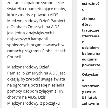
zostanie zapalone symboliczne
ostrożnoś
światełko upamiętniające osoby,
ć
które zmarły z powodu AIDS.
Zielona
Międzynarodowy Dzień Pamięci
Góra:
o Osobach Zmarłych na AIDS,
tragiczne
jest jedną z największych i
zdarzenie
najstarszych kampanii
z
społecznych organizowanych w
udziałem
ramach programu Global Health
balonu na
Council.
ogrzane
powietrze
Międzynarodowy Dzień
Pamięci o Zmarłych na AIDS jest
Odzyskan
okazją, by zwrócić uwagę świata
y
na ogromną potrzebę niesienia
skradzion
pomocy osobom żyjącym z HIV i
y Lexus.
chorym na AIDS. Dziś
31‑latek
Międzynarodowy, z początku
zatrzyma