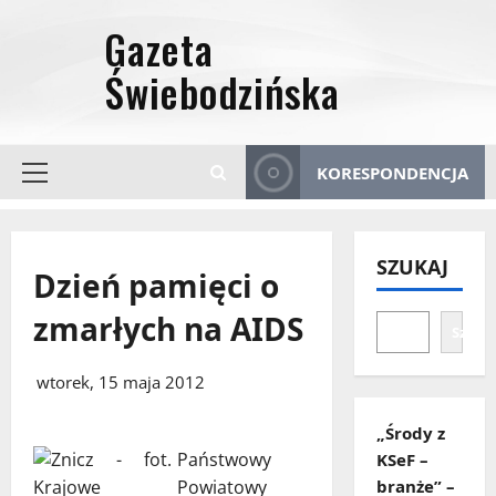
Przejdź
do
treści
KORESPONDENCJA
Menu
główne
SZUKAJ
Dzień pamięci o
zmarłych na AIDS
Szuka
wtorek, 15 maja 2012
„Środy z
Państwowy
KSeF –
Powiatowy
branże” –