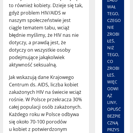
to również kobiety. Dzieje się tak,
WAŁ
gdyż problem HIV/AIDS w
TEGO,
naszym społeczeństwie jest
CZEGO
ciągle tematem tabu, wciąż
NIE
ZROBI
błędnie myślimy, że HIV nas nie
ŁEŚ,
dotyczy, a prawdą jest, że
NIŻ
dotyczy on wszystkie osoby
TEGO,
podejmujące jakąkolwiek
CO
aktywność seksualną.
ZROBI
ŁEŚ.
Jak wskazują dane Krajowego
WIĘC
Centrum ds. AIDS, liczba kobiet
ODWI
zakażonych HIV na świecie wciąż
ĄŻ
rośnie. W Polsce przekracza 30%
LINY,
całej populacji osób zakażonych.
OPUŚĆ
Każdego roku w Polsce odbywa
BEZPIE
się około 70-100 porodów
CZNĄ
u kobiet z potwierdzonym
PRZYS