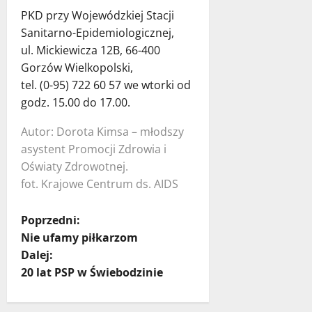
PKD przy Wojewódzkiej Stacji
Sanitarno-Epidemiologicznej,
ul. Mickiewicza 12B, 66-400
Gorzów Wielkopolski,
tel. (0-95) 722 60 57 we wtorki od
godz. 15.00 do 17.00.
Autor: Dorota Kimsa – młodszy
asystent Promocji Zdrowia i
Oświaty Zdrowotnej.
fot. Krajowe Centrum ds. AIDS
Z
Poprzedni:
Nie ufamy piłkarzom
o
Dalej:
20 lat PSP w Świebodzinie
b