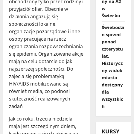
obchodzony tylko przez rodziny i
ny na A2
w
przyjaciół ofiar. Obecnie w
Świecku
działania angażują się
społeczności lokalne,
Świebodzi
organizacje pozarządowe i inne
n sprzed
osoby pracujące na rzecz
ponad
ograniczania rozpowszechniania
czterystu
się epidemii. Organizowane akcje
lat.
mają na celu dotarcie do jak
Historycz
najszerszej społeczności. Do
ny widok
zajęcia się problematyką
miasta
HIV/AIDS mobilizowane są
dostępny
również media, co podnosi
dla
skuteczność realizowanych
wszystkic
zadań
h
Jak co roku, trzecia niedziela
maja jest szczególnym dniem,
KURSY
kiedy organizacje działające na