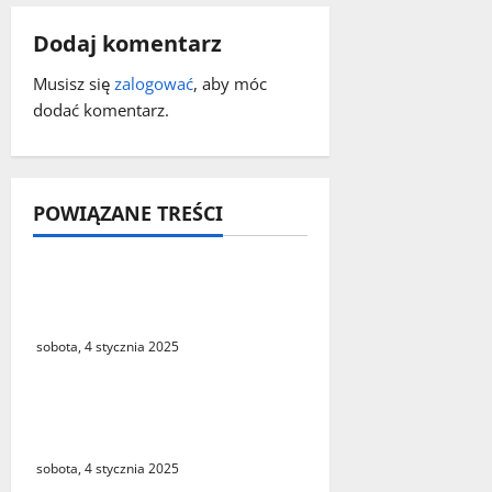
a
c
Dodaj komentarz
z
Musisz się
zalogować
, aby móc
dodać komentarz.
w
p
POWIĄZANE TREŚCI
i
s
Uwaga, szklanka na
y
drodze!
sobota, 4 stycznia 2025
Nowy Szpital zwalnia
pracowników
sobota, 4 stycznia 2025