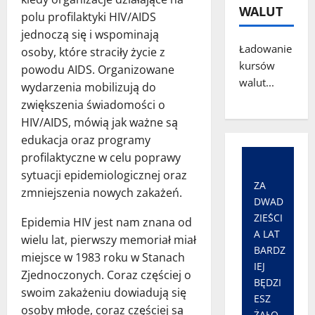
WALUT
polu profilaktyki HIV/AIDS
jednoczą się i wspominają
Ładowanie
osoby, które straciły życie z
kursów
powodu AIDS. Organizowane
walut...
wydarzenia mobilizują do
zwiększenia świadomości o
HIV/AIDS, mówią jak ważne są
edukacja oraz programy
profilaktyczne w celu poprawy
sytuacji epidemiologicznej oraz
ZA
zmniejszenia nowych zakażeń.
DWAD
ZIEŚCI
Epidemia HIV jest nam znana od
A LAT
wielu lat, pierwszy memoriał miał
BARDZ
miejsce w 1983 roku w Stanach
IEJ
Zjednoczonych. Coraz częściej o
BĘDZI
swoim zakażeniu dowiadują się
ESZ
osoby młode, coraz częściej są
ŻAŁO