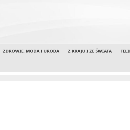
ZDROWIE, MODA I URODA
Z KRAJU I ZE ŚWIATA
FELI
Prezydent RP podpisał ustawę abolicyjną związaną 
wyborami prezydenckimi