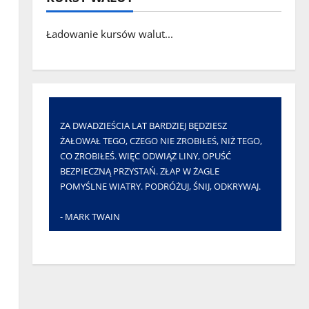
Ładowanie kursów walut...
ZA DWADZIEŚCIA LAT BARDZIEJ BĘDZIESZ
ŻAŁOWAŁ TEGO, CZEGO NIE ZROBIŁEŚ, NIŻ TEGO,
CO ZROBIŁEŚ. WIĘC ODWIĄŻ LINY, OPUŚĆ
BEZPIECZNĄ PRZYSTAŃ. ZŁAP W ŻAGLE
POMYŚLNE WIATRY. PODRÓŻUJ, ŚNIJ, ODKRYWAJ.
- MARK TWAIN