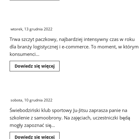
więcej
o
W
dwóch
Bezpieczne zakupy w sieci. Na co warto uważać?
garnizonach
17
wtorek, 13 grudnia 2022
Wielkopolskiej
Brygady
Zmechanizowanej
Trwa szczyt paczkowy, najbardziej intensywny czas w roku
szkolili
dla branży logistycznej i e-commerce. To moment, w którym
się
żołnierze
konsumenci...
z
pasywnej
rezerwy
Dowiedz
Dowiedz się więcej
się
więcej
o
Bezpieczne
zakupy
Zajęcia Ju-Jitsu z samoobrony dla kobiet
w
sieci.
sobota, 10 grudnia 2022
Na
co
warto
Świebodziński klub sportowy Ju-Jitsu zaprasza panie na
uważać?
szkolenie z samoobrony. Na zajęciach, uczestniczki będą
mogły zapoznać się...
Dowiedz
Dowiedz się więcej