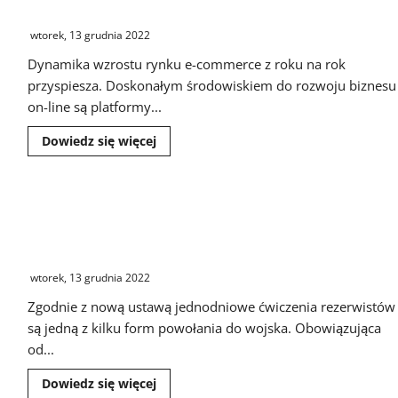
DHL Parcel rozpoczyna współpracę z Aliexpress
elektryczne
na
wtorek, 13 grudnia 2022
ulicach
Gorzowa
Wielkopolskiego
Dynamika wzrostu rynku e-commerce z roku na rok
przyspiesza. Doskonałym środowiskiem do rozwoju biznesu
on-line są platformy...
Dowiedz
Dowiedz się więcej
się
więcej
o
DHL
Parcel
W dwóch garnizonach 17 Wielkopolskiej Brygady
rozpoczyna
współpracę
Zmechanizowanej szkolili się żołnierze z pasywnej
z
Aliexpress
rezerwy
wtorek, 13 grudnia 2022
Zgodnie z nową ustawą jednodniowe ćwiczenia rezerwistów
są jedną z kilku form powołania do wojska. Obowiązująca
od...
Dowiedz
Dowiedz się więcej
się