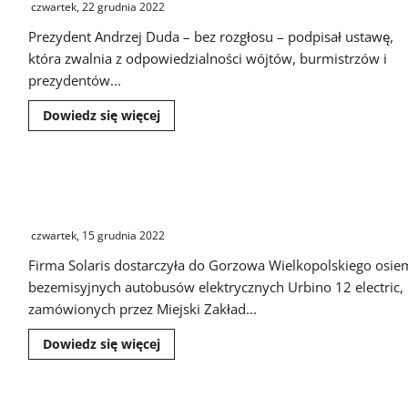
czwartek, 22 grudnia 2022
Prezydent Andrzej Duda – bez rozgłosu – podpisał ustawę,
która zwalnia z odpowiedzialności wójtów, burmistrzów i
prezydentów...
Dowiedz
Dowiedz się więcej
się
więcej
o
Prezydent
RP
Pierwsze autobusy elektryczne na ulicach Gorzowa
podpisał
ustawę
Wielkopolskiego
abolicyjną
związaną
czwartek, 15 grudnia 2022
z
wyborami
Firma Solaris dostarczyła do Gorzowa Wielkopolskiego osie
prezydenckimi
bezemisyjnych autobusów elektrycznych Urbino 12 electric,
zamówionych przez Miejski Zakład...
Dowiedz
Dowiedz się więcej
się
więcej
o
Pierwsze
autobusy