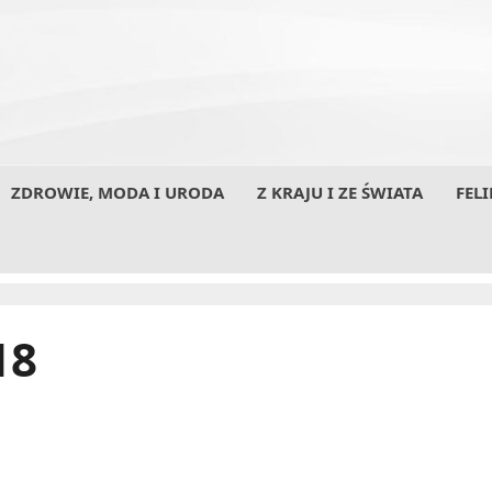
ZDROWIE, MODA I URODA
Z KRAJU I ZE ŚWIATA
FELI
18
Lubuskie Centrum Ortopedii w Świebodzinie
realizuje program korekcji wad postawy