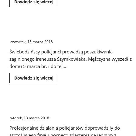
Dowiedz
Dowiedz się więcej
się
więcej
o
Nowy
dowódca
Świebodzińska policja prowadzi poszukiwania
Wielkopolskiej
Brygady
zaginionego mężczyzny
Zmechanizowanej
czwartek, 15 marca 2018
Świebodzińscy policjanci prowadzą poszukiwania
zaginionego Ireneusza Szymkowiaka. Mężczyzna wyszedł z
domu 5 marca br. i do tej...
Dowiedz
Dowiedz się więcej
się
więcej
o
Świebodzińska
policja
Mężczyzna groził, że wyskoczy z balkonu. Wcześniej
prowadzi
poszukiwania
znęcał się nad swoją partnerką
zaginionego
mężczyzny
wtorek, 13 marca 2018
Profesjonalne działania policjantów doprowadziły do
szczęśliwego finału nocnego zdarzenia na jednym z