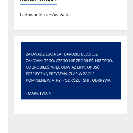
Ładowanie kursów walut...
ZA DWADZIEŚCIA LAT BARDZIEJ BĘDZIESZ
ŻAŁOWAŁ TEGO, CZEGO NIE ZROBIŁEŚ, NIŻ TEGO,
CO ZROBIŁEŚ. WIĘC ODWIĄŻ LINY, OPUŚĆ
BEZPIECZNĄ PRZYSTAŃ. ZŁAP W ŻAGLE
POMYŚLNE WIATRY. PODRÓŻUJ, ŚNIJ, ODKRYWAJ.
- MARK TWAIN