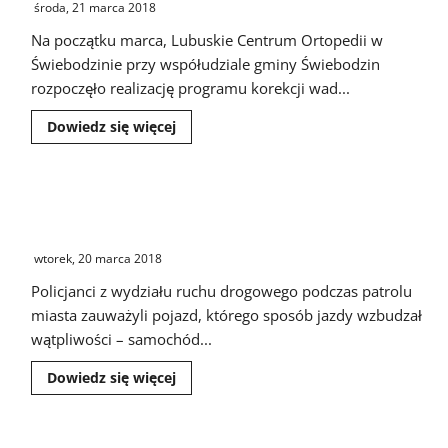
środa, 21 marca 2018
Na początku marca, Lubuskie Centrum Ortopedii w
Świebodzinie przy współudziale gminy Świebodzin
rozpoczęło realizację programu korekcji wad...
Dowiedz
Dowiedz się więcej
się
więcej
o
Lubuskie
Centrum
Świebodzin. Pijana matka przewoziła samochodem
Ortopedii
w
swoje sześcioletnie dziecko
Świebodzinie
realizuje
wtorek, 20 marca 2018
program
korekcji
Policjanci z wydziału ruchu drogowego podczas patrolu
wad
postawy
miasta zauważyli pojazd, którego sposób jazdy wzbudzał
wątpliwości – samochód...
Dowiedz
Dowiedz się więcej
się
więcej
o
Świebodzin.
Pijana