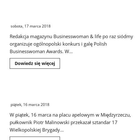
Karolina Smęda-Drzycimska nominowana w
matka
przewoziła
ogólnopolskim konkursie kobiet przedsiębiorczych
samochodem
swoje
Polish Businesswoman Awards
sześcioletnie
dziecko
sobota, 17 marca 2018
Redakcja magazynu Businesswoman & life po raz siódmy
organizuje ogólnopolski konkurs i galę Polish
Businesswoman Awards. W...
Dowiedz
Dowiedz się więcej
się
więcej
o
Karolina
Smęda-
Nowy dowódca Wielkopolskiej Brygady
Drzycimska
nominowana
Zmechanizowanej
w
ogólnopolskim
piątek, 16 marca 2018
konkursie
kobiet
W piątek, 16 marca na placu apelowym w Międzyrzeczu,
przedsiębiorczych
Polish
pułkownik Piotr Malinowski przekazał sztandar 17
Businesswoman
Awards
Wielkopolskiej Brygady...