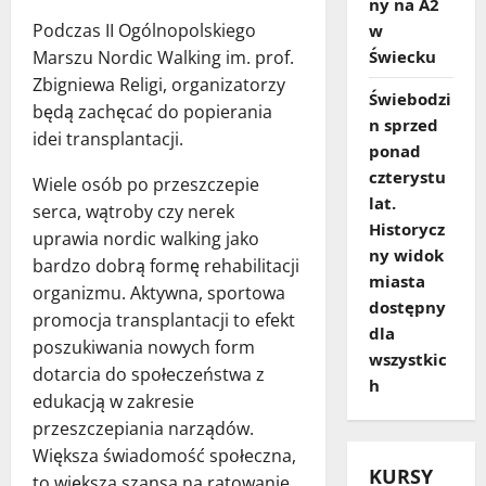
ny na A2
Podczas II Ogólnopolskiego
w
Marszu Nordic Walking im. prof.
Świecku
Zbigniewa Religi, organizatorzy
Świebodzi
będą zachęcać do popierania
n sprzed
idei transplantacji.
ponad
czterystu
Wiele osób po przeszczepie
lat.
serca, wątroby czy nerek
Historycz
uprawia nordic walking jako
ny widok
bardzo dobrą formę rehabilitacji
miasta
organizmu. Aktywna, sportowa
dostępny
promocja transplantacji to efekt
dla
poszukiwania nowych form
wszystkic
dotarcia do społeczeństwa z
h
edukacją w zakresie
przeszczepiania narządów.
Większa świadomość społeczna,
KURSY
to większa szansa na ratowanie