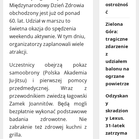
ostrożnoś
Międzynarodowy Dzień Zdrowia
ć
obchodzony jest już od ponad
60. lat. Udział w marszu to
Zielona
świetna okazja do spędzenia
Góra:
weekendu aktywnie. W tym dniu,
tragiczne
organizatorzy zaplanowali wiele
zdarzenie
atrakcji.
z
udziałem
Uczestnicy obejrzą pokaz
balonu na
samoobrony (Polska Akademia
ogrzane
Ju-Jitsu) i pierwszej pomocy
powietrze
przedmedycznej. Wraz z
przewodnikiem zwiedzą łagowski
Odzyskan
y
Zamek Joannitów. Będą mogli
skradzion
bezpłatnie wykonać podstawowe
y Lexus.
badania zdrowotne. Nie
31‑latek
zabraknie też zdrowej kuchni z
zatrzyma
grilla.