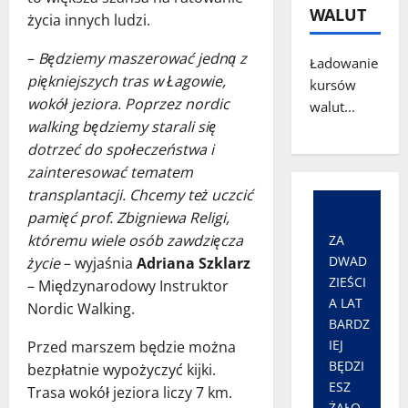
WALUT
życia innych ludzi.
–
Będziemy maszerować jedną z
Ładowanie
piękniejszych tras w Łagowie,
kursów
wokół jeziora. Poprzez nordic
walut...
walking będziemy starali się
dotrzeć do społeczeństwa i
zainteresować tematem
transplantacji. Chcemy też uczcić
pamięć prof. Zbigniewa Religi,
któremu wiele osób zawdzięcza
ZA
DWAD
życie
– wyjaśnia
Adriana Szklarz
ZIEŚCI
– Międzynarodowy Instruktor
A LAT
Nordic Walking.
BARDZ
IEJ
Przed marszem będzie można
BĘDZI
bezpłatnie wypożyczyć kijki.
ESZ
Trasa wokół jeziora liczy 7 km.
ŻAŁO