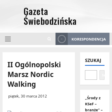
Przejdź
do
treści
KORESPONDENCJA
Menu
główne
SZUKAJ
II Ogólnopolski
Marsz Nordic
Szuka
Walking
piątek, 30 marca 2012
„Środy z
KSeF –
branże” –