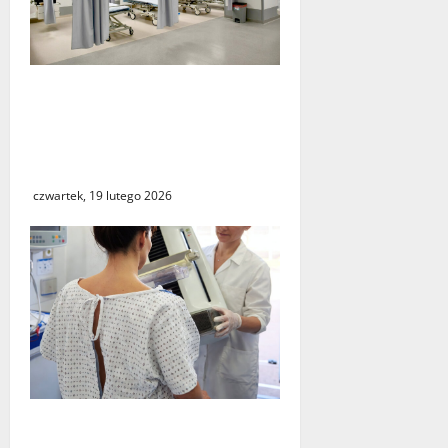
Nowy Szpital w
Świebodzinie
zmodernizował Szpitalny
Oddział Ratunkowy
czwartek, 19 lutego 2026
NFZ zachęca mieszkanki