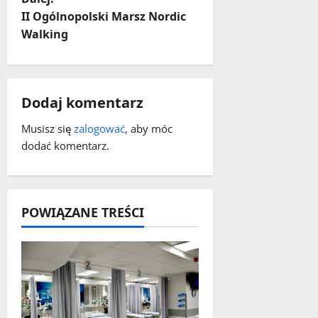
b
II Ogólnopolski Marsz Nordic
a
Walking
c
z
Dodaj komentarz
w
Musisz się
zalogować
, aby móc
dodać komentarz.
p
i
POWIĄZANE TREŚCI
s
y