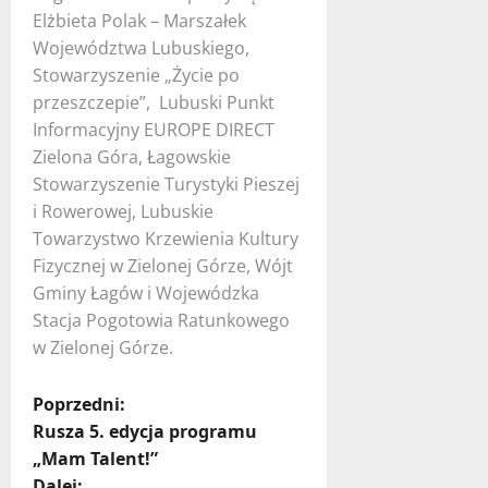
Elżbieta Polak – Marszałek
Województwa Lubuskiego,
Stowarzyszenie „Życie po
przeszczepie”, Lubuski Punkt
Informacyjny EUROPE DIRECT
Zielona Góra, Łagowskie
Stowarzyszenie Turystyki Pieszej
i Rowerowej, Lubuskie
Towarzystwo Krzewienia Kultury
Fizycznej w Zielonej Górze, Wójt
Gminy Łagów i Wojewódzka
Stacja Pogotowia Ratunkowego
w Zielonej Górze.
Z
Poprzedni:
Rusza 5. edycja programu
o
„Mam Talent!”
Dalej: