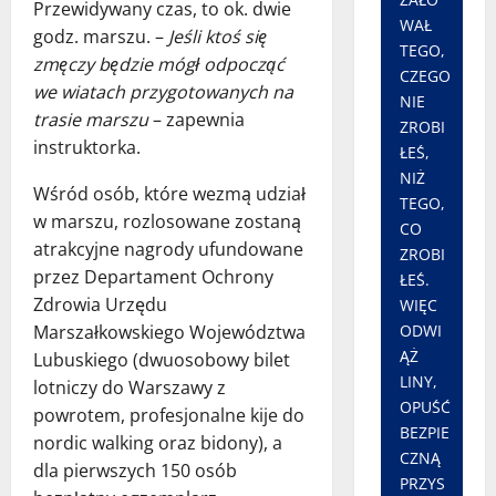
Przewidywany czas, to ok. dwie
WAŁ
godz. marszu. –
Jeśli ktoś się
TEGO,
zmęczy będzie mógł odpocząć
CZEGO
we wiatach przygotowanych na
NIE
trasie marszu
– zapewnia
ZROBI
instruktorka.
ŁEŚ,
NIŻ
Wśród osób, które wezmą udział
TEGO,
w marszu, rozlosowane zostaną
CO
atrakcyjne nagrody ufundowane
ZROBI
przez Departament Ochrony
ŁEŚ.
Zdrowia Urzędu
WIĘC
Marszałkowskiego Województwa
ODWI
ĄŻ
Lubuskiego (dwuosobowy bilet
LINY,
lotniczy do Warszawy z
OPUŚĆ
powrotem, profesjonalne kije do
BEZPIE
nordic walking oraz bidony), a
CZNĄ
dla pierwszych 150 osób
PRZYS