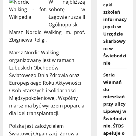
W najbliższą
cykl
sobotę w
szkoleń
Łagowie rusza II
informacy
Ogólnopolski
jnych w
Marsz Nordic Walking im. prof.
Urzędzie
Zbigniewa Religi.
Skarbowy
m w
Marsz Nordic Walking
Świebodzi
organizowany jest w ramach
nie
Lubuskich Obchodów
Seria
Światowego Dnia Zdrowia oraz
włamań
Europejskiego Roku Aktywności
do
Osób Starszych i Solidarności
mieszkań
Międzypokoleniowej. Wspólny
przy ulicy
marsz ma być wyrazem poparcia
Lipowej w
dla idei transplantacji.
Świebodzi
Polska jest założycielem
nie. ŚTBS
apeluje o
Światowej Organizacji Zdrowia.