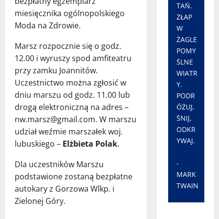
bezpłatny egzemplarz
TAŃ.
miesięcznika ogólnopolskiego
ZŁAP
Moda na Zdrowie.
W
ŻAGLE
Marsz rozpocznie się o godz.
POMY
12.00 i wyruszy spod amfiteatru
ŚLNE
przy zamku Joannitów.
WIATR
Uczestnictwo można zgłosić w
Y.
dniu marszu od godz. 11.00 lub
PODR
drogą elektroniczną na adres –
ÓŻUJ,
ŚNIJ,
nw.marsz@gmail.com. W marszu
ODKR
udział weźmie marszałek woj.
YWAJ.
lubuskiego –
Elżbieta Polak
.
-
Dla uczestników Marszu
MARK
podstawione zostaną bezpłatne
TWAIN
autokary z Gorzowa Wlkp. i
Zielonej Góry.