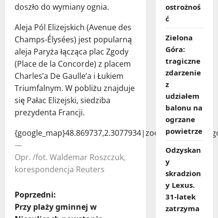
doszło do wymiany ognia.
ostrożnoś
ć
Aleja Pól Elizejskich (Avenue des
Zielona
Champs-Élysées) jest popularną
Góra:
aleja Paryża łącząca plac Zgody
tragiczne
(Place de la Concorde) z placem
zdarzenie
Charles’a De Gaulle’a i Łukiem
z
Triumfalnym. W pobliżu znajduje
udziałem
się Pałac Elizejski, siedziba
balonu na
prezydenta Francji.
ogrzane
powietrze
{google_map}48.869737,2.3077934|zoom:12|lang:pl{/
—
Odzyskan
Opr. /fot. Waldemar Roszczuk,
y
korespondencja Reuters
skradzion
y Lexus.
Z
Poprzedni:
31‑latek
Przy plaży gminnej w
zatrzyma