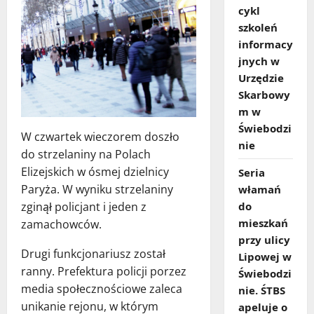
cykl
szkoleń
informacy
jnych w
Urzędzie
Skarbowy
m w
Świebodzi
W czwartek wieczorem doszło
nie
do strzelaniny na Polach
Elizejskich w ósmej dzielnicy
Seria
Paryża. W wyniku strzelaniny
włamań
zginął policjant i jeden z
do
mieszkań
zamachowców.
przy ulicy
Drugi funkcjonariusz został
Lipowej w
ranny. Prefektura policji porzez
Świebodzi
media społecznościowe zaleca
nie. ŚTBS
unikanie rejonu, w którym
apeluje o