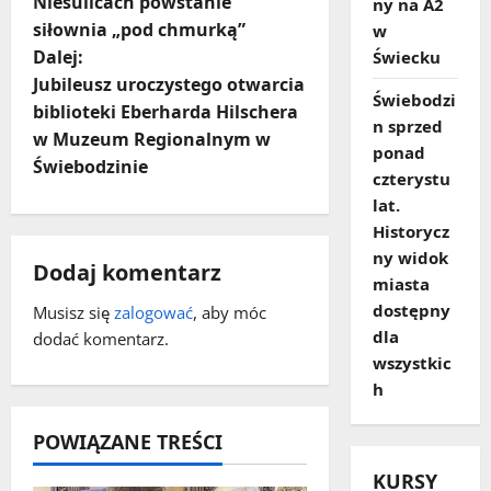
o
Niesulicach powstanie
ny na A2
siłownia „pod chmurką”
w
b
Dalej:
Świecku
a
Jubileusz uroczystego otwarcia
Świebodzi
biblioteki Eberharda Hilschera
n sprzed
c
w Muzeum Regionalnym w
ponad
Świebodzinie
z
czterystu
lat.
w
Historycz
ny widok
p
Dodaj komentarz
miasta
dostępny
i
Musisz się
zalogować
, aby móc
dla
dodać komentarz.
s
wszystkic
h
y
POWIĄZANE TREŚCI
KURSY