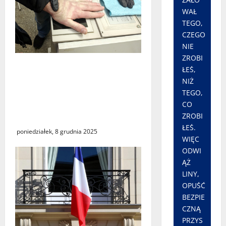
WAŁ
TEGO,
CZEGO
NIE
ZROBI
Policja zatrzymała trzech
ŁEŚ,
Ukrińców, u których
NIŻ
wykryto urządzenia
TEGO,
szpiegowskie i sprzęt
CO
crackerski
ZROBI
ŁEŚ.
poniedziałek, 8 grudnia 2025
WIĘC
ODWI
ĄŻ
LINY,
OPUŚĆ
BEZPIE
CZNĄ
PRZYS