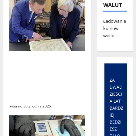
WALUT
Ładowanie
kursów
walut...
Fundacja Pruskiego
Dziedzictwa Kulturowego
zwraca Polsce 73 dawne
ZA
dokumenty z
DWAD
warszawskiego Archiwum
ZIEŚCI
Głównego Akt Dawnych
A LAT
wtorek, 30 grudnia 2025
BARDZ
IEJ
BĘDZI
ESZ
ŻAŁO