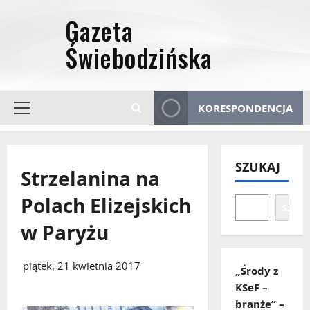
Przejdź
do
treści
KORESPONDENCJA
Menu
główne
SZUKAJ
Strzelanina na
Polach Elizejskich
Szuka
w Paryżu
piątek, 21 kwietnia 2017
„Środy z
KSeF –
branże” –