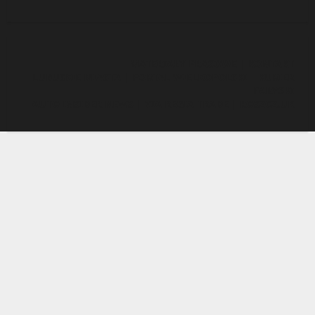
MATERIAŁY PRASOWE
|
KONTAKT
LUBUSKIE MIASTA
|
PORTAL WIELKOPOLSKI
|
KURIER
PARYSKI
AUTO INSIDER NEWS
|
VIA REGIA TRADE
|
ROSZCZ.UK