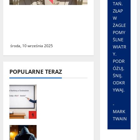
TAŃ.
ZŁAP
Macron powołał nowego
W
premiera. To wieloletni
ŻAGLE
sprzymierzeniec
POMY
prezydenta Francji
ŚLNE
środa, 10 września 2025
WIATR
Y.
PODR
ÓŻUJ,
POPULARNE TERAZ
ŚNIJ,
ODKR
„Środy z KSeF –
YWAJ.
branże” – cykl
szkoleń
-
informacyjnyc
MARK
1
h w Urzędzie
TWAIN
Skarbowym w
Seria włamań
Świebodzinie
do mieszkań