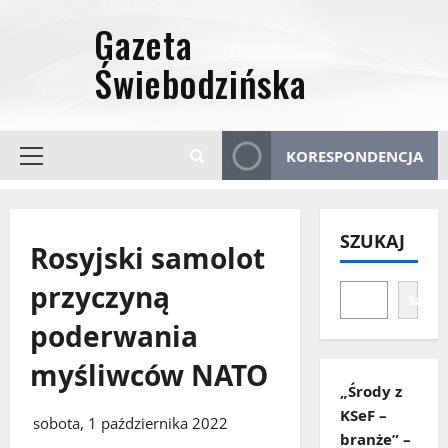
Przejdź
do
treści
KORESPONDENCJA
Menu
główne
SZUKAJ
Rosyjski samolot
przyczyną
Szuka
poderwania
myśliwców NATO
„Środy z
KSeF –
sobota, 1 października 2022
branże” –