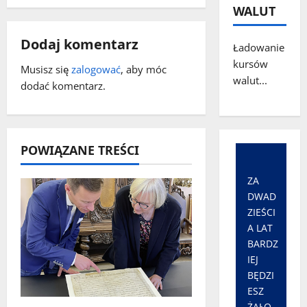
WALUT
w
p
Dodaj komentarz
Ładowanie
kursów
i
Musisz się
zalogować
, aby móc
walut...
dodać komentarz.
s
y
POWIĄZANE TREŚCI
ZA
DWAD
ZIEŚCI
A LAT
BARDZ
IEJ
BĘDZI
ESZ
ŻAŁO