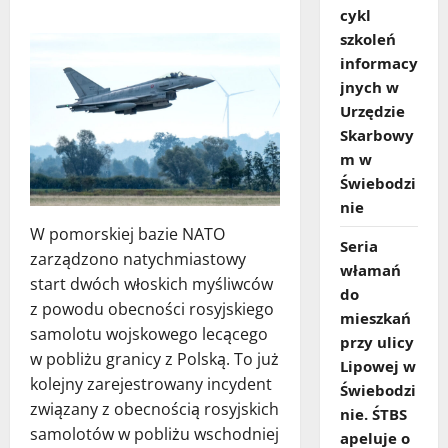
cykl
szkoleń
informacy
jnych w
Urzędzie
Skarbowy
m w
Świebodzi
nie
W pomorskiej bazie NATO
Seria
zarządzono natychmiastowy
włamań
start dwóch włoskich myśliwców
do
z powodu obecności rosyjskiego
mieszkań
samolotu wojskowego lecącego
przy ulicy
w pobliżu granicy z Polską. To już
Lipowej w
kolejny zarejestrowany incydent
Świebodzi
związany z obecnością rosyjskich
nie. ŚTBS
samolotów w pobliżu wschodniej
apeluje o