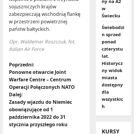
ny na A2
sojuszniczych krajów
w
zabezpieczają wschodnią flankę
Świecku
w przestrzeni powietrznej
Świebodzi
państw bałtyckich.
n sprzed
Opr. Waldemar Roszczuk, fot.
ponad
Italian Air Force
czterystu
lat.
Historycz
Z
Poprzedni:
ny widok
Ponowne otwarcie Joint
o
miasta
Warfare Centre – Centrum
dostępny
Operacji Połączonych NATO
b
dla
Dalej:
wszystkic
a
Zasady wjazdu do Niemiec
h
obowiązujące od 1
c
października 2022 do 31
stycznia przyszłego roku
z
KURSY