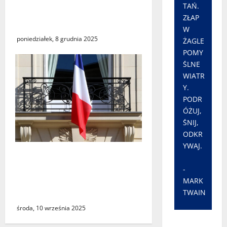
TAŃ.
szpiegowskie i sprzęt
ZŁAP
crackerski
W
poniedziałek, 8 grudnia 2025
ŻAGLE
POMY
ŚLNE
WIATR
Y.
PODR
ÓŻUJ,
ŚNIJ,
ODKR
YWAJ.
Macron powołał nowego
premiera. To wieloletni
-
sprzymierzeniec
MARK
prezydenta Francji
TWAIN
środa, 10 września 2025