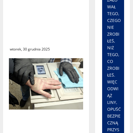
Fundacja Pruskiego
WAŁ
Dziedzictwa Kulturowego
TEGO,
zwraca Polsce 73 dawne
CZEGO
dokumenty z
NIE
warszawskiego Archiwum
ZROBI
Głównego Akt Dawnych
ŁEŚ,
NIŻ
wtorek, 30 grudnia 2025
TEGO,
CO
ZROBI
ŁEŚ.
WIĘC
ODWI
ĄŻ
LINY,
OPUŚĆ
BEZPIE
Policja zatrzymała trzech
CZNĄ
Ukrińców, u których
PRZYS
wykryto urządzenia