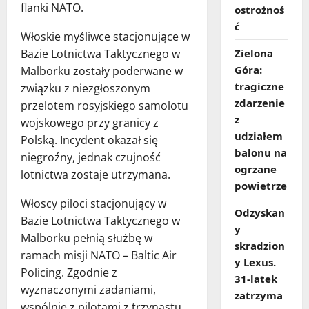
flanki NATO.
ostrożnoś
ć
Włoskie myśliwce stacjonujące w
Bazie Lotnictwa Taktycznego w
Zielona
Góra:
Malborku zostały poderwane w
tragiczne
związku z niezgłoszonym
zdarzenie
przelotem rosyjskiego samolotu
z
wojskowego przy granicy z
udziałem
Polską. Incydent okazał się
balonu na
niegroźny, jednak czujność
ogrzane
lotnictwa zostaje utrzymana.
powietrze
Włoscy piloci stacjonujący w
Odzyskan
Bazie Lotnictwa Taktycznego w
y
Malborku pełnią służbę w
skradzion
ramach misji NATO – Baltic Air
y Lexus.
Policing. Zgodnie z
31‑latek
wyznaczonymi zadaniami,
zatrzyma
wspólnie z pilotami z trzynastu