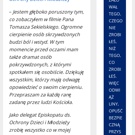
WAŁ
–
Jestem głęboko poruszony tym,
TEGO,
co zobaczyłem w filmie Pana
CZEGO
Tomasza Sekielskiego. Ogromne
NIE
cierpienie osób skrzywdzonych
ZROBI
budzi ból i wstyd. W tym
ŁEŚ,
NIŻ
momencie przed oczami mam
TEGO,
także dramat osób
CO
pokrzywdzonych, z którymi
ZROBI
spotkałem się osobiście. Dziękuję
ŁEŚ.
wszystkim, którzy mają odwagę
WIĘC
opowiedzieć o swoim cierpieniu.
ODWI
Przepraszam za każdą ranę
ĄŻ
zadaną przez ludzi Kościoła.
LINY,
OPUŚĆ
Jako delegat Episkopatu ds.
BEZPIE
Ochrony Dzieci i Młodzieży
CZNĄ
zrobię wszystko co w mojej
PRZYS