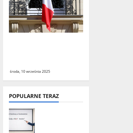
Macron powołał nowego
premiera. To wieloletni
sprzymierzeniec
prezydenta Francji
środa, 10 września 2025
POPULARNE TERAZ
„Środy z KSeF –
branże” – cykl
szkoleń
informacyjnyc