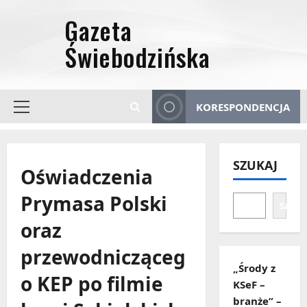
Przejdź
do
treści
KORESPONDENCJA
Menu
główne
SZUKAJ
Oświadczenia
Prymasa Polski
Szuka
oraz
przewodnicząceg
„Środy z
o KEP po filmie
KSeF –
branże” –