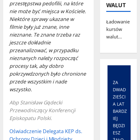
przestępstwa pedofilii, na które
WALUT
nie może być miejsca w Kościele.
Niektóre sprawy ukazane w
Ładowanie
filmie były już znane, inne
kursów
nieznane. Te znane trzeba raz
walut...
jeszcze dokładnie
przeanalizować, w przypadku
nieznanych należy rozpocząć
procesy tak, aby dobro
pokrzywdzonych było chronione
przede wszystkim i nade
ZA
wszystko.
DWAD
ZIEŚCI
Abp Stanisław Gądecki
A LAT
Przewodniczący Konferencji
BARDZ
Episkopatu Polski.
IEJ
BĘDZI
Oświadczenie Delegata KEP ds.
ESZ
Ochrony Dzieci i Młodzieży
ŻAŁO