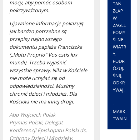
mocy, aby pomóc osobom
TAŃ.
pokrzywdzonym.
ZŁAP
W
Ujawnione informacje pokazują
ŻAGLE
jak bardzo potrzebne są
POMY
przepisy najnowszego
ŚLNE
dokumentu papieża Franciszka
WIATR
Y.
(„Motu Proprio” Vos estis lux
PODR
mundi). Trzeba wyjaśnić
ÓŻUJ,
wszystkie sprawy. Nikt w Kościele
ŚNIJ,
nie może uchylać się od
ODKR
odpowiedzialności. Musimy
YWAJ.
chronić dzieci i młodzież. Dla
Kościoła nie ma innej drogi.
-
MARK
Abp Wojciech Polak
TWAIN
Prymas Polski, Delegat
Konferencji Episkopatu Polski ds.
Ochrony Dzieci i Młodzieży.