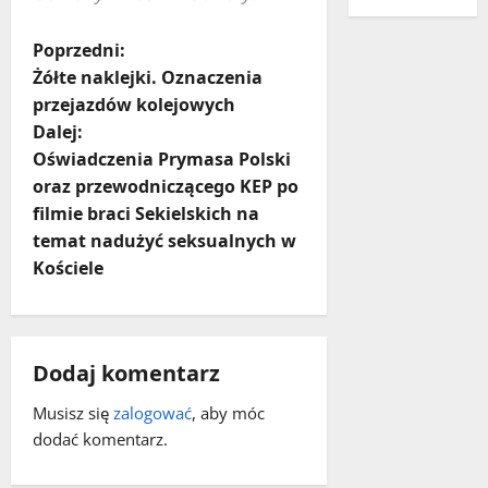
Z
Poprzedni:
Żółte naklejki. Oznaczenia
o
przejazdów kolejowych
Dalej:
b
Oświadczenia Prymasa Polski
a
oraz przewodniczącego KEP po
filmie braci Sekielskich na
c
temat nadużyć seksualnych w
Kościele
z
w
p
Dodaj komentarz
i
Musisz się
zalogować
, aby móc
dodać komentarz.
s