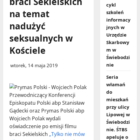
braci Sekielskich
cykl
na temat
szkoleń
informacy
nadużyć
jnych w
Urzędzie
seksualnych w
Skarbowy
Kościele
m w
Świebodzi
nie
wtorek, 14 maja 2019
Seria
włamań
do
Przewodniczący Konferencji
mieszkań
Episkopatu Polski abp Stanisław
przy ulicy
Gądecki oraz Prymas Polski abp
Lipowej w
Wojciech Polak wydali
Świebodzi
oświadczenie po emisji filmu
nie. ŚTBS
braci Sekielskich
„Tylko nie mów
apeluje o