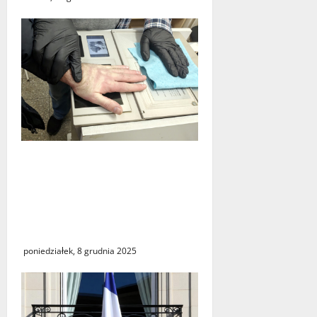
Policja zatrzymała trzech
Ukrińców, u których
wykryto urządzenia
szpiegowskie i sprzęt
crackerski
poniedziałek, 8 grudnia 2025