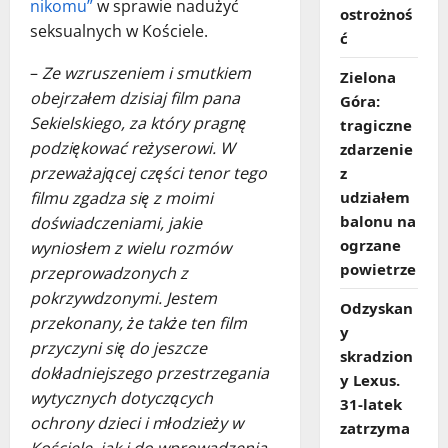
nikomu”
w sprawie nadużyć
ostrożnoś
seksualnych w Kościele.
ć
–
Ze wzruszeniem i smutkiem
Zielona
obejrzałem dzisiaj film pana
Góra:
Sekielskiego, za który pragnę
tragiczne
podziękować reżyserowi. W
zdarzenie
przeważającej części tenor tego
z
filmu zgadza się z moimi
udziałem
balonu na
doświadczeniami, jakie
ogrzane
wyniosłem z wielu rozmów
powietrze
przeprowadzonych z
pokrzywdzonymi. Jestem
Odzyskan
przekonany, że także ten film
y
przyczyni się do jeszcze
skradzion
dokładniejszego przestrzegania
y Lexus.
wytycznych dotyczących
31‑latek
ochrony dzieci i młodzieży w
zatrzyma