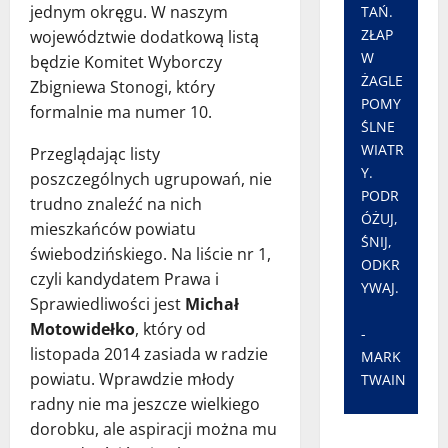
jednym okręgu. W naszym
TAŃ.
ZŁAP
województwie dodatkową listą
W
będzie Komitet Wyborczy
ŻAGLE
Zbigniewa Stonogi, który
POMY
formalnie ma numer 10.
ŚLNE
WIATR
Przeglądając listy
Y.
poszczególnych ugrupowań, nie
PODR
trudno znaleźć na nich
ÓŻUJ,
mieszkańców powiatu
ŚNIJ,
świebodzińskiego. Na liście nr 1,
ODKR
czyli kandydatem Prawa i
YWAJ.
Sprawiedliwości jest
Michał
Motowidełko
, który od
-
listopada 2014 zasiada w radzie
MARK
powiatu. Wprawdzie młody
TWAIN
radny nie ma jeszcze wielkiego
dorobku, ale aspiracji można mu