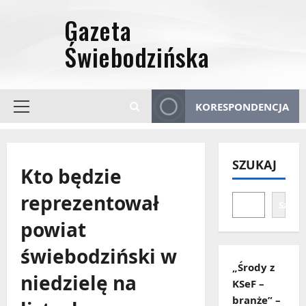
Przejdź
do
treści
KORESPONDENCJA
Menu
główne
SZUKAJ
Kto będzie
reprezentował
Szuka
powiat
świebodziński w
„Środy z
niedzielę na
KSeF –
branże” –