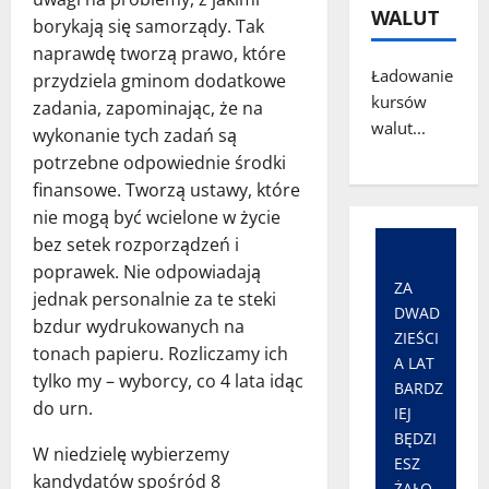
WALUT
borykają się samorządy. Tak
naprawdę tworzą prawo, które
Ładowanie
przydziela gminom dodatkowe
kursów
zadania, zapominając, że na
walut...
wykonanie tych zadań są
potrzebne odpowiednie środki
finansowe. Tworzą ustawy, które
nie mogą być wcielone w życie
bez setek rozporządzeń i
poprawek. Nie odpowiadają
ZA
jednak personalnie za te steki
DWAD
bzdur wydrukowanych na
ZIEŚCI
tonach papieru. Rozliczamy ich
A LAT
tylko my – wyborcy, co 4 lata idąc
BARDZ
do urn.
IEJ
BĘDZI
W niedzielę wybierzemy
ESZ
kandydatów spośród 8
ŻAŁO