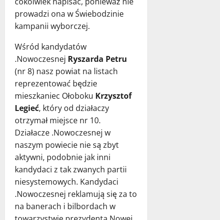
cokolwiek napisać, ponieważ nie
prowadzi ona w Świebodzinie
kampanii wyborczej.
Wśród kandydatów
.Nowoczesnej
Ryszarda Petru
(nr 8) nasz powiat na listach
reprezentować będzie
mieszkaniec Ołoboku
Krzysztof
Legieć
, który od działaczy
otrzymał miejsce nr 10.
Działacze .Nowoczesnej w
naszym powiecie nie są zbyt
aktywni, podobnie jak inni
kandydaci z tak zwanych partii
niesystemowych. Kandydaci
.Nowoczesnej reklamują się za to
na banerach i bilbordach w
towarzystwie prezydenta Nowej