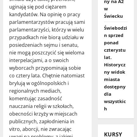
ny na A2
uginają się pod ciężarem
w
kandydatów. Na opinię o pracy
Świecku
parlamentarzystów pracują sami
Świebodzi
parlamentarzyści, którzy w wielu
n sprzed
przypadkach nie biorą udziału w
ponad
posiedzeniach sejmu i senatu,
czterystu
nie mogą poszczycić się wieloma
lat.
interpelacjami, a o swoich
Historycz
wyborcach przypominają sobie
ny widok
co cztery lata. Chętnie natomiast
miasta
brylują w ogólnopolskich i
dostępny
regionalnych mediach,
dla
komentując zasadność
wszystkic
nauczania religii w szkołach,
h
obecności krzyży w miejscach
publicznych, zapłodnienia in
vitro, aborcji, nie zwracając
KURSY
uwagi na problemy, z jakimi