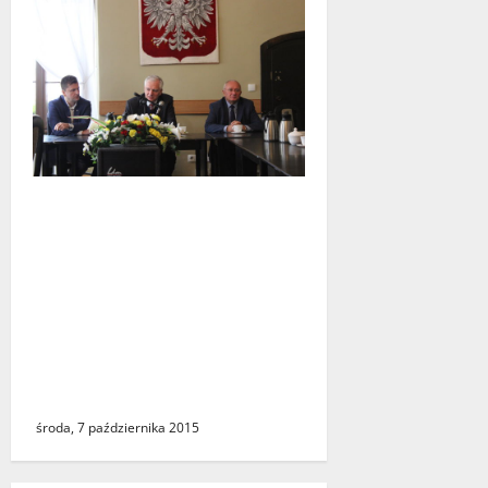
Byli działacze PO, obecnie
kandydaci do parlamentu z
list Zjednoczonej Prawicy:
Jarosław Gowin, Stanisaw
Iwan i Artur Zasada
spotkali się z
samorządowcami z powiatu
świebodzińskiego
środa, 7 października 2015