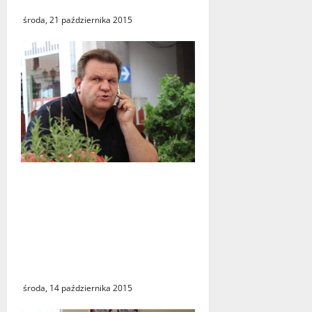
Nie głosujmy na spis treści!
środa, 21 października 2015
Liderem listy Zjednoczonej
Lewicy do sejmu jest
Bogusław Wontor. Poseł
regularnie spotyka się z
mieszkańcami powiatu
świebodzińskiego
środa, 14 października 2015