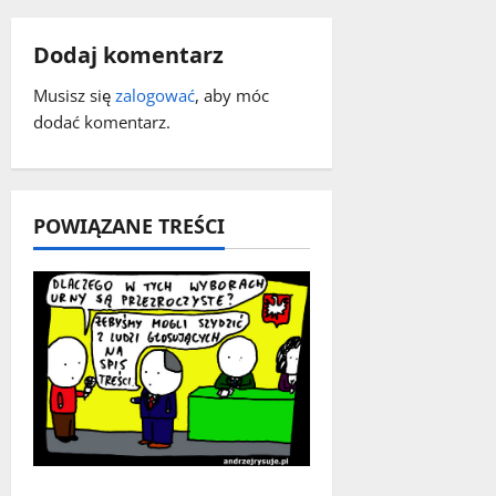
c
Dodaj komentarz
z
Musisz się
zalogować
, aby móc
w
dodać komentarz.
p
i
POWIĄZANE TREŚCI
s
y