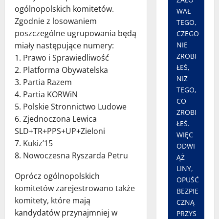
ogólnopolskich komitetów.
WAŁ
Zgodnie z losowaniem
TEGO,
poszczególne ugrupowania będą
CZEGO
NIE
miały następujące numery:
ZROBI
1. Prawo i Sprawiedliwość
ŁEŚ,
2. Platforma Obywatelska
NIŻ
3. Partia Razem
TEGO,
4. Partia KORWiN
CO
5. Polskie Stronnictwo Ludowe
ZROBI
6. Zjednoczona Lewica
ŁEŚ.
SLD+TR+PPS+UP+Zieloni
WIĘC
7. Kukiz’15
ODWI
8. Nowoczesna Ryszarda Petru
ĄŻ
LINY,
Oprócz ogólnopolskich
OPUŚĆ
komitetów zarejestrowano także
BEZPIE
komitety, które mają
CZNĄ
kandydatów przynajmniej w
PRZYS