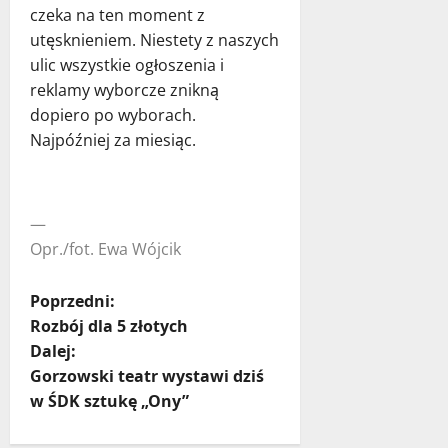
czeka na ten moment z
utęsknieniem. Niestety z naszych
ulic wszystkie ogłoszenia i
reklamy wyborcze znikną
dopiero po wyborach.
Najpóźniej za miesiąc.
—
Opr./fot. Ewa Wójcik
Z
Poprzedni:
Rozbój dla 5 złotych
o
Dalej:
Gorzowski teatr wystawi dziś
b
w ŚDK sztukę „Ony”
a