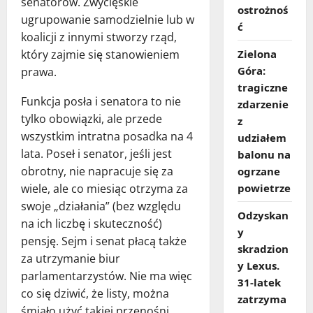
senatorów. Zwycięskie
ostrożnoś
ugrupowanie samodzielnie lub w
ć
koalicji z innymi stworzy rząd,
Zielona
który zajmie się stanowieniem
Góra:
prawa.
tragiczne
Funkcja posła i senatora to nie
zdarzenie
tylko obowiązki, ale przede
z
wszystkim intratna posadka na 4
udziałem
lata. Poseł i senator, jeśli jest
balonu na
obrotny, nie napracuje się za
ogrzane
powietrze
wiele, ale co miesiąc otrzyma za
swoje „działania” (bez względu
Odzyskan
na ich liczbę i skuteczność)
y
pensję. Sejm i senat płacą także
skradzion
za utrzymanie biur
y Lexus.
parlamentarzystów. Nie ma więc
31‑latek
co się dziwić, że listy, można
zatrzyma
śmiało użyć takiej przenośni,