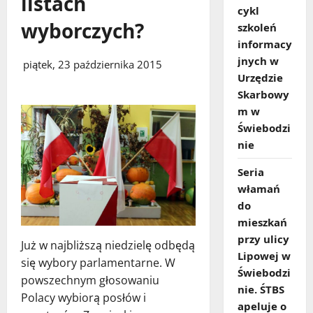
listach
cykl
wyborczych?
szkoleń
informacy
jnych w
piątek, 23 października 2015
Urzędzie
Skarbowy
m w
Świebodzi
nie
Seria
włamań
do
mieszkań
przy ulicy
Już w najbliższą niedzielę odbędą
Lipowej w
się wybory parlamentarne. W
Świebodzi
powszechnym głosowaniu
nie. ŚTBS
Polacy wybiorą posłów i
apeluje o