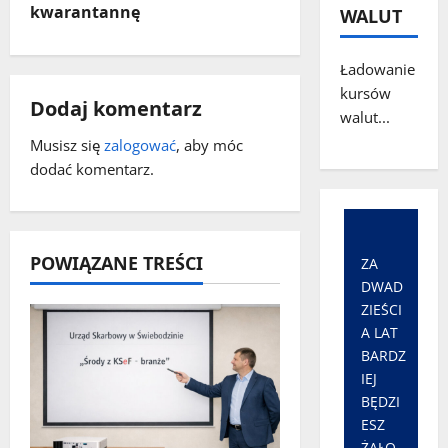
kwarantannę
WALUT
c
z
Ładowanie
kursów
Dodaj komentarz
w
walut...
Musisz się
zalogować
, aby móc
p
dodać komentarz.
i
s
POWIĄZANE TREŚCI
ZA
y
DWAD
ZIEŚCI
A LAT
BARDZ
IEJ
BĘDZI
ESZ
ŻAŁO