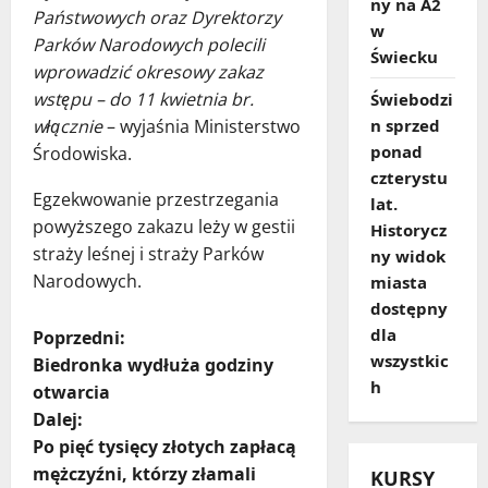
ny na A2
Państwowych oraz Dyrektorzy
w
Parków Narodowych polecili
Świecku
wprowadzić okresowy zakaz
wstępu – do 11 kwietnia br.
Świebodzi
włącznie
– wyjaśnia Ministerstwo
n sprzed
ponad
Środowiska.
czterystu
Egzekwowanie przestrzegania
lat.
powyższego zakazu leży w gestii
Historycz
straży leśnej i straży Parków
ny widok
Narodowych.
miasta
dostępny
Z
dla
Poprzedni:
wszystkic
Biedronka wydłuża godziny
o
h
otwarcia
Dalej:
b
Po pięć tysięcy złotych zapłacą
a
mężczyźni, którzy złamali
KURSY