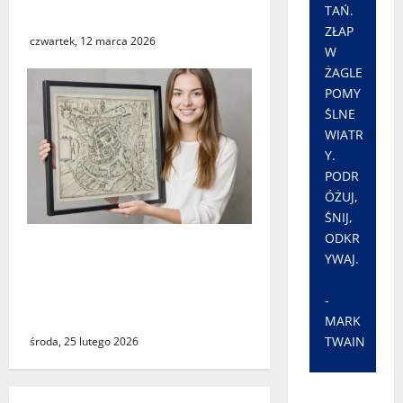
TAŃ.
o ostrożność
ZŁAP
czwartek, 12 marca 2026
W
ŻAGLE
POMY
ŚLNE
WIATR
Y.
PODR
ÓŻUJ,
ŚNIJ,
ODKR
Świebodzin sprzed ponad
YWAJ.
czterystu lat. Historyczny
widok miasta dostępny dla
-
wszystkich
MARK
TWAIN
środa, 25 lutego 2026