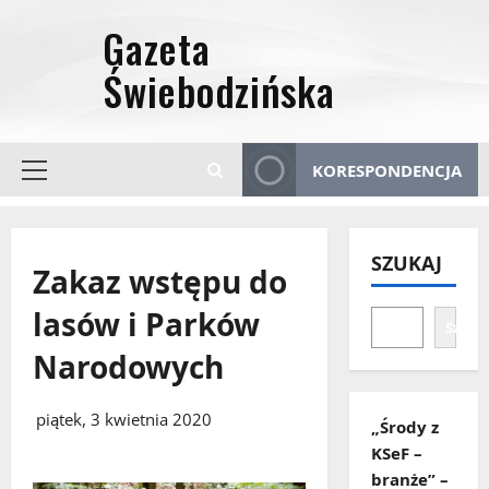
Przejdź
do
treści
KORESPONDENCJA
Menu
główne
SZUKAJ
Zakaz wstępu do
lasów i Parków
Szuka
Narodowych
piątek, 3 kwietnia 2020
„Środy z
KSeF –
branże” –