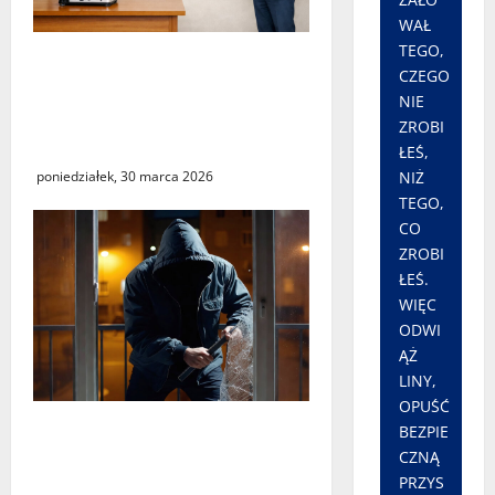
WAŁ
TEGO,
„Środy z KSeF – branże” –
CZEGO
cykl szkoleń
NIE
informacyjnych w Urzędzie
ZROBI
Skarbowym w Świebodzinie
ŁEŚ,
poniedziałek, 30 marca 2026
NIŻ
TEGO,
CO
ZROBI
ŁEŚ.
WIĘC
ODWI
ĄŻ
LINY,
OPUŚĆ
Seria włamań do mieszkań
BEZPIE
przy ulicy Lipowej w
CZNĄ
PRZYS
Świebodzinie. ŚTBS apeluje