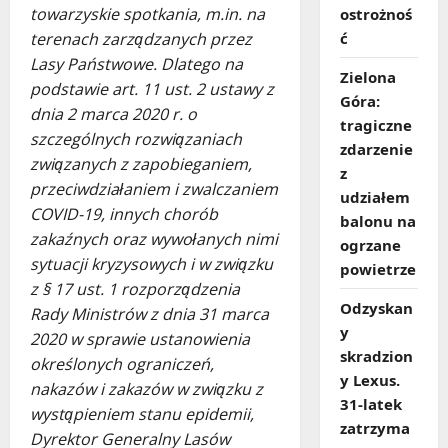
towarzyskie spotkania, m.in. na
ostrożnoś
terenach zarządzanych przez
ć
Lasy Państwowe. Dlatego na
Zielona
podstawie art. 11 ust. 2 ustawy z
Góra:
dnia 2 marca 2020 r. o
tragiczne
szczególnych rozwiązaniach
zdarzenie
związanych z zapobieganiem,
z
przeciwdziałaniem i zwalczaniem
udziałem
COVID-19, innych chorób
balonu na
zakaźnych oraz wywołanych nimi
ogrzane
sytuacji kryzysowych i w związku
powietrze
z § 17 ust. 1 rozporządzenia
Odzyskan
Rady Ministrów z dnia 31 marca
y
2020 w sprawie ustanowienia
skradzion
określonych ograniczeń,
y Lexus.
nakazów i zakazów w związku z
31‑latek
wystąpieniem stanu epidemii,
zatrzyma
Dyrektor Generalny Lasów