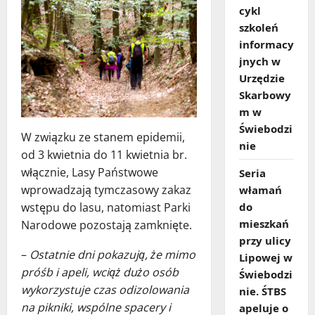
cykl
szkoleń
informacy
jnych w
Urzędzie
Skarbowy
m w
Świebodzi
W związku ze stanem epidemii,
nie
od 3 kwietnia do 11 kwietnia br.
włącznie, Lasy Państwowe
Seria
wprowadzają tymczasowy zakaz
włamań
wstępu do lasu, natomiast Parki
do
mieszkań
Narodowe pozostają zamknięte.
przy ulicy
–
Ostatnie dni pokazują, że mimo
Lipowej w
próśb i apeli, wciąż dużo osób
Świebodzi
wykorzystuje czas odizolowania
nie. ŚTBS
na pikniki, wspólne spacery i
apeluje o