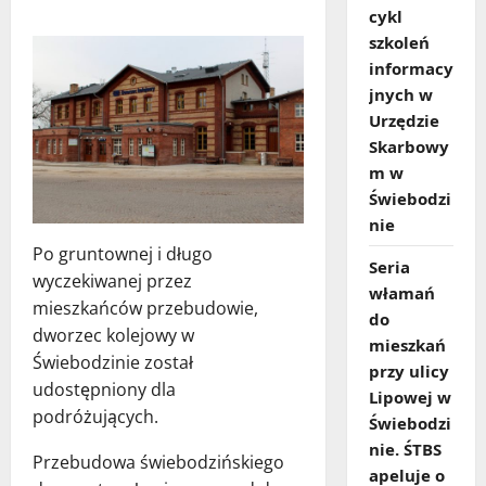
cykl
szkoleń
informacy
jnych w
Urzędzie
Skarbowy
m w
Świebodzi
nie
Po gruntownej i długo
Seria
wyczekiwanej przez
włamań
mieszkańców przebudowie,
do
dworzec kolejowy w
mieszkań
Świebodzinie został
przy ulicy
udostępniony dla
Lipowej w
podróżujących.
Świebodzi
nie. ŚTBS
Przebudowa świebodzińskiego
apeluje o