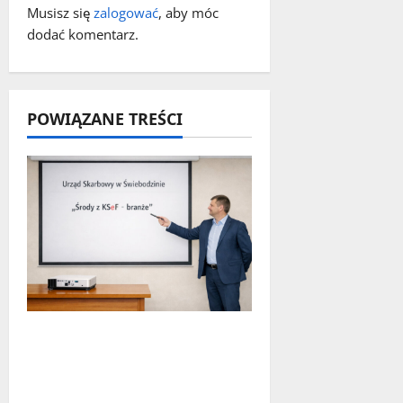
p
Musisz się
zalogować
, aby móc
dodać komentarz.
i
s
y
POWIĄZANE TREŚCI
„Środy z KSeF – branże” –
cykl szkoleń
informacyjnych w Urzędzie