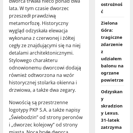
dworca trwała nieco ponad dwa
ostrożnoś
lata. W tym czasie dworzec
ć
przeszedł prawdziwą
Zielona
metamorfozę. Historyczny
Góra:
wygląd odzyskała elewacja
tragiczne
wykonana z czerwonej i żółtej
zdarzenie
cegły ze znajdującymi się na niej
z
detalami architektonicznymi.
udziałem
Stylowego charakteru
balonu na
odnowionemu dworcowi dodają
ogrzane
również odtworzona na wzór
powietrze
historycznej stolarka okienna i
drzwiowa, a także dwa zegary.
Odzyskan
y
Nowością są przestrzenne
skradzion
logotypy PKP S.A. a także napisy
y Lexus.
„Świebodzin” od strony peronów
31‑latek
i „dworzec kolejowy” od strony
zatrzyma
miasta. Nocą bryłę dworca