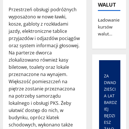
WALUT
Przestrzeń obsługi podróżnych
wyposażono w nowe ławki,
Ładowanie
kosze, gabloty z rozkładami
kursów
jazdy, elektroniczne tablice
walut...
przyjazdów i odjazdów pociągów
oraz system informacji głosowej.
Na parterze dworca
zlokalizowano również kasy
biletowe, toalety oraz lokale
przeznaczone na wynajem.
ZA
Większość pomieszczeń na
DWAD
piętrze zostanie przeznaczona
ZIEŚCI
na potrzeby samorządu
A LAT
BARDZ
lokalnego i obsługi PKS. Żeby
IEJ
ułatwić dostęp do nich, w
BĘDZI
budynku, oprócz klatek
ESZ
schodowych, wykonano także
ŻAŁO