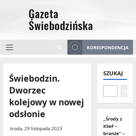
Przejdź
do
treści
KORESPONDENCJA
Menu
główne
SZUKAJ
Świebodzin.
Dworzec
Szuka
kolejowy w nowej
odsłonie
„Środy z
KSeF –
środa, 29 listopada 2023
branże” –