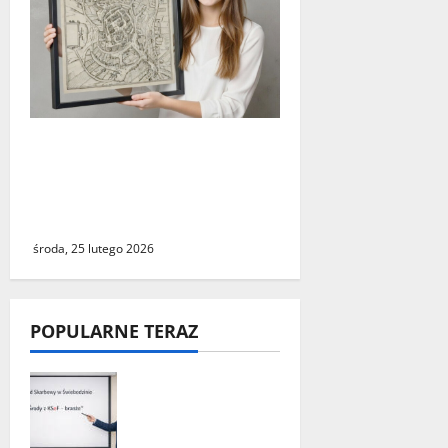
Świebodzin sprzed ponad
czterystu lat. Historyczny
widok miasta dostępny dla
wszystkich
środa, 25 lutego 2026
POPULARNE TERAZ
„Środy z KSeF –
branże” – cykl
szkoleń