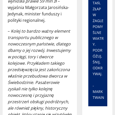
wyniosła prawie 59 mln zł
–
TAŃ.
wyjaśnia Małgorzata Jarosińska-
ZŁAP
Jedynak, minister funduszy i
W
polityki regionalnej.
ŻAGLE
POMY
–
Kolej to bardzo ważny element
ŚLNE
transportu publicznego w
WIATR
nowoczesnym państwie, dlatego
Y.
dbamy o jej rozwój. Inwestujemy
PODR
ÓŻUJ,
w pociągi, tory i dworce
ŚNIJ,
kolejowe. Przykładem takiego
ODKR
przedsięwzięcia jest zakończona
YWAJ.
właśnie przebudowa dworca w
Świebodzinie. Pasażerowie
-
zyskali nie tylko kolejną
MARK
nowoczesną i przyjazną
TWAIN
przestrzeń obsługi podróżnych,
ale również piękny, historyczny
obiekt, który stanie się wizytówką