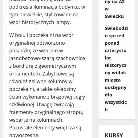
ny na A2
podkreśla iluminacja budynku, w
w
tym niewielkie, stylizowane na
Świecku
wzór historycznych lampy.
Świebodzi
W holu i poczekalni na wzór
n sprzed
oryginalnej odtworzono
ponad
czterystu
posadzkę ze wzorem w
lat.
jasnobeżowo-szarą szachownicę
Historycz
z bordiurą z geometrycznym
ny widok
ornamentem. Zabytkowe są
miasta
również żeliwne kolumny w
dostępny
poczekalni, a także okładziny
dla
ścian wykonane z brązowej cegły
wszystkic
szkliwionej. Uwagę zwracają
h
fragmenty oryginalnego stropu,
wsparte na kolumnach.
Pozostałe elementy wnętrza są
KURSY
nowoczesne.