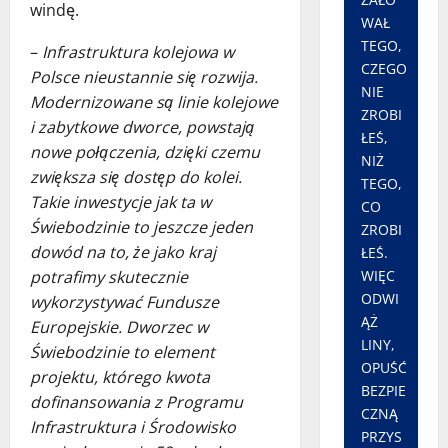
windę.
WAŁ
TEGO,
–
Infrastruktura kolejowa w
CZEGO
Polsce nieustannie się rozwija.
NIE
Modernizowane są linie kolejowe
ZROBI
i zabytkowe dworce, powstają
ŁEŚ,
nowe połączenia, dzięki czemu
NIŻ
zwiększa się dostęp do kolei.
TEGO,
Takie inwestycje jak ta w
CO
Świebodzinie to jeszcze jeden
ZROBI
dowód na to, że jako kraj
ŁEŚ.
WIĘC
potrafimy skutecznie
ODWI
wykorzystywać Fundusze
ĄŻ
Europejskie. Dworzec w
LINY,
Świebodzinie to element
OPUŚĆ
projektu, którego kwota
BEZPIE
dofinansowania z Programu
CZNĄ
Infrastruktura i Środowisko
PRZYS