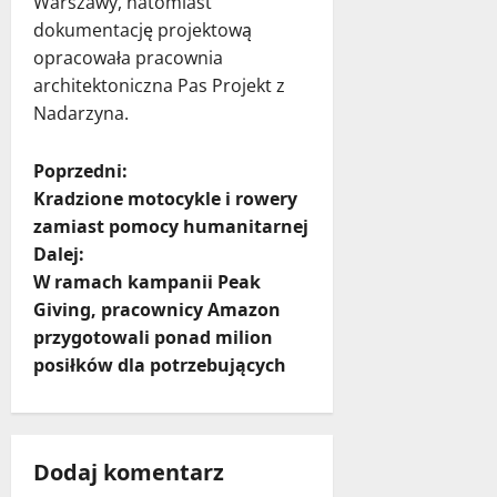
Warszawy, natomiast
dokumentację projektową
opracowała pracownia
architektoniczna Pas Projekt z
Nadarzyna.
Z
Poprzedni:
Kradzione motocykle i rowery
o
zamiast pomocy humanitarnej
Dalej:
b
W ramach kampanii Peak
a
Giving, pracownicy Amazon
przygotowali ponad milion
c
posiłków dla potrzebujących
z
w
Dodaj komentarz