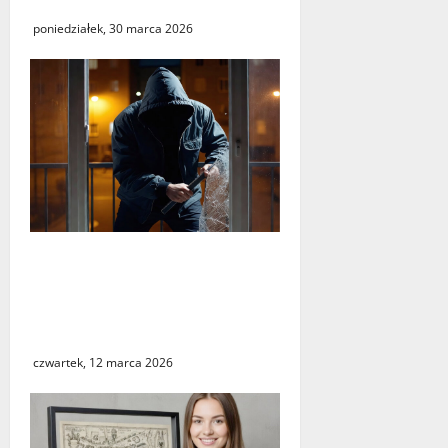
Skarbowym w Świebodzinie
poniedziałek, 30 marca 2026
Seria włamań do mieszkań
przy ulicy Lipowej w
Świebodzinie. ŚTBS apeluje
o ostrożność
czwartek, 12 marca 2026