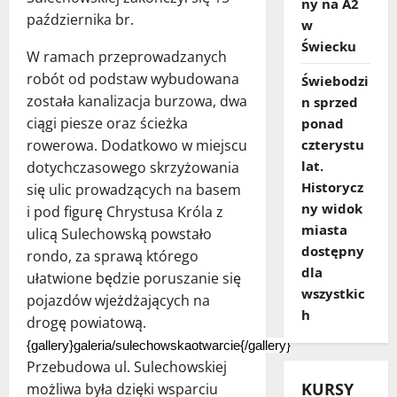
ny na A2
października br.
w
Świecku
W ramach przeprowadzanych
robót od podstaw wybudowana
Świebodzi
została kanalizacja burzowa, dwa
n sprzed
ciągi piesze oraz ścieżka
ponad
czterystu
rowerowa. Dodatkowo w miejscu
lat.
dotychczasowego skrzyżowania
Historycz
się ulic prowadzących na basem
ny widok
i pod figurę Chrystusa Króla z
miasta
ulicą Sulechowską powstało
dostępny
rondo, za sprawą którego
dla
ułatwione będzie poruszanie się
wszystkic
pojazdów wjeżdżających na
h
drogę powiatową.
{gallery}galeria/sulechowskaotwarcie{/gallery}
Przebudowa ul. Sulechowskiej
KURSY
możliwa była dzięki wsparciu