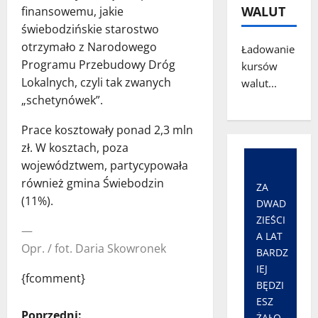
WALUT
finansowemu, jakie
świebodzińskie starostwo
otrzymało z Narodowego
Ładowanie
Programu Przebudowy Dróg
kursów
Lokalnych, czyli tak zwanych
walut...
„schetynówek”.
Prace kosztowały ponad 2,3 mln
zł. W kosztach, poza
województwem, partycypowała
również gmina Świebodzin
ZA
(11%).
DWAD
ZIEŚCI
—
A LAT
Opr. / fot. Daria Skowronek
BARDZ
IEJ
{fcomment}
BĘDZI
ESZ
Poprzedni:
ŻAŁO