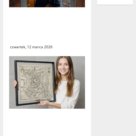
Seria włamań do mieszkań
przy ulicy Lipowej w
Świebodzinie. ŚTBS apeluje
o ostrożność
czwartek, 12 marca 2026
Świebodzin sprzed ponad
czterystu lat. Historyczny
widok miasta dostępny dla