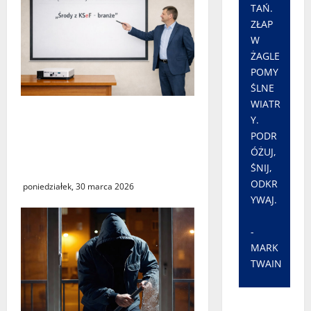
TAŃ.
ZŁAP
W
ŻAGLE
POMY
ŚLNE
WIATR
„Środy z KSeF – branże” –
Y.
cykl szkoleń
PODR
informacyjnych w Urzędzie
ÓŻUJ,
Skarbowym w Świebodzinie
ŚNIJ,
ODKR
poniedziałek, 30 marca 2026
YWAJ.
-
MARK
TWAIN