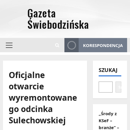
Przejdź
do
treści
KORESPONDENCJA
Menu
główne
SZUKAJ
Oficjalne
otwarcie
Szuka
wyremontowane
go odcinka
„Środy z
Sulechowskiej
KSeF –
branże” –