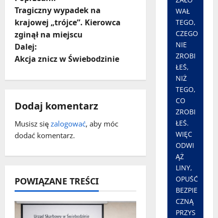
Z
Tragiczny wypadek na
WAŁ
o
krajowej „trójce”. Kierowca
TEGO,
CZEGO
zginął na miejscu
b
NIE
Dalej:
ZROBI
a
Akcja znicz w Świebodzinie
ŁEŚ,
NIŻ
c
TEGO,
z
CO
Dodaj komentarz
ZROBI
w
ŁEŚ.
Musisz się
zalogować
, aby móc
WIĘC
dodać komentarz.
p
ODWI
ĄŻ
i
LINY,
OPUŚĆ
POWIĄZANE TREŚCI
s
BEZPIE
y
CZNĄ
PRZYS