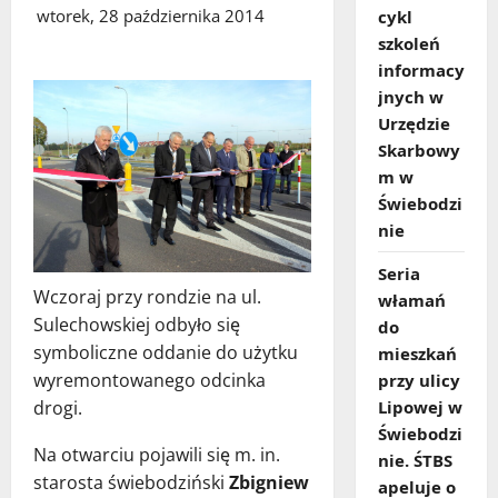
wtorek, 28 października 2014
cykl
szkoleń
informacy
jnych w
Urzędzie
Skarbowy
m w
Świebodzi
nie
Seria
Wczoraj przy rondzie na ul.
włamań
Sulechowskiej odbyło się
do
symboliczne oddanie do użytku
mieszkań
wyremontowanego odcinka
przy ulicy
Lipowej w
drogi.
Świebodzi
Na otwarciu pojawili się m. in.
nie. ŚTBS
starosta świebodziński
Zbigniew
apeluje o