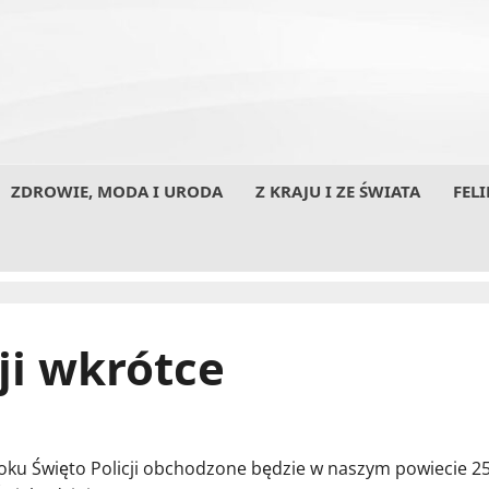
ZDROWIE, MODA I URODA
Z KRAJU I ZE ŚWIATA
FELI
ji wkrótce
oku Święto Policji obchodzone będzie w naszym powiecie 2