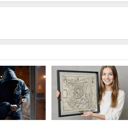
Świebodzin sprzed ponad
ń do mieszkań