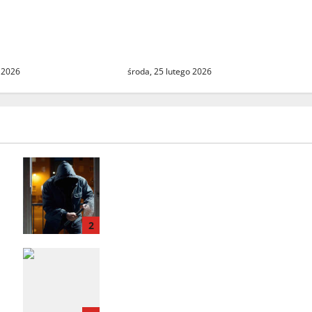
czterystu lat. Historyczny
ipowej w
widok miasta dostępny dla
. ŚTBS apeluje o
wszystkich
środa, 25 lutego 2026
 2026
Seria włamań do mieszkań przy
ulicy Lipowej w Świebodzinie.
ŚTBS apeluje o ostrożność
2
Odzyskany skradziony Lexus.
31‑latek zatrzymany na A2 w
Świecku