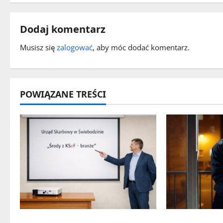
a
c
Dodaj komentarz
z
Musisz się
zalogować
, aby móc dodać komentarz.
w
p
POWIĄZANE TREŚCI
i
s
y
„Środy z KSeF – branże” – cykl
Seria włama