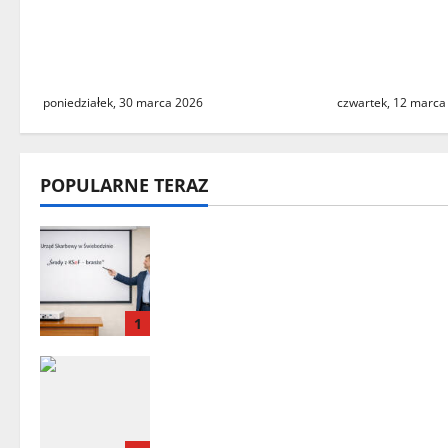
szkoleń informacyjnych w
przy ulicy L
Urzędzie Skarbowym w
Świebodzinie
Świebodzinie
ostrożność
poniedziałek, 30 marca 2026
czwartek, 12 marca
POPULARNE TERAZ
„Środy z KSeF – branże” – cykl
szkoleń informacyjnych w
Urzędzie Skarbowym w
Świebodzinie
1
Zielona Góra: tragiczne
zdarzenie z udziałem balonu na
ogrzane powietrze