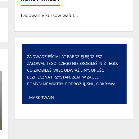
Ładowanie kursów walut...
ZA DWADZIEŚCIA LAT BARDZIEJ BĘDZIESZ
ŻAŁOWAŁ TEGO, CZEGO NIE ZROBIŁEŚ, NIŻ TEGO,
CO ZROBIŁEŚ. WIĘC ODWIĄŻ LINY, OPUŚĆ
BEZPIECZNĄ PRZYSTAŃ. ZŁAP W ŻAGLE
POMYŚLNE WIATRY. PODRÓŻUJ, ŚNIJ, ODKRYWAJ.
- MARK TWAIN