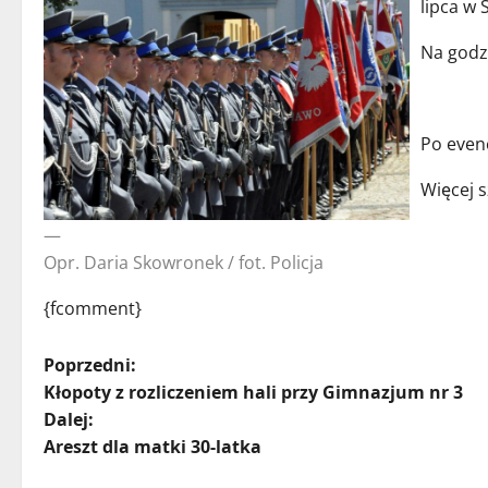
lipca w 
Na godz
Po evenc
Więcej s
—
Opr. Daria Skowronek / fot. Policja
{fcomment}
Z
Poprzedni:
Kłopoty z rozliczeniem hali przy Gimnazjum nr 3
o
Dalej:
Areszt dla matki 30-latka
b