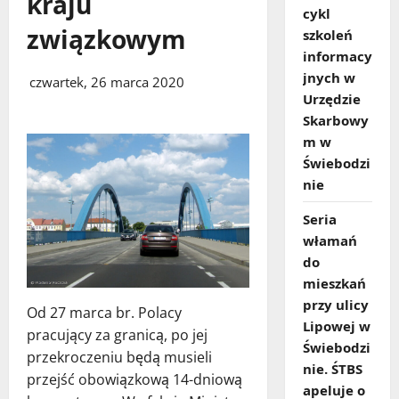
kraju
cykl
związkowym
szkoleń
informacy
jnych w
czwartek, 26 marca 2020
Urzędzie
Skarbowy
m w
Świebodzi
nie
Seria
włamań
do
mieszkań
przy ulicy
Od 27 marca br. Polacy
Lipowej w
pracujący za granicą, po jej
Świebodzi
przekroczeniu będą musieli
nie. ŚTBS
przejść obowiązkową 14-dniową
apeluje o