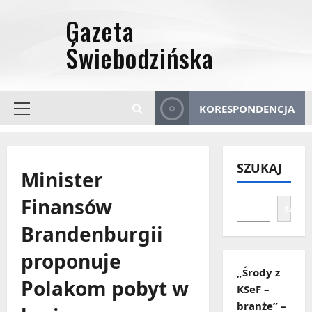
Przejdź
do
treści
KORESPONDENCJA
Menu
główne
SZUKAJ
Minister
Finansów
Szuka
Brandenburgii
proponuje
„Środy z
Polakom pobyt w
KSeF –
branże” –