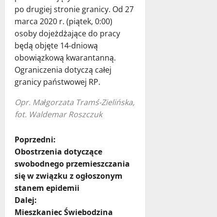
po drugiej stronie granicy. Od 27
marca 2020 r. (piątek, 0:00)
osoby dojeżdżające do pracy
będą objęte 14-dniową
obowiązkową kwarantanną.
Ograniczenia dotyczą całej
granicy państwowej RP.
Opr. Małgorzata Tramś-Zielińska,
fot. Waldemar Roszczuk
Z
Poprzedni:
Obostrzenia dotyczące
o
swobodnego przemieszczania
się w związku z ogłoszonym
b
stanem epidemii
a
Dalej:
Mieszkaniec Świebodzina