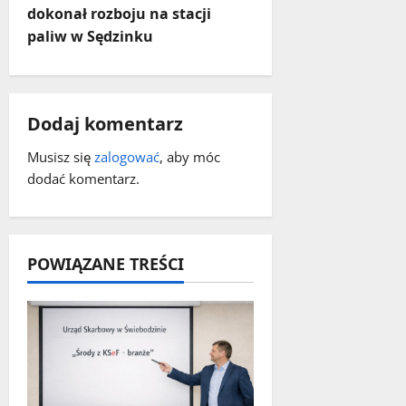
c
dokonał rozboju na stacji
paliw w Sędzinku
z
w
p
Dodaj komentarz
i
Musisz się
zalogować
, aby móc
dodać komentarz.
s
y
POWIĄZANE TREŚCI