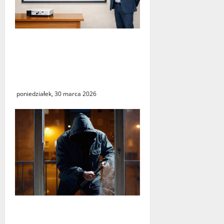
„Środy z KSeF – branże” –
cykl szkoleń
informacyjnych w Urzędzie
Skarbowym w Świebodzinie
poniedziałek, 30 marca 2026
Seria włamań do mieszkań
przy ulicy Lipowej w