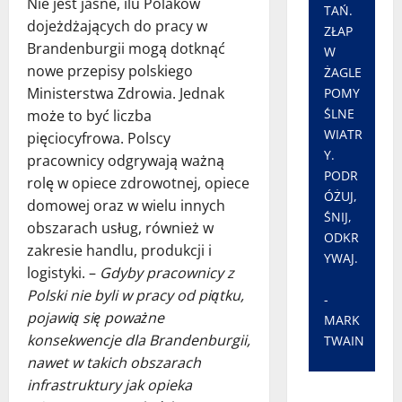
Nie jest jasne, ilu Polaków
TAŃ.
dojeżdżających do pracy w
ZŁAP
Brandenburgii mogą dotknąć
W
nowe przepisy polskiego
ŻAGLE
Ministerstwa Zdrowia. Jednak
POMY
ŚLNE
może to być liczba
WIATR
pięciocyfrowa. Polscy
Y.
pracownicy odgrywają ważną
PODR
rolę w opiece zdrowotnej, opiece
ÓŻUJ,
domowej oraz w wielu innych
ŚNIJ,
obszarach usług, również w
ODKR
zakresie handlu, produkcji i
YWAJ.
logistyki. –
Gdyby pracownicy z
Polski nie byli w pracy od piątku,
-
pojawią się poważne
MARK
konsekwencje dla Brandenburgii,
TWAIN
nawet w takich obszarach
infrastruktury jak opieka