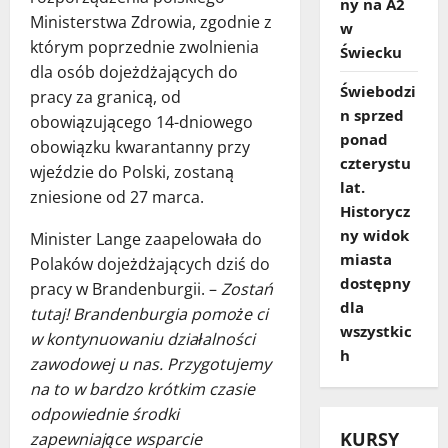
ny na A2
Ministerstwa Zdrowia, zgodnie z
w
którym poprzednie zwolnienia
Świecku
dla osób dojeżdżających do
Świebodzi
pracy za granicą, od
n sprzed
obowiązującego 14-dniowego
ponad
obowiązku kwarantanny przy
czterystu
wjeździe do Polski, zostaną
lat.
zniesione od 27 marca.
Historycz
ny widok
Minister Lange zaapelowała do
miasta
Polaków dojeżdżających dziś do
dostępny
pracy w Brandenburgii. –
Zostań
dla
tutaj! Brandenburgia pomoże ci
wszystkic
w kontynuowaniu działalności
h
zawodowej u nas. Przygotujemy
na to w bardzo krótkim czasie
odpowiednie środki
KURSY
zapewniające wsparcie