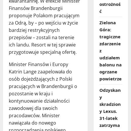
kwarantannę. W efekcie Minister
ostrożnoś
Finansów Brandenburgii
ć
proponuje Polakom pracującym
za Odrą, by – po wejściu w życie
Zielona
Góra:
bardziej restrykcyjnych
tragiczne
przepisów – zostali na terenie
zdarzenie
ich landu. Resort w tej sprawie
z
przygotowuje specjalną ofertę.
udziałem
Minister Finansów i Europy
balonu na
Katrin Lange zaapelowała do
ogrzane
osób dojeżdżających z Polski
powietrze
pracujących w Brandenburgii o
Odzyskan
pozostanie w kraju i
y
kontynuowanie działalności
skradzion
zawodowej dla swoich
y Lexus.
pracodawców. Minister
31‑latek
nawiązała do nowego
zatrzyma
rozporządzenia polskiego