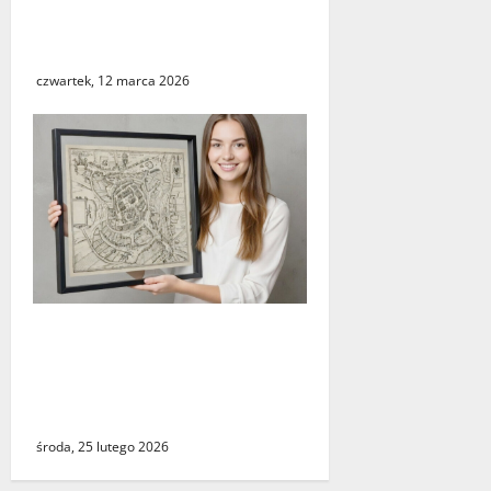
Świebodzinie. ŚTBS apeluje
o ostrożność
czwartek, 12 marca 2026
Świebodzin sprzed ponad
czterystu lat. Historyczny
widok miasta dostępny dla
wszystkich
środa, 25 lutego 2026