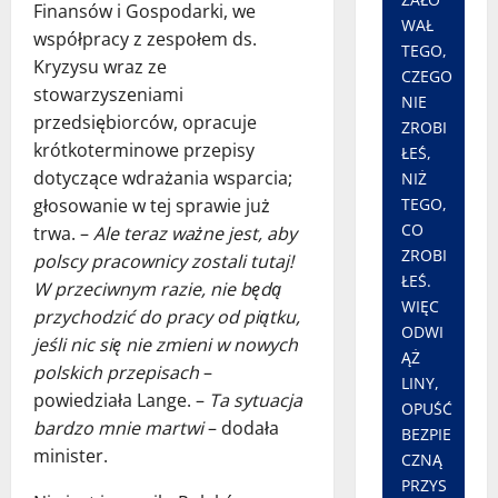
Finansów i Gospodarki, we
WAŁ
współpracy z zespołem ds.
TEGO,
Kryzysu wraz ze
CZEGO
stowarzyszeniami
NIE
przedsiębiorców, opracuje
ZROBI
krótkoterminowe przepisy
ŁEŚ,
dotyczące wdrażania wsparcia;
NIŻ
głosowanie w tej sprawie już
TEGO,
CO
trwa. –
Ale teraz ważne jest, aby
ZROBI
polscy pracownicy zostali tutaj!
ŁEŚ.
W przeciwnym razie, nie będą
WIĘC
przychodzić do pracy od piątku,
ODWI
jeśli nic się nie zmieni w nowych
ĄŻ
polskich przepisach
–
LINY,
powiedziała Lange. –
Ta sytuacja
OPUŚĆ
bardzo mnie martwi
– dodała
BEZPIE
minister.
CZNĄ
PRZYS