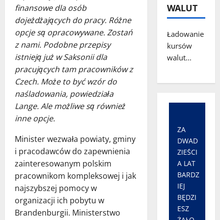
WALUT
finansowe dla osób
dojeżdżających do pracy. Różne
opcje są opracowywane. Zostań
Ładowanie
z nami. Podobne przepisy
kursów
istnieją już w Saksonii dla
walut...
pracujących tam pracowników z
Czech. Może to być wzór do
naśladowania, powiedziała
Lange. Ale możliwe są również
inne opcje.
ZA
Minister wezwała powiaty, gminy
DWAD
i pracodawców do zapewnienia
ZIEŚCI
zainteresowanym polskim
A LAT
BARDZ
pracownikom kompleksowej i jak
IEJ
najszybszej pomocy w
BĘDZI
organizacji ich pobytu w
ESZ
Brandenburgii. Ministerstwo
ŻAŁO