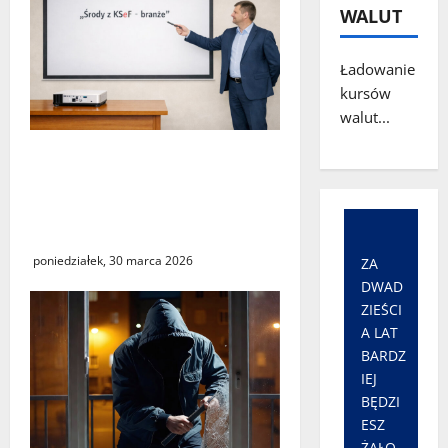
WALUT
Ładowanie
kursów
walut...
„Środy z KSeF – branże” –
cykl szkoleń
informacyjnych w Urzędzie
Skarbowym w Świebodzinie
poniedziałek, 30 marca 2026
ZA
DWAD
ZIEŚCI
A LAT
BARDZ
IEJ
BĘDZI
ESZ
ŻAŁO