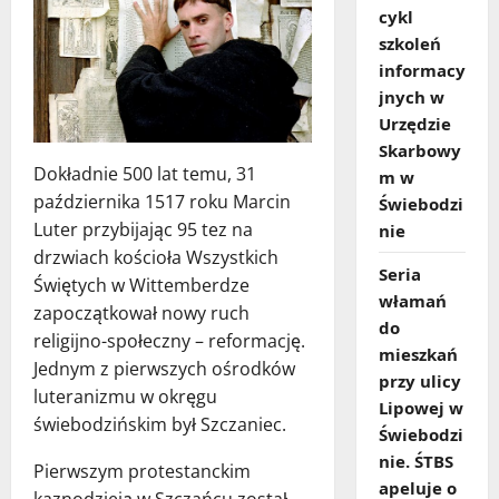
cykl
szkoleń
informacy
jnych w
Urzędzie
Skarbowy
Dokładnie 500 lat temu, 31
m w
października 1517 roku Marcin
Świebodzi
Luter przybijając 95 tez na
nie
drzwiach kościoła Wszystkich
Seria
Świętych w Wittemberdze
włamań
zapoczątkował nowy ruch
do
religijno-społeczny – reformację.
mieszkań
Jednym z pierwszych ośrodków
przy ulicy
luteranizmu w okręgu
Lipowej w
świebodzińskim był Szczaniec.
Świebodzi
nie. ŚTBS
Pierwszym protestanckim
apeluje o
kaznodzieją w Szczańcu został