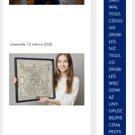
WAŁ
Seria włamań do mieszkań
TEGO,
przy ulicy Lipowej w
CZEGO
Świebodzinie. ŚTBS apeluje
NIE
ZROBI
o ostrożność
ŁEŚ,
czwartek, 12 marca 2026
NIŻ
TEGO,
CO
ZROBI
ŁEŚ.
WIĘC
ODWI
ĄŻ
LINY,
OPUŚĆ
Świebodzin sprzed ponad
BEZPIE
czterystu lat. Historyczny
CZNĄ
widok miasta dostępny dla
PRZYS