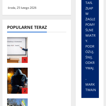
wszystkich
TAŃ.
środa, 25 lutego 2026
ZŁAP
W
ŻAGLE
POMY
POPULARNE TERAZ
ŚLNE
WIATR
„Środy z KSeF –
Y.
branże” – cykl
PODR
szkoleń
ÓŻUJ,
informacyjnyc
ŚNIJ,
1
h w Urzędzie
ODKR
Skarbowym w
YWAJ.
Seria włamań
Świebodzinie
do mieszkań
-
przy ulicy
MARK
Lipowej w
TWAIN
2
Świebodzinie.
ŚTBS apeluje o
Zielona Góra:
ostrożność