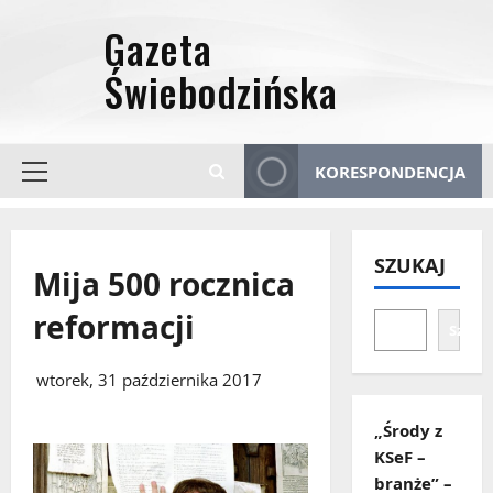
Przejdź
do
treści
KORESPONDENCJA
Menu
główne
SZUKAJ
Mija 500 rocznica
reformacji
Szuka
wtorek, 31 października 2017
„Środy z
KSeF –
branże” –