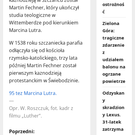
ostrożnoś
Martin Fechner, który ukończył
ć
studia teologiczne w
Wittemberdze pod kierunkiem
Zielona
Marcina Lutra.
Góra:
tragiczne
W 1538 roku szczaniecka parafia
zdarzenie
odłączyła się od kościoła
z
rzymsko-katolickiego, trzy lata
udziałem
później Martin Fechner został
balonu na
pierwszym kaznodzieją
ogrzane
protestanckim w Świebodzinie.
powietrze
95 tez Marcina Lutra.
Odzyskan
y
—
skradzion
Opr. W. Roszczuk, fot. kadr z
y Lexus.
filmu „Luther”.
31‑latek
zatrzyma
Z
Poprzedni: