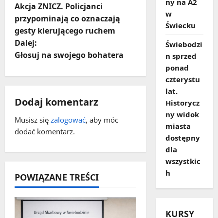
ny na A2
Akcja ZNICZ. Policjanci
o
w
przypominają co oznaczają
Świecku
gesty kierującego ruchem
b
Dalej:
Świebodzi
a
Głosuj na swojego bohatera
n sprzed
ponad
c
czterystu
lat.
z
Dodaj komentarz
Historycz
ny widok
w
Musisz się
zalogować
, aby móc
miasta
dodać komentarz.
p
dostępny
dla
i
wszystkic
h
POWIĄZANE TREŚCI
s
y
KURSY