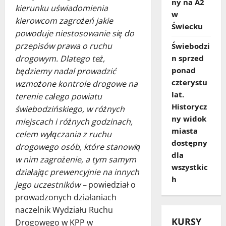
ny na A2
kierunku uświadomienia
w
kierowcom zagrożeń jakie
Świecku
powoduje niestosowanie się do
przepisów prawa o ruchu
Świebodzi
n sprzed
drogowym. Dlatego też,
ponad
będziemy nadal prowadzić
czterystu
wzmożone kontrole drogowe na
lat.
terenie całego powiatu
Historycz
świebodzińskiego, w różnych
ny widok
miejscach i różnych godzinach,
miasta
celem wyłączania z ruchu
dostępny
drogowego osób, które stanowią
dla
w nim zagrożenie, a tym samym
wszystkic
działając prewencyjnie na innych
h
jego uczestników –
powiedział o
prowadzonych działaniach
naczelnik Wydziału Ruchu
KURSY
Drogowego w KPP w