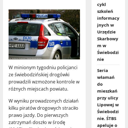
cykl
szkoleń
informacy
jnych w
Urzędzie
Skarbowy
m w
Świebodzi
nie
W minionym tygodniu policjanci
Seria
ze świebodzińskiej drogówki
włamań
prowadzili wzmożone kontrole w
do
różnych miejscach powiatu.
mieszkań
przy ulicy
W wyniku prowadzonych działań
Lipowej w
kilku piratów drogowych straciło
Świebodzi
prawo jazdy. Do pierwszych
nie. ŚTBS
zatrzymań doszło w środę
apeluje o