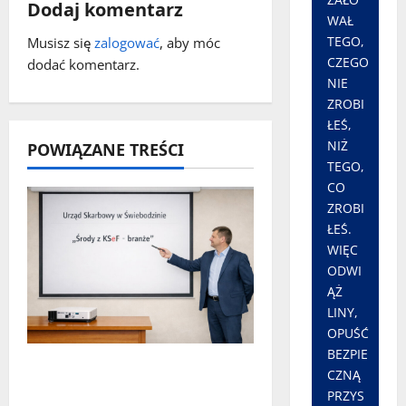
p
Dodaj komentarz
WAŁ
TEGO,
i
Musisz się
zalogować
, aby móc
CZEGO
dodać komentarz.
s
NIE
ZROBI
y
ŁEŚ,
NIŻ
POWIĄZANE TREŚCI
TEGO,
CO
ZROBI
ŁEŚ.
WIĘC
ODWI
ĄŻ
LINY,
OPUŚĆ
BEZPIE
„Środy z KSeF – branże” –
CZNĄ
cykl szkoleń
PRZYS