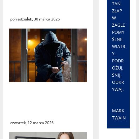
informacyjnych w Urzędzie
TAŃ.
Skarbowym w Świebodzinie
ZŁAP
W
poniedziałek, 30 marca 2026
ŻAGLE
POMY
ŚLNE
WIATR
Y.
PODR
ÓŻUJ,
ŚNIJ,
ODKR
YWAJ.
Seria włamań do mieszkań
przy ulicy Lipowej w
-
Świebodzinie. ŚTBS apeluje
MARK
o ostrożność
TWAIN
czwartek, 12 marca 2026