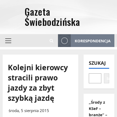
Przejdź
do
treści
KORESPONDENCJA
Menu
główne
SZUKAJ
Kolejni kierowcy
stracili prawo
Szuka
jazdy za zbyt
szybką jazdę
„Środy z
KSeF –
środa, 5 sierpnia 2015
branże” –