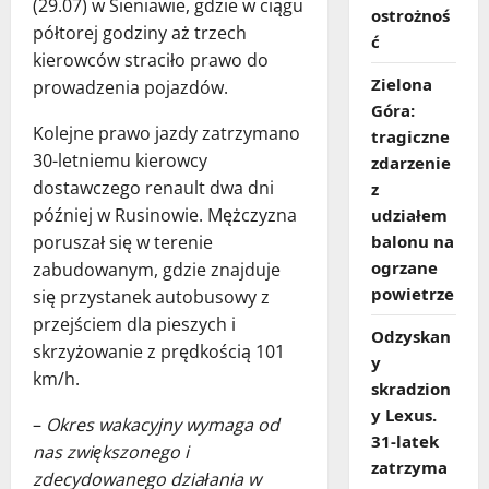
(29.07) w Sieniawie, gdzie w ciągu
ostrożnoś
półtorej godziny aż trzech
ć
kierowców straciło prawo do
Zielona
prowadzenia pojazdów.
Góra:
Kolejne prawo jazdy zatrzymano
tragiczne
30-letniemu kierowcy
zdarzenie
dostawczego renault dwa dni
z
później w Rusinowie. Mężczyzna
udziałem
balonu na
poruszał się w terenie
ogrzane
zabudowanym, gdzie znajduje
powietrze
się przystanek autobusowy z
przejściem dla pieszych i
Odzyskan
skrzyżowanie z prędkością 101
y
km/h.
skradzion
y Lexus.
–
Okres wakacyjny wymaga od
31‑latek
nas zwiększonego i
zatrzyma
zdecydowanego działania w