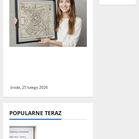
Świebodzin sprzed ponad
czterystu lat. Historyczny
widok miasta dostępny dla
wszystkich
środa, 25 lutego 2026
POPULARNE TERAZ
„Środy z KSeF –
branże” – cykl