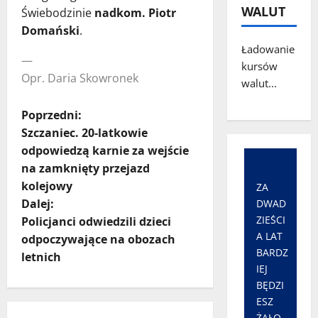
WALUT
Świebodzinie
nadkom. Piotr
Domański
.
Ładowanie
—
kursów
Opr. Daria Skowronek
walut...
Z
Poprzedni:
Szczaniec. 20-latkowie
o
odpowiedzą karnie za wejście
na zamknięty przejazd
b
kolejowy
ZA
a
Dalej:
DWAD
ZIEŚCI
Policjanci odwiedzili dzieci
c
A LAT
odpoczywające na obozach
BARDZ
letnich
z
IEJ
BĘDZI
w
ESZ
ŻAŁO