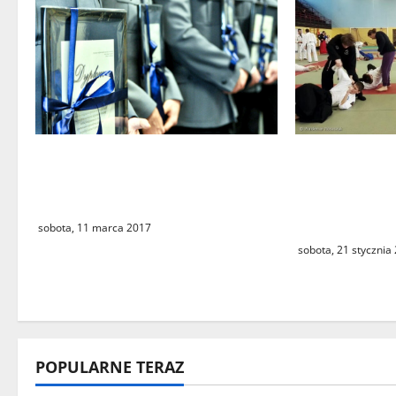
s
y
Wyróżnienia dla lubuskich
W marcu odb
policjantów za sportowe
edycja Semi
osiągnięcia
Świebodzińsk
Sportów Wal
sobota, 11 marca 2017
sobota, 21 stycznia
POPULARNE TERAZ