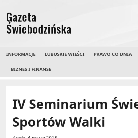
Przejdź
do
treści
INFORMACJE
LUBUSKIE WIEŚCI
PRAWO CO DNIA
BIZNES I FINANSE
IV Seminarium Świe
Sportów Walki
środa, 4 marca 2015