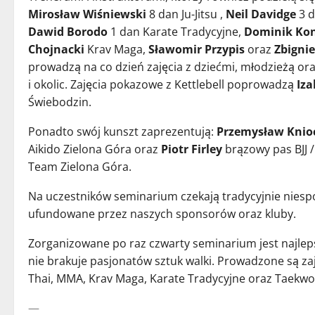
Mirosław Wiśniewski
8 dan Ju-Jitsu ,
Neil Davidge
3 
Dawid Borodo
1 dan Karate Tradycyjne,
Dominik Ko
Chojnacki
Krav Maga,
Sławomir Przypis
oraz
Zbigni
prowadzą na co dzień zajęcia z dziećmi, młodzieżą ora
i okolic. Zajęcia pokazowe z Kettlebell poprowadzą
Iz
Świebodzin.
Ponadto swój kunszt zaprezentują:
Przemysław Knio
Aikido Zielona Góra oraz
Piotr Firley
brązowy pas BJJ / 
Team Zielona Góra.
Na uczestników seminarium czekają tradycyjnie niespo
ufundowane przez naszych sponsorów oraz kluby.
Zorganizowane po raz czwarty seminarium jest najle
nie brakuje pasjonatów sztuk walki. Prowadzone są zaję
Thai, MMA, Krav Maga, Karate Tradycyjne oraz Taekwo
—