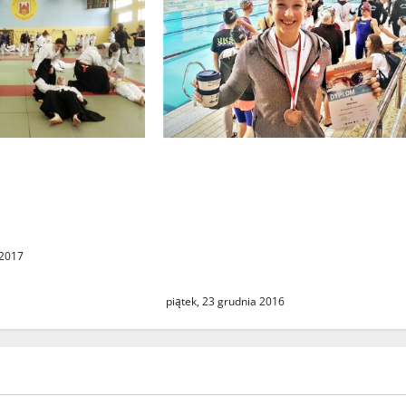
Sukces świebodzińskiej
ędzie się szósta
pływaczki. Po dwóch
narium
brązowych medalach
ich Sztuk i
Mistrzostw Polski Juniorów
ki
przyszedł czas na laury w
 2017
seniorskiej imprezie
piątek, 23 grudnia 2016