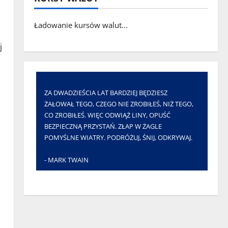
Ładowanie kursów walut...
j
ZA DWADZIEŚCIA LAT BARDZIEJ BĘDZIESZ
ŻAŁOWAŁ TEGO, CZEGO NIE ZROBIŁEŚ, NIŻ TEGO,
CO ZROBIŁEŚ. WIĘC ODWIĄŻ LINY, OPUŚĆ
BEZPIECZNĄ PRZYSTAŃ. ZŁAP W ŻAGLE
POMYŚLNE WIATRY. PODRÓŻUJ, ŚNIJ, ODKRYWAJ.
- MARK TWAIN