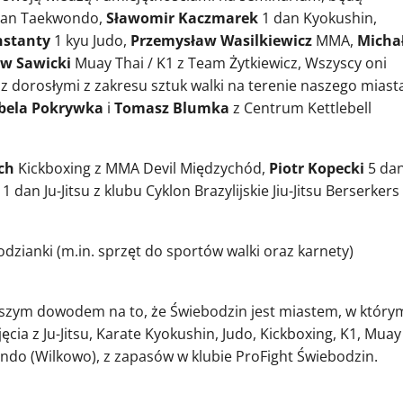
dan Taekwondo,
Sławomir Kaczmarek
1 dan Kyokushin,
nstanty
1 kyu Judo,
Przemysław Wasilkiewicz
MMA,
Micha
ew Sawicki
Muay Thai / K1 z Team Żytkiewicz, Wszyscy oni
z dorosłymi z zakresu sztuk walki na terenie naszego miast
abela Pokrywka
i
Tomasz Blumka
z Centrum Kettlebell
ch
Kickboxing z MMA Devil Międzychód,
Piotr Kopecki
5 da
1 dan Ju-Jitsu z klubu Cyklon Brazylijskie Jiu-Jitsu Berserkers
dzianki (m.in. sprzęt do sportów walki oraz karnety)
pszym dowodem na to, że Świebodzin jest miastem, w który
cia z Ju-Jitsu, Karate Kyokushin, Judo, Kickboxing, K1, Muay
ndo (Wilkowo), z zapasów w klubie ProFight Świebodzin.