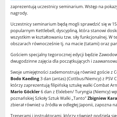
zaprezentują uczestnicy seminarium. Wstęp na pokazy 
nagrody.
Uczestnicy seminarium będą mogli sprawdzić się w 15 
popularnym Kettlebell, dyscypliną, która stanowi dosk
wszystkim w kształtowaniu tzw. siły funkcjonalnej. W
obszarach równocześnie tj. na macie (tatami) oraz par
Gościem specjalny tegorocznej edycji będzie Zawodow
dwugodzinne zajęcia dla początkujących i zaawanso
Swoje umiejętności zademonstrują również goście z 
Bodo Kaeding
3 dan (antas) (Cottbus/Niemcy) z PSV Co
którzy zaprezentują filipińską sztukę walki Combat Ar
Mario Göckler
6 dan z Elxleben/ Turyngia (Niemcy) wpro
poznańskiej Szkoły Sztuk Walki „Tanto”
Zbigniew Kara
zbierał również u źródła w odległej Japonii, zapozna na
Trenerami i instruktorami, którzy również podzielą s