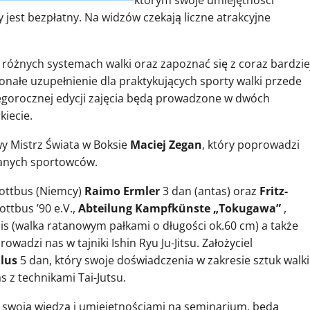
którym swoje umiejętności
jest bezpłatny. Na widzów czekają liczne atrakcyjne
różnych systemach walki oraz zapoznać się z coraz bardzie
onałe uzupełnienie dla praktykujących sporty walki przede
 tegorocznej edycji zajęcia będą prowadzone w dwóch
kiecie.
y Mistrz Świata w Boksie
Maciej Zegan
, który poprowadzi
wanych sportowców.
Cottbus (Niemcy)
Raimo Ermler
3 dan (antas) oraz
Fritz-
ttbus ’90 e.V.,
Abteilung Kampfkünste „Tokugawa”
,
nis (walka ratanowym pałkami o długości ok.60 cm) a także
wadzi nas w tajniki Ishin Ryu Ju-Jitsu. Założyciel
lus
5 dan, który swoje doświadczenia w zakresie sztuk walki
s z technikami Tai-Jutsu.
ię swoją wiedzą i umiejętnościami na seminarium, będą