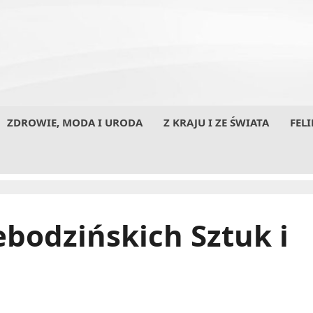
ZDROWIE, MODA I URODA
Z KRAJU I ZE ŚWIATA
FELI
bodzińskich Sztuk i