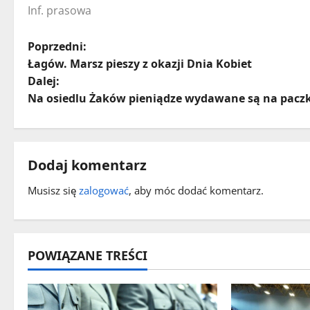
Inf. prasowa
Z
Poprzedni:
Łagów. Marsz pieszy z okazji Dnia Kobiet
o
Dalej:
Na osiedlu Żaków pieniądze wydawane są na paczki
b
a
c
Dodaj komentarz
z
Musisz się
zalogować
, aby móc dodać komentarz.
w
p
POWIĄZANE TREŚCI
i