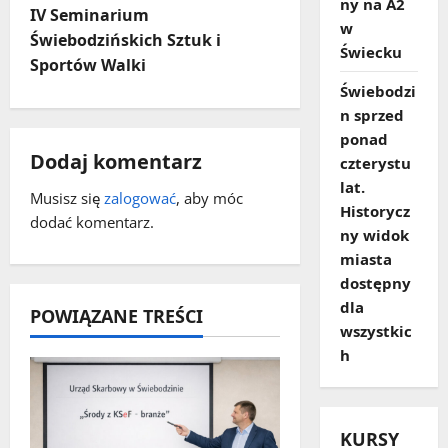
b
ny na A2
IV Seminarium
w
a
Świebodzińskich Sztuk i
Świecku
Sportów Walki
c
Świebodzi
n sprzed
z
ponad
Dodaj komentarz
czterystu
w
lat.
Musisz się
zalogować
, aby móc
p
Historycz
dodać komentarz.
ny widok
i
miasta
dostępny
s
dla
POWIĄZANE TREŚCI
wszystkic
y
h
KURSY