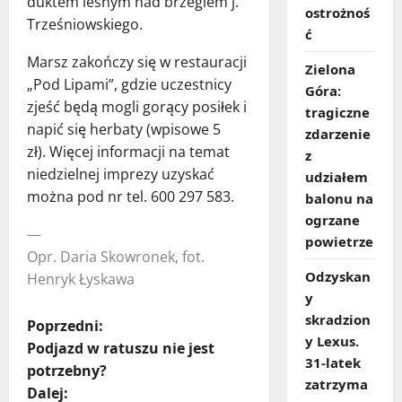
duktem leśnym nad brzegiem j.
ostrożnoś
Trześniowskiego.
ć
Marsz zakończy się w restauracji
Zielona
„Pod Lipami”, gdzie uczestnicy
Góra:
zjeść będą mogli gorący posiłek i
tragiczne
napić się herbaty (wpisowe 5
zdarzenie
zł). Więcej informacji na temat
z
niedzielnej imprezy uzyskać
udziałem
można pod nr tel. 600 297 583.
balonu na
ogrzane
—
powietrze
Opr. Daria Skowronek, fot.
Odzyskan
Henryk Łyskawa
y
skradzion
Z
Poprzedni:
y Lexus.
Podjazd w ratuszu nie jest
o
31‑latek
potrzebny?
zatrzyma
Dalej: