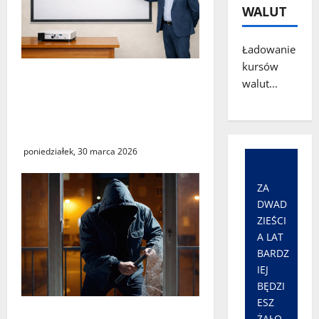
WALUT
Ładowanie
kursów
„Środy z KSeF – branże” –
walut...
cykl szkoleń
informacyjnych w Urzędzie
Skarbowym w Świebodzinie
poniedziałek, 30 marca 2026
ZA
DWAD
ZIEŚCI
A LAT
BARDZ
IEJ
BĘDZI
ESZ
Seria włamań do mieszkań
ŻAŁO