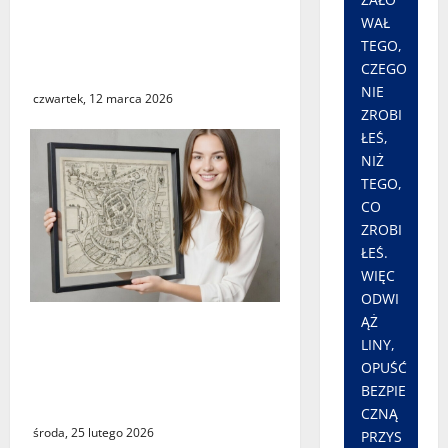
przy ulicy Lipowej w
WAŁ
Świebodzinie. ŚTBS apeluje
TEGO,
o ostrożność
CZEGO
NIE
czwartek, 12 marca 2026
ZROBI
ŁEŚ,
NIŻ
TEGO,
CO
ZROBI
ŁEŚ.
WIĘC
ODWI
ĄŻ
Świebodzin sprzed ponad
LINY,
czterystu lat. Historyczny
OPUŚĆ
widok miasta dostępny dla
BEZPIE
wszystkich
CZNĄ
środa, 25 lutego 2026
PRZYS