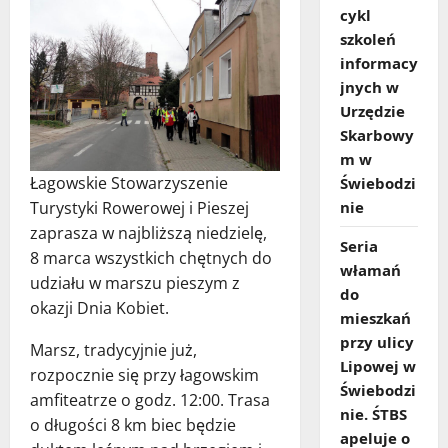
cykl
szkoleń
informacy
jnych w
Urzędzie
Skarbowy
m w
Łagowskie Stowarzyszenie
Świebodzi
nie
Turystyki Rowerowej i Pieszej
zaprasza w najbliższą niedzielę,
Seria
8 marca wszystkich chętnych do
włamań
udziału w marszu pieszym z
do
okazji Dnia Kobiet.
mieszkań
przy ulicy
Marsz, tradycyjnie już,
Lipowej w
rozpocznie się przy łagowskim
Świebodzi
amfiteatrze o godz. 12:00. Trasa
nie. ŚTBS
o długości 8 km biec będzie
apeluje o