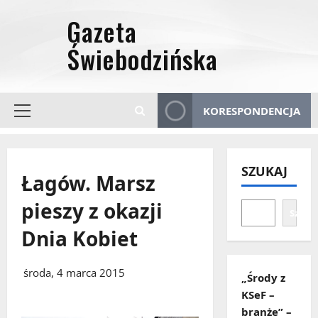
Przejdź
do
treści
KORESPONDENCJA
Menu
główne
SZUKAJ
Łagów. Marsz
pieszy z okazji
Szuka
Dnia Kobiet
środa, 4 marca 2015
„Środy z
KSeF –
branże” –