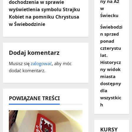
c
ny na A2
dochodzenia w sprawie
w
wyświetlenia symbolu Strajku
z
Świecku
Kobiet na pomniku Chrystusa
w
w Świebodzinie
Świebodzi
n sprzed
p
ponad
czterystu
i
Dodaj komentarz
lat.
s
Historycz
Musisz się
zalogować
, aby móc
ny widok
dodać komentarz.
y
miasta
dostępny
dla
POWIĄZANE TREŚCI
wszystkic
h
KURSY