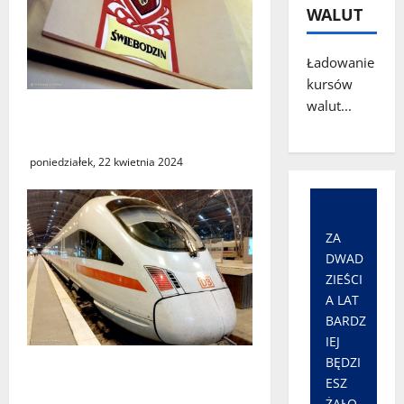
WALUT
Ładowanie
kursów
walut...
Świebodzin ma nowego
burmistrza!
poniedziałek, 22 kwietnia 2024
ZA
DWAD
ZIEŚCI
A LAT
BARDZ
IEJ
BĘDZI
Strajk maszynistów
ESZ
Deutsche Bahn
ŻAŁO