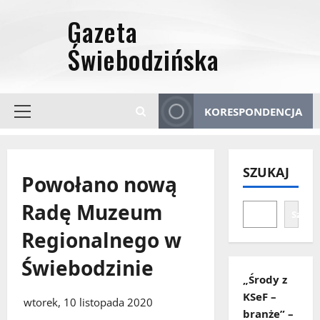
Przejdź
do
treści
KORESPONDENCJA
Menu
główne
SZUKAJ
Powołano nową
Radę Muzeum
Szuka
Regionalnego w
Świebodzinie
„Środy z
KSeF –
wtorek, 10 listopada 2020
branże” –