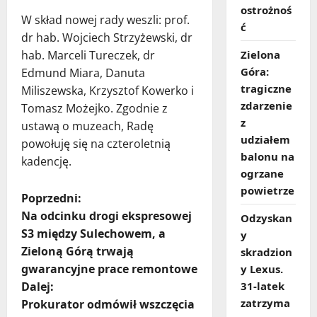
ostrożnoś
W skład nowej rady weszli: prof.
ć
dr hab. Wojciech Strzyżewski, dr
hab. Marceli Tureczek, dr
Zielona
Góra:
Edmund Miara, Danuta
tragiczne
Miliszewska, Krzysztof Kowerko i
zdarzenie
Tomasz Możejko. Zgodnie z
z
ustawą o muzeach, Radę
udziałem
powołuję się na czteroletnią
balonu na
kadencję.
ogrzane
powietrze
Z
Poprzedni:
Na odcinku drogi ekspresowej
Odzyskan
o
S3 między Sulechowem, a
y
Zieloną Górą trwają
skradzion
b
gwarancyjne prace remontowe
y Lexus.
a
Dalej:
31‑latek
zatrzyma
Prokurator odmówił wszczęcia