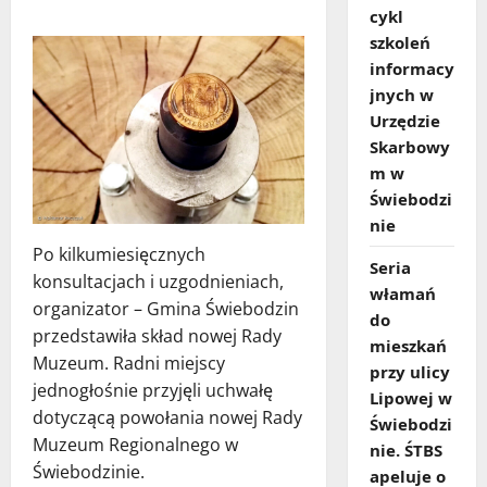
cykl
szkoleń
informacy
jnych w
Urzędzie
Skarbowy
m w
Świebodzi
nie
Po kilkumiesięcznych
Seria
konsultacjach i uzgodnieniach,
włamań
organizator – Gmina Świebodzin
do
przedstawiła skład nowej Rady
mieszkań
Muzeum. Radni miejscy
przy ulicy
jednogłośnie przyjęli uchwałę
Lipowej w
dotyczącą powołania nowej Rady
Świebodzi
Muzeum Regionalnego w
nie. ŚTBS
Świebodzinie.
apeluje o