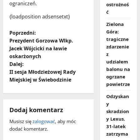
ograniczeń.
ostrożnoś
ć
{loadposition adsensetxt}
Zielona
Góra:
Z
Poprzedni:
tragiczne
Prezydent Gorzowa Wlkp.
o
zdarzenie
Jacek Wójcicki na ławie
z
oskarżonych
b
udziałem
Dalej:
balonu na
a
II sesja Młodzieżowej Rady
ogrzane
Miejskiej w Świebodzinie
powietrze
c
Odzyskan
z
y
Dodaj komentarz
w
skradzion
y Lexus.
Musisz się
zalogować
, aby móc
p
31‑latek
dodać komentarz.
zatrzyma