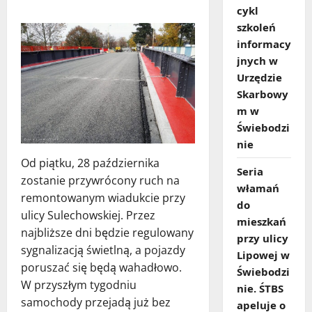
cykl
szkoleń
informacy
jnych w
Urzędzie
Skarbowy
m w
Świebodzi
nie
Od piątku, 28 października
Seria
zostanie przywrócony ruch na
włamań
remontowanym wiadukcie przy
do
ulicy Sulechowskiej. Przez
mieszkań
najbliższe dni będzie regulowany
przy ulicy
sygnalizacją świetlną, a pojazdy
Lipowej w
poruszać się będą wahadłowo.
Świebodzi
W przyszłym tygodniu
nie. ŚTBS
samochody przejadą już bez
apeluje o