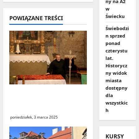
i
ny na A2
w
s
Świecku
POWIĄZANE TREŚCI
y
Świebodzi
n sprzed
ponad
czterystu
lat.
Historycz
ny widok
miasta
dostępny
Cenny zabytek
dla
średniowiecznej sztuki
wszystkic
ciesielskiej
h
poniedziałek, 3 marca 2025
KURSY