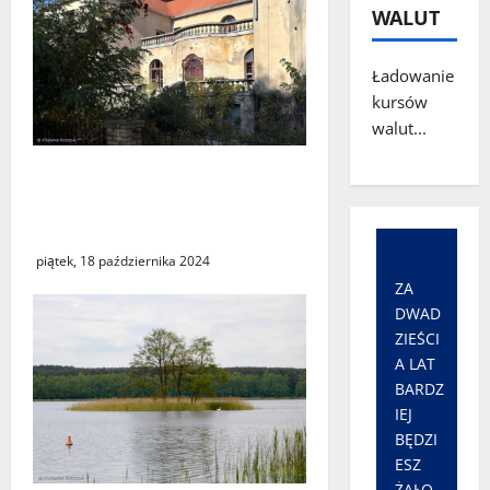
WALUT
Ładowanie
kursów
walut...
Gmina Świebodzin.
Renesansowy pałac w
Wilkowie
piątek, 18 października 2024
ZA
DWAD
ZIEŚCI
A LAT
BARDZ
IEJ
BĘDZI
ESZ
ŻAŁO