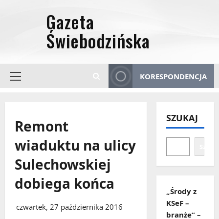
Przejdź
do
treści
KORESPONDENCJA
Menu
główne
SZUKAJ
Remont
wiaduktu na ulicy
Szuka
Sulechowskiej
dobiega końca
„Środy z
KSeF –
czwartek, 27 października 2016
branże” –