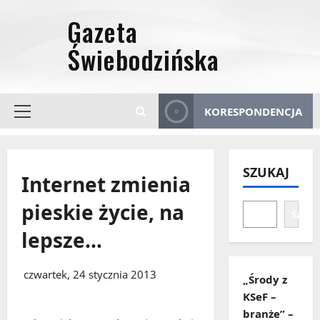
Przejdź
do
treści
KORESPONDENCJA
Menu
główne
SZUKAJ
Internet zmienia
pieskie życie, na
Szuka
lepsze…
czwartek, 24 stycznia 2013
„Środy z
KSeF –
branże” –