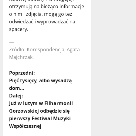
otrzymują na bieżąco informacje
o nim i zdjęcia, mogą go też
odwiedzać i wyprowadzać na
spacery.
—
Źródło: Korespondencja, Agata
Majchrzak.
Z
Poprzedni:
Pięć tysięcy, albo wysadzą
o
dom…
Dalej:
b
Już w lutym w Filharmonii
a
Gorzowskiej odbędzie się
pierwszy Festiwal Muzyki
c
Współczesnej