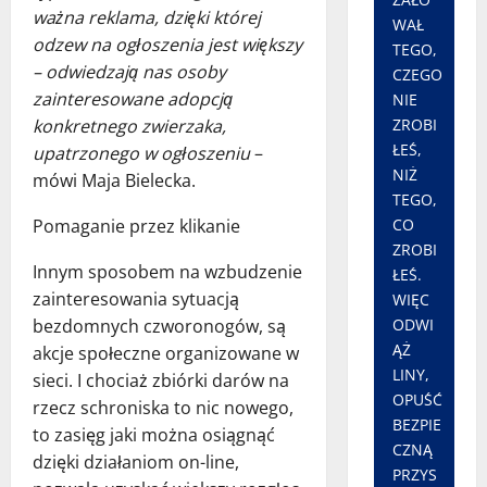
ważna reklama, dzięki której
WAŁ
odzew na ogłoszenia jest większy
TEGO,
– odwiedzają nas osoby
CZEGO
zainteresowane adopcją
NIE
konkretnego zwierzaka,
ZROBI
ŁEŚ,
upatrzonego w ogłoszeniu
–
NIŻ
mówi Maja Bielecka.
TEGO,
Pomaganie przez klikanie
CO
ZROBI
Innym sposobem na wzbudzenie
ŁEŚ.
zainteresowania sytuacją
WIĘC
bezdomnych czworonogów, są
ODWI
ĄŻ
akcje społeczne organizowane w
LINY,
sieci. I chociaż zbiórki darów na
OPUŚĆ
rzecz schroniska to nic nowego,
BEZPIE
to zasięg jaki można osiągnąć
CZNĄ
dzięki działaniom on-line,
PRZYS