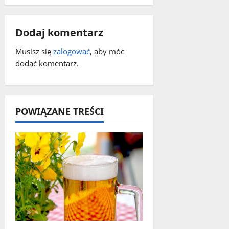
z
w
Dodaj komentarz
p
Musisz się
zalogować
, aby móc
dodać komentarz.
i
s
y
POWIĄZANE TREŚCI