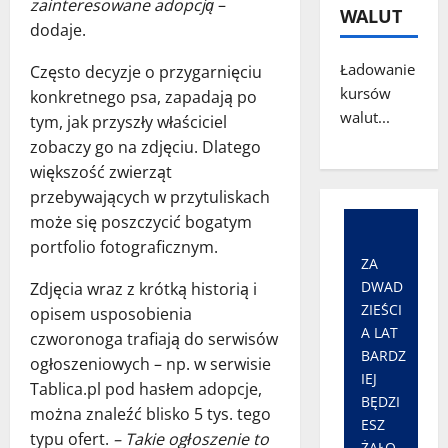
zainteresowane adopcją
–
WALUT
dodaje.
Ładowanie
Często decyzje o przygarnięciu
kursów
konkretnego psa, zapadają po
walut...
tym, jak przyszły właściciel
zobaczy go na zdjęciu. Dlatego
większość zwierząt
przebywających w przytuliskach
może się poszczycić bogatym
portfolio fotograficznym.
ZA
DWAD
Zdjęcia wraz z krótką historią i
ZIEŚCI
opisem usposobienia
A LAT
czworonoga trafiają do serwisów
BARDZ
ogłoszeniowych – np. w serwisie
IEJ
Tablica.pl pod hasłem adopcje,
BĘDZI
można znaleźć blisko 5 tys. tego
ESZ
typu ofert.
– Takie ogłoszenie to
ŻAŁO