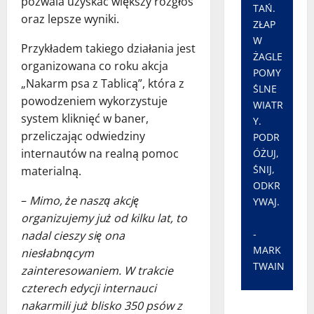
pozwala uzyskać większy rozgłos
TAŃ.
oraz lepsze wyniki.
ZŁAP
W
Przykładem takiego działania jest
ŻAGLE
organizowana co roku akcja
POMY
„Nakarm psa z Tablicą”, która z
ŚLNE
powodzeniem wykorzystuje
WIATR
system kliknięć w baner,
Y.
przeliczając odwiedziny
PODR
internautów na realną pomoc
ÓŻUJ,
ŚNIJ,
materialną.
ODKR
–
Mimo, że naszą akcję
YWAJ.
organizujemy już od kilku lat, to
-
nadal cieszy się ona
MARK
niesłabnącym
TWAIN
zainteresowaniem. W trakcie
czterech edycji internauci
nakarmili już blisko 350 psów z