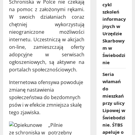
Schroniska w Polce nie czekają
cykl
na pomoc z założonymi rękami.
szkoleń
W swoich działaniach coraz
informacy
chętniej wykorzystują
jnych w
nieograniczone możliwości
Urzędzie
internetu. Uczestniczą w akcjach
Skarbowy
on-line, zamieszczają oferty
m w
adopcyjne w serwisach
Świebodzi
ogłoszeniowych, są aktywne na
nie
portalach społecznościowych.
Seria
włamań
Internetowa ofensywa powoduje
do
zmianę nastawienia
mieszkań
społeczeństwa do bezdomnych
przy ulicy
psów i w efekcie zmniejsza skalę
Lipowej w
tego zjawiska.
Świebodzi
„Pilnie
nie. ŚTBS
apeluje o
potrzebny