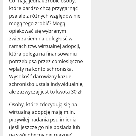
Co mają jednak zrobić osoby,
które bardzo chcą przygarnąć
psa ale z różnych względów nie
mogą tego zrobić? Mogą
opiekować się wybranym
zwierzakiem na odległość w
ramach tzw. wirtualnej adopcji,
która polega na finansowaniu
potrzeb psa przez comiesięczne
wpłaty na konto schroniska.
Wysokość darowizny każde
schronisko ustala indywidualnie,
ale zazwyczaj jest to kwota 30 zł.
Osoby, które zdecydują się na
wirtualną adopcję mają m.in.
przywilej nadania psu imienia
(jeśli jeszcze go nie posiada lub
na swój obecny nie reaguje),