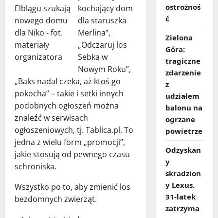
ostrożnoś
kochający dom
ć
dla staruszka
Merlina”,
Zielona
„Odczaruj los
Góra:
Sebka w
tragiczne
Nowym Roku”,
zdarzenie
„Baks nadal czeka, aż ktoś go
z
pokocha” – takie i setki innych
udziałem
podobnych ogłoszeń można
balonu na
znaleźć w serwisach
ogrzane
ogłoszeniowych, tj. Tablica.pl. To
powietrze
jedna z wielu form „promocji”,
Odzyskan
jakie stosują od pewnego czasu
y
schroniska.
skradzion
y Lexus.
Wszystko po to, aby zmienić los
31‑latek
bezdomnych zwierząt.
zatrzyma