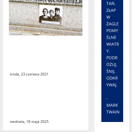
TAŃ.
ZŁAP
W
ŻAGLE
POMY
ŚLNE
Uczeń paryskiego
WIATR
gimnazjum wywalczył
Y.
sprostowanie i przeprosiny
PODR
ÓŻUJ,
od wydawcy podręcznika
ŚNIJ,
środa, 23 czerwca 2021
ODKR
YWAJ.
Szczepienia na Covid-19
nieobjęte ubezpieczeniami.
-
Są traktowane jako
MARK
TWAIN
eksperyment medyczny
niedziela, 18 maja 2025