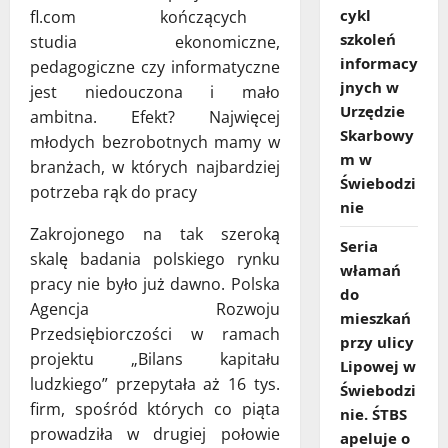
cykl
kończących
szkoleń
studia ekonomiczne,
informacy
pedagogiczne czy informatyczne
jnych w
jest niedouczona i mało
Urzędzie
ambitna. Efekt? Najwięcej
Skarbowy
młodych bezrobotnych mamy w
m w
branżach, w których najbardziej
Świebodzi
potrzeba rąk do pracy
nie
Zakrojonego na tak szeroką
Seria
skalę badania polskiego rynku
włamań
pracy nie było już dawno. Polska
do
Agencja Rozwoju
mieszkań
Przedsiębiorczości w ramach
przy ulicy
projektu „Bilans kapitału
Lipowej w
ludzkiego” przepytała aż 16 tys.
Świebodzi
firm, spośród których co piąta
nie. ŚTBS
prowadziła w drugiej połowie
apeluje o