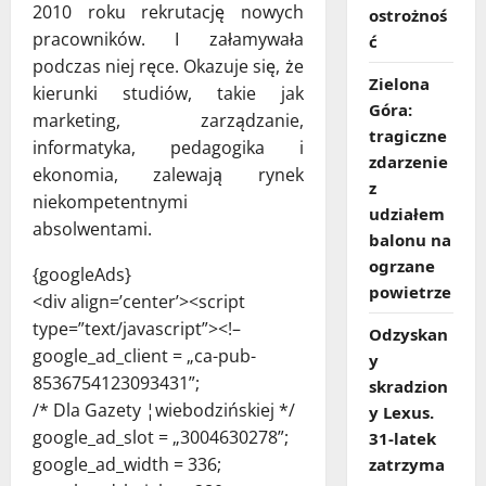
2010 roku rekrutację nowych
ostrożnoś
pracowników. I załamywała
ć
podczas niej ręce. Okazuje się, że
Zielona
kierunki studiów, takie jak
Góra:
marketing, zarządzanie,
tragiczne
informatyka, pedagogika i
zdarzenie
ekonomia, zalewają rynek
z
niekompetentnymi
udziałem
absolwentami.
balonu na
ogrzane
{googleAds}
powietrze
<div align=’center’><script
type=”text/javascript”><!–
Odzyskan
google_ad_client = „ca-pub-
y
8536754123093431”;
skradzion
/* Dla Gazety ¦wiebodzińskiej */
y Lexus.
google_ad_slot = „3004630278”;
31‑latek
google_ad_width = 336;
zatrzyma