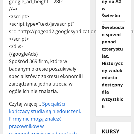
google_ad_height = 280;
ny na A2
w
//–>
Świecku
</script>
<script type=”text/javascript”
Świebodzi
src=”http://pagead2.googlesyndication.com/pagead/sh
n sprzed
</script>
ponad
</div>
czterystu
{/googleAds}
lat.
Spośród 369 firm, które w
Historycz
badanym okresie poszukiwały
ny widok
specjalistów z zakresu ekonomii i
miasta
zarządzania, jedna trzecia w
dostępny
ogóle ich nie znalazła.
dla
wszystkic
Czytaj więcej…
Specjaliści
h
kończący studia są niedouczeni.
Firmy nie mogą znaleźć
pracowników w
KURSY
najpopularniejszych branżach.