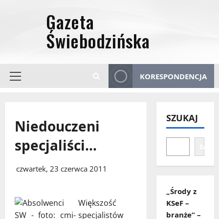
Przejdź
do
treści
KORESPONDENCJA
Menu
główne
SZUKAJ
Niedouczeni
specjaliści…
Szuka
czwartek, 23 czerwca 2011
„Środy z
Większość
KSeF –
specjalistów
branże” –