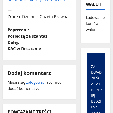
WALUT
—
Źródło: Dziennik Gazeta Prawna
Ładowanie
kursów
Z
Poprzedni:
walut...
Posiedzą za szantaż
o
Dalej:
KAC w Deszcznie
b
a
ZA
c
Dodaj komentarz
DWAD
ZIEŚCI
z
Musisz się
zalogować
, aby móc
A LAT
dodać komentarz.
BARDZ
w
IEJ
BĘDZI
p
ESZ
POWIĄZANE TREŚCI
ŻAŁO