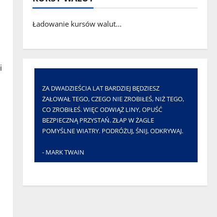
Ładowanie kursów walut...
i
ZA DWADZIEŚCIA LAT BARDZIEJ BĘDZIESZ
ŻAŁOWAŁ TEGO, CZEGO NIE ZROBIŁEŚ, NIŻ TEGO,
CO ZROBIŁEŚ. WIĘC ODWIĄŻ LINY, OPUŚĆ
BEZPIECZNĄ PRZYSTAŃ. ZŁAP W ŻAGLE
POMYŚLNE WIATRY. PODRÓŻUJ, ŚNIJ, ODKRYWAJ.
- MARK TWAIN