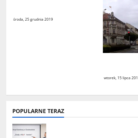
Gazeta Świebodzińska na
s
Instagramie
y
środa, 25 grudnia 2019
Ulice wjazdo
wizytówką Ś
wtorek, 15 lipca 20
POPULARNE TERAZ
„Środy z KSeF – branże” – cykl
szkoleń informacyjnych w