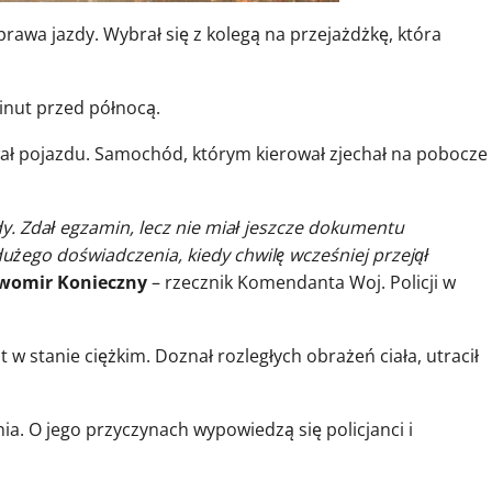
 prawa jazdy. Wybrał się z kolegą na przejażdżkę, która
inut przed północą.
ł pojazdu. Samochód, którym kierował zjechał na pobocze 
zdy. Zdał egzamin, lecz nie miał jeszcze dokumentu
użego doświadczenia, kiedy chwilę wcześniej przejął
womir Konieczny
– rzecznik Komendanta Woj. Policji w
st w stanie ciężkim. Doznał rozległych obrażeń ciała, utracił
a. O jego przyczynach wypowiedzą się policjanci i