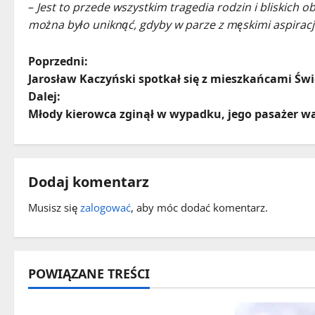
–
Jest to przede wszystkim tragedia rodzin i bliskic
można było uniknąć, gdyby w parze z męskimi aspiracj
Z
Poprzedni:
Jarosław Kaczyński spotkał się z mieszkańcami Św
o
Dalej:
Młody kierowca zginął w wypadku, jego pasażer wal
b
a
c
Dodaj komentarz
z
Musisz się
zalogować
, aby móc dodać komentarz.
w
p
POWIĄZANE TREŚCI
i