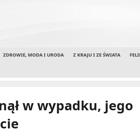
ZDROWIE, MODA I URODA
Z KRAJU I ZE ŚWIATA
FELI
nął w wypadku, jego
cie