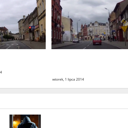
we nie są
Świebodzin w obiektywie
wiebodzina
samochodowego rejestratora
c.d.
14
wtorek, 1 lipca 2014
Seria włamań do mieszkań przy
ulicy Lipowej w Świebodzinie.