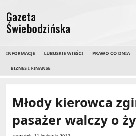
Przejdź
do
treści
INFORMACJE
LUBUSKIE WIEŚCI
PRAWO CO DNIA
BIZNES I FINANSE
Młody kierowca zgi
pasażer walczy o ży
czwartek, 11 kwietnia 2013